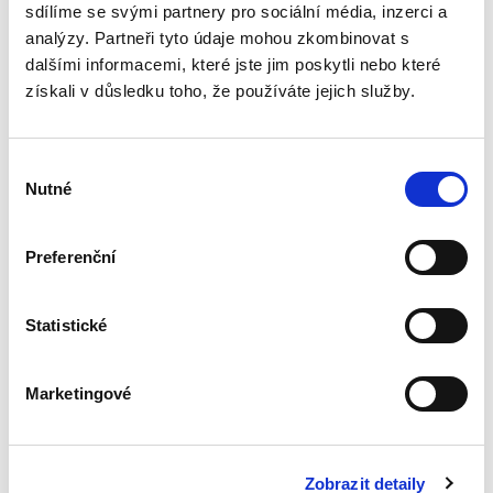
kanceláře, právní...
sdílíme se svými partnery pro sociální média, inzerci a
analýzy. Partneři tyto údaje mohou zkombinovat s
dalšími informacemi, které jste jim poskytli nebo které
Vzory zakládacích
získali v důsledku toho, že používáte jejich služby.
dokumentů,
právních jednání ve
vztahu k
obchodním
Výběr
korporacím. 2.
Nutné
souhlasu
vydání
2. VYDÁNÍ
Preferenční
Jaroslav Svejkovský
,
Eva Kabelková
,
a kol.
1 290,00 Kč
Statistické
Praktická příručka zpracovaná kolektivem
renomovaných autorů nabízí vzory smluv, listin
Marketingové
a žalobních návrhů. • Obsahuje více než 200
vzorů k novému korporátnímu právu. • Vzory ke
všem částem...
Zobrazit detaily