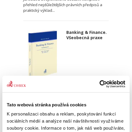
přehled nejdůležitějších právních předpisů a
praktický výklad...
Banking & Finance.
Všeobecná praxe
Martin Vojtko
,
Miloš Felgr
,
Daniel Hurych
,
Tomáš Jíně
,
Petr Vybíral
690,00 Kč
Tato webová stránka používá cookies
Kniha přibližuje právnické obci v České
K personalizaci obsahu a reklam, poskytování funkcí
republice všeobecnou praxi v oblasti Banking &
Finance. Je koncipována jako praktická příručka
sociálních médií a analýze naší návštěvnosti využíváme
určená primárně pro právníky – advokátní
soubory cookie. Informace o tom, jak náš web používáte,