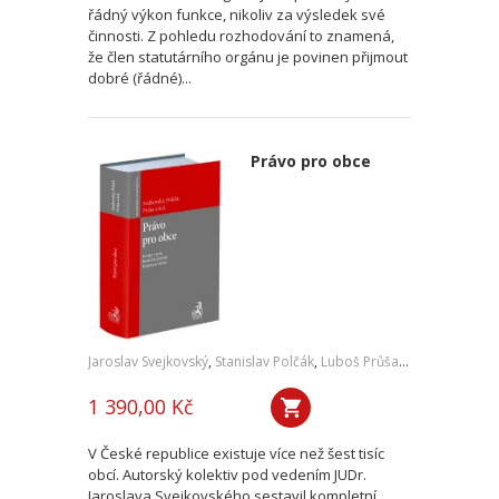
řádný výkon funkce, nikoliv za výsledek své
činnosti. Z pohledu rozhodování to znamená,
že člen statutárního orgánu je povinen přijmout
dobré (řádné)...
Právo pro obce
Jaroslav Svejkovský
,
Stanislav Polčák
,
Luboš Průša
,
a kol.
1 390,00 Kč
V České republice existuje více než šest tisíc
obcí. Autorský kolektiv pod vedením JUDr.
Jaroslava Svejkovského sestavil kompletní