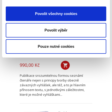
Obecně závazné
Povolit všechny cookies
vyhlášky v praxi
obcí
Povolit výběr
Pouze nutné cookies
Petra Furková
,
Miroslav Veselý
,
Pavel Chodúr
,
Barbora Štěpánová
990,00 Kč
Publikace srozumitelnou formou seznámí
čtenáře nejen s principy tvorby obecně
závazných vyhlášek, ale též, a to je hlavním
přínosem textu, s jednotlivými záležitostmi,
které je možné vyhláškami...