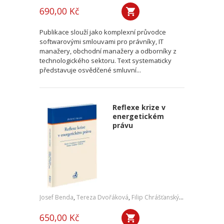
690,00 Kč
Publikace slouží jako komplexní průvodce
softwarovými smlouvami pro právníky, IT
manažery, obchodní manažery a odborníky z
technologického sektoru. Text systematicky
představuje osvědčené smluvní...
Reflexe krize v
energetickém
právu
Josef Benda
,
Tereza Dvořáková
,
Filip Chrášťanský
,
Jan Kořán
,
Jan
650,00 Kč