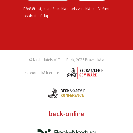
Přečtěte si, jak naše nakladatelství nakládá s Vašimi
osobními údaji
.
© Nakladatelství C. H. Beck,
2026 Právnická a
ekonomická literatura