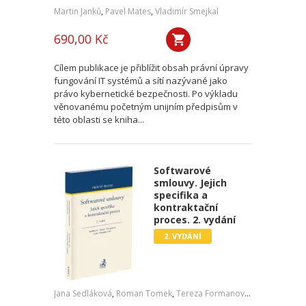
Martin Janků
,
Pavel Mates
,
Vladimír Smejkal
690,00 Kč
Cílem publikace je přiblížit obsah právní úpravy
fungování IT systémů a sítí nazývané jako
právo kybernetické bezpečnosti. Po výkladu
věnovanému početným unijním předpisům v
této oblasti se kniha...
Softwarové
smlouvy. Jejich
specifika a
kontraktační
proces. 2. vydání
2. VYDÁNÍ
Jana Sedláková
,
Roman Tomek
,
Tereza Formanová
,
Pavel Čech
,
J