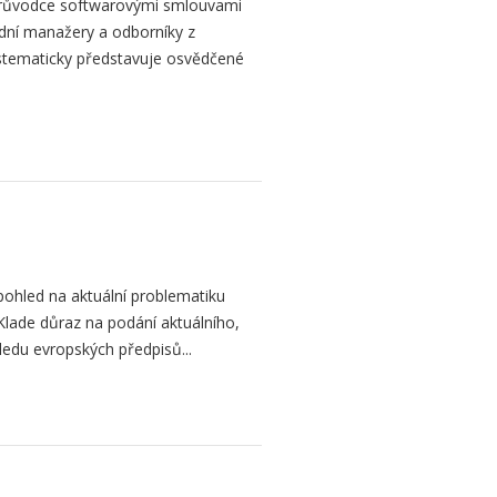
 průvodce softwarovými smlouvami
dní manažery a odborníky z
ystematicky představuje osvědčené
pohled na aktuální problematiku
Klade důraz na podání aktuálního,
edu evropských předpisů...