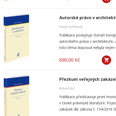
Autorské právo v architekt
Pavla Voříšková,
Publikace poskytuje čtenáři komp
autorského práva v architektuře, 
toto téma doposud nebyla nejen v Č
690,00 Kč
Přezkum veřejných zakáze
Robert Krč
Publikace představuje první mon
v české právnické literatuře. Po
zakázek dle zákona č. 134/2016 Sb