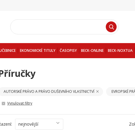
UČEBNICE
EKONOMICKÉ TITULY
ČASOPISY
BECK-ONLINE
BECK-NOXTUA
Příručky
AUTORSKÉ PRÁVO A PRÁVO DUŠEVNÍHO VLASTNICTVÍ
EVROPSKÉ PR
Vynulovat filtry
Řazení:
nejnovější
Zo