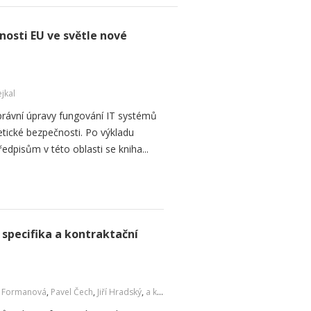
osti EU ve světle nové
jkal
h právní úpravy fungování IT systémů
etické bezpečnosti. Po výkladu
pisům v této oblasti se kniha...
 specifika a kontraktační
a Formanová
,
Pavel Čech
,
Jiří Hradský
,
a kol.