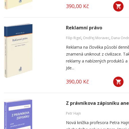
390,00 Kč
Reklamní právo
Filip Rigel
,
Ondřej Moravec
,
Dana Ondr
Reklama na člověka působí denně 
znamená uniknout z civilizace. Ta
reklamy a nabízených produktů a s
Jde...
390,00 Kč
Z právníkova zápisníku ane
Petr Hajn
Nová knížka profesora Petra Haj