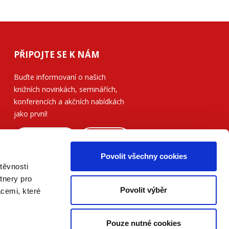
PŘIPOJTE SE K NÁM
Buďte informovaní o našich
knižních novinkách, seminářích,
konferencích a akčních nabídkách
jako první!
ODESLAT
Povolit všechny cookies
Přečtěte si, jak naše nakladatelství
těvnosti
nakládá s Vašimi
osobními údaji
.
tnery pro
Povolit výběr
acemi, které
Pouze nutné cookies