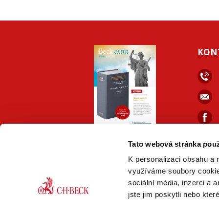
KON
ONLINE
PDF
Tato webová stránka použ
VERZE
VERZE
K personalizaci obsahu a 
využíváme soubory cookie.
sociální média, inzerci a 
jste jim poskytli nebo kter