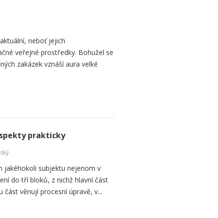
ktuální, neboť jejich
načné veřejné prostředky. Bohužel se
ných zakázek vznáší aura velké
spekty prakticky
ský
m jakéhokoli subjektu nejenom v
í do tří bloků, z nichž hlavní část
ást věnují procesní úpravě, v...