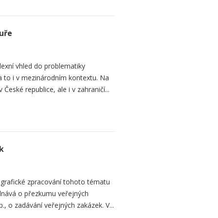
uře
lexní vhled do problematiky
a to i v mezinárodním kontextu. Na
eské republice, ale i v zahraničí...
k
ografické zpracování tohoto tématu
jednává o přezkumu veřejných
., o zadávání veřejných zakázek. V...