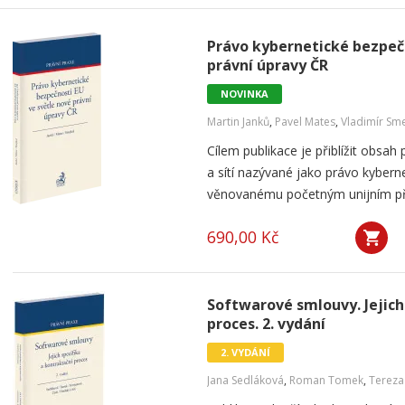
Právo kybernetické bezpečn
právní úpravy ČR
NOVINKA
Martin Janků
,
Pavel Mates
,
Vladimír Sme
Cílem publikace je přiblížit obsa
a sítí nazývané jako právo kybern
věnovanému početným unijním před
690,00 Kč
Softwarové smlouvy. Jejich
proces. 2. vydání
2. VYDÁNÍ
Jana Sedláková
,
Roman Tomek
,
Terez