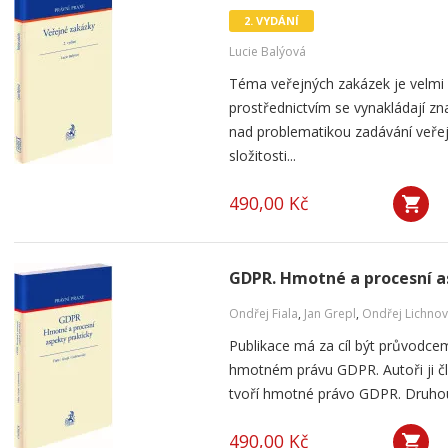
2. VYDÁNÍ
Lucie Balýová
Téma veřejných zakázek je velmi a
prostřednictvím se vynakládají z
nad problematikou zadávání veřej
složitosti...
490,00 Kč
GDPR. Hmotné a procesní a
Ondřej Fiala
,
Jan Grepl
,
Ondřej Lichnov
Publikace má za cíl být průvodce
hmotném právu GDPR. Autoři ji člen
tvoří hmotné právo GDPR. Druhou č
490,00 Kč