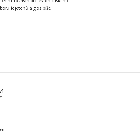
 rozumí různým projevům lidského
oru fejetonů a glos píše
ví
t.
tém.