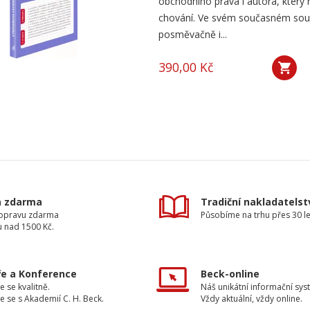
obchodního práva i autora, který
chování. Ve svém současném soub
posměvačně i...
390,00 Kč
a zdarma
Tradiční nakladatelst
dopravu zdarma
Působíme na trhu přes 30 le
u nad 1500 Kč.
e a Konference
Beck-online
e se kvalitně.
Náš unikátní informační sys
e se s Akademií C. H. Beck.
Vždy aktuální, vždy online.