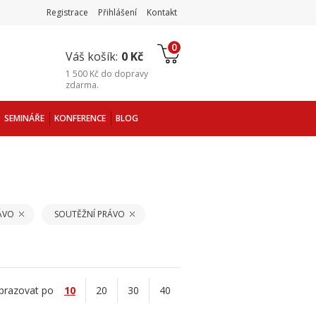
Registrace
Přihlášení
Kontakt
0
Váš košík:
0 Kč
1 500 Kč
do
dopravy
zdarma
.
SEMINÁŘE
KONFERENCE
BLOG
ÁVO
SOUTĚŽNÍ PRÁVO
brazovat po
10
20
30
40