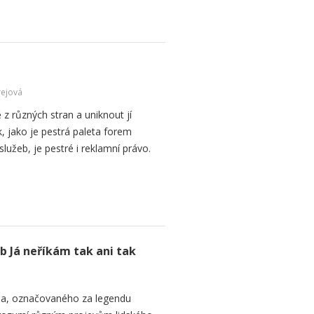
ejová
z různých stran a uniknout jí
k, jako je pestrá paleta forem
lužeb, je pestré i reklamní právo.
b Já neříkám tak ani tak
na, označovaného za legendu