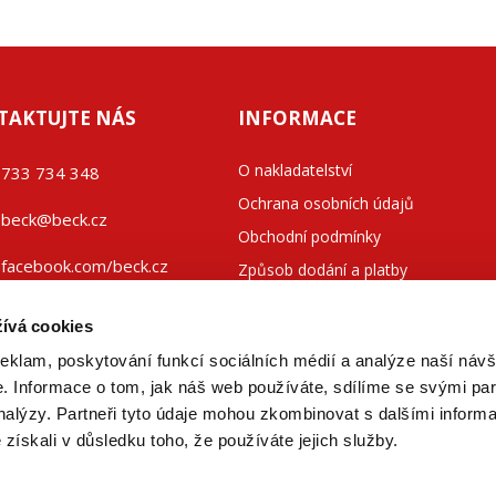
TAKTUJTE NÁS
INFORMACE
O nakladatelství
733 734 348
Ochrana osobních údajů
beck@beck.cz
Obchodní podmínky
facebook.com/beck.cz
Způsob dodání a platby
Kontakty
ívá cookies
reklam, poskytování funkcí sociálních médií a analýze naší návš
 Informace o tom, jak náš web používáte, sdílíme se svými par
analýzy. Partneři tyto údaje mohou zkombinovat s dalšími inform
é získali v důsledku toho, že používáte jejich služby.