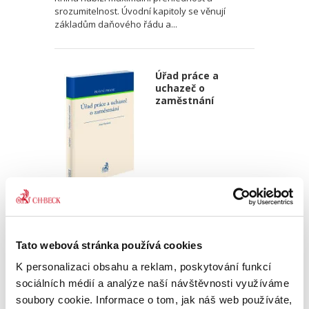
srozumitelnost. Úvodní kapitoly se věnují
základům daňového řádu a...
Úřad práce a
uchazeč o
zaměstnání
Jana Doušová
390,00 Kč
Tato webová stránka používá cookies
Publikace přináší komplexní pohled na proces
K personalizaci obsahu a reklam, poskytování funkcí
zprostředkování zaměstnání a další služby
Úřadu práce České republiky. Čtenáře
sociálních médií a analýze naší návštěvnosti využíváme
seznamuje s právy uchazeče o zaměstnání, ale
soubory cookie. Informace o tom, jak náš web používáte,