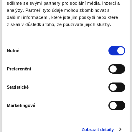
i s povinnostmi, které musí...
sdílíme se svými partnery pro sociální média, inzerci a
analýzy. Partneři tyto údaje mohou zkombinovat s
dalšími informacemi, které jste jim poskytli nebo které
Covid-19 a
získali v důsledku toho, že používáte jejich služby.
soukromé právo.
Otázky a odpovědi
Výběr
Nutné
souhlasu
Preferenční
Markéta Selucká
,
a kol.
290,00 Kč
Statistické
Pandemie covid-19 zasáhla život společnosti
nebývalým způsobem a dotkla se běžného
Marketingové
života každého z nás. V odborné ekonomické či
právnické literatuře se používá termín
„ekonomická krize“ vzniknuvší...
Zobrazit detaily