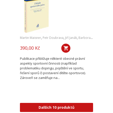
Martin Maisner
,
Petr Doubrava
,
Jiří Janák
,
Barbora Vlachová,
,
Mic
390,00 Kč
Publikace přibližuje některé obecné právní
aspekty sportovní činnosti (například
problematiku dopingu, pojištění ve sportu,
řešení sporů či postavení dítěte-sportovce).
Zároveň se zaměřuje na...
Dalších 10 produktů