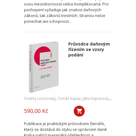
svou mezioborovost velice komplikovaná. Pro
pochopení vyžaduje jak znalost daňových
zákonů, tak zákonů trestních. Stranou nelze
ponechat ani schopnost...
Průvodce daňovým
řízením se vzory
podání
Ondřej Lichnovský
,
Tomáš Kajnar
,
Jitka Kajnarová
,
Tomáš Rydval
590,00 Kč
Publikace je praktickým průvodcem čtenáře,
který se dostává do styku se správcem daně.
Kniha nabízí maximální přehlednost a