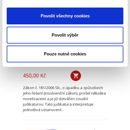
Vybrané instituty
Povolit všechny cookies
insolvenčního
zákona v
rozhodnutích
Nejvyššího soudu
Povolit výběr
Pouze nutné cookies
Jiřina Kotoučová
,
Tomáš Moravec
,
Petr Valenta
450,00 Kč
Zákon č. 181/2006 Sb., o úpadku a způsobech
jeho řešení (insolvenční zákon), prošel několika
novelizacemi a je již dotvářen soudní
judikaturou. Tato judikatura interpretuje
jednotlivá ustanovení...