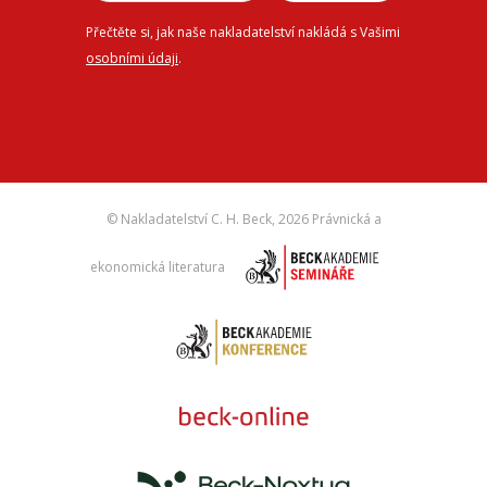
Přečtěte si, jak naše nakladatelství nakládá s Vašimi
osobními údaji
.
© Nakladatelství C. H. Beck,
2026 Právnická a
ekonomická literatura