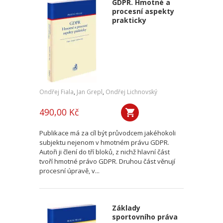
GDPR. Hmotné a
procesní aspekty
prakticky
Ondřej Fiala
,
Jan Grepl
,
Ondřej Lichnovský
490,00 Kč
Publikace má za cíl být průvodcem jakéhokoli
subjektu nejenom v hmotném právu GDPR.
Autoři ji člení do tří bloků, z nichž hlavní část
tvoří hmotné právo GDPR. Druhou část věnují
procesní úpravě, v...
Základy
sportovního práva