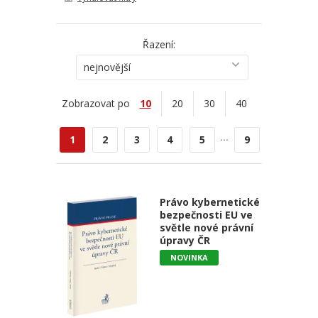
Řazení:
nejnovější
Zobrazovat po
10
20
30
40
...
1
2
3
4
5
9
Právo kybernetické
bezpečnosti EU ve
světle nové právní
úpravy ČR
NOVINKA