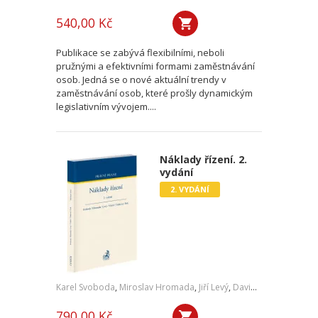
540,00 Kč
Publikace se zabývá flexibilními, neboli
pružnými a efektivními formami zaměstnávání
osob. Jedná se o nové aktuální trendy v
zaměstnávání osob, které prošly dynamickým
legislativním vývojem....
Náklady řízení. 2.
vydání
2. VYDÁNÍ
Karel Svoboda
,
Miroslav Hromada
,
Jiří Levý
,
David Vláčil
,
Šárka Tl
790,00 Kč