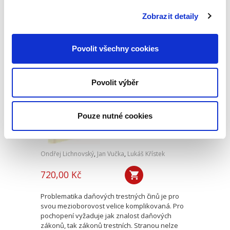
nabízí opět ucelený přehled všech institutů
tohoto odvětví soukromého práva. Autoři se
Zobrazit detaily
v maximální míře...
Povolit všechny cookies
Trestní právo
daňové. 2. vydání
Povolit výběr
2. VYDÁNÍ
Pouze nutné cookies
Ondřej Lichnovský
,
Jan Vučka
,
Lukáš Křístek
720,00 Kč
Problematika daňových trestných činů je pro
svou mezioborovost velice komplikovaná. Pro
pochopení vyžaduje jak znalost daňových
zákonů, tak zákonů trestních. Stranou nelze