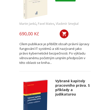
Martin Janků
,
Pavel Mates
,
Vladimír Smejkal
690,00 Kč
Cílem publikace je přiblížit obsah právní úpravy
fungování IT systémů a sítí nazývané jako
právo kybernetické bezpečnosti. Po výkladu
věnovanému početným unijním předpisům v
této oblasti se kniha...
Vybrané kapitoly
pracovního práva. S
příklady a
judikaturou