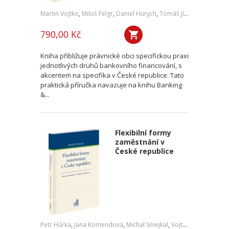
Martin Vojtko
,
Miloš Felgr
,
Daniel Hurych
,
Tomáš Jíně
,
Petr Vybíral
790,00 Kč
Kniha přibližuje právnické obci specifickou praxi
jednotlivých druhů bankovního financování, s
akcentem na specifika v České republice. Tato
praktická příručka navazuje na knihu Banking
&...
Flexibilní formy
zaměstnání v
České republice
Petr Hůrka
,
Jana Komendová
,
Michal Smejkal
,
Vojtěch Kadlubiec