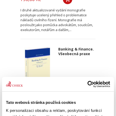
I druhé aktualizované vydání monografie
poskytuje ucelený přehled o problematice
nákladů civilního řízení. Monografie má
posloužit jako pomůcka advokátům, soudcům,
exekutorům, notářům a dalším,...
Banking & Finance.
Všeobecná praxe
Martin Vojtko
,
Miloš Felgr
,
Daniel Hurych
,
Tomáš Jíně
,
Petr Vybíral
Tato webová stránka používá cookies
690,00 Kč
K personalizaci obsahu a reklam, poskytování funkcí