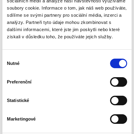
sociálních médií a analýze naší návštěvnosti využíváme
Kniha přibližuje právnické obci v České
republice všeobecnou praxi v oblasti Banking &
soubory cookie. Informace o tom, jak náš web používáte,
Finance. Je koncipována jako praktická příručka
sdílíme se svými partnery pro sociální média, inzerci a
určená primárně pro právníky – advokátní
analýzy. Partneři tyto údaje mohou zkombinovat s
kanceláře, právní...
dalšími informacemi, které jste jim poskytli nebo které
získali v důsledku toho, že používáte jejich služby.
Dědické právo v
praxi. 2.vydání
Výběr
2. VYDÁNÍ
Nutné
souhlasu
Preferenční
Jiří Svoboda
,
Ondřej Klička
Statistické
890,00 Kč
Marketingové
Publikace Dědické právo v praxi, která vychází v
novém aktualizovaném a rozšířeném vydání,