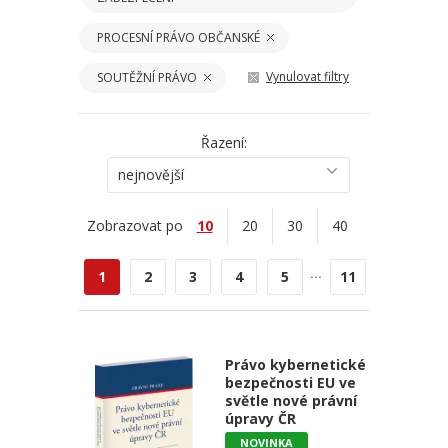
PROCESNÍ PRÁVO OBČANSKÉ
Vynulovat filtry
SOUTĚŽNÍ PRÁVO
Řazení:
nejnovější
Zobrazovat po
10
20
30
40
...
1
2
3
4
5
11
Právo kybernetické
bezpečnosti EU ve
světle nové právní
úpravy ČR
NOVINKA