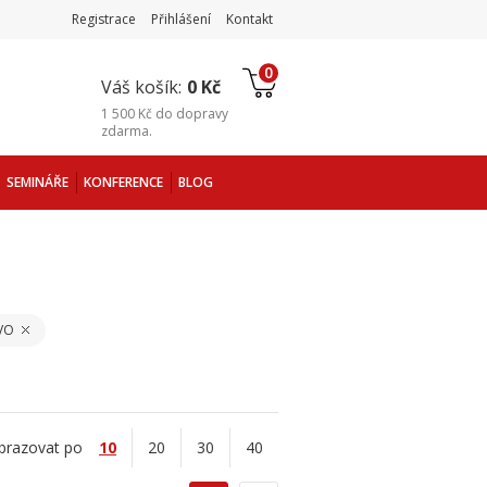
Registrace
Přihlášení
Kontakt
0
Váš košík:
0 Kč
1 500 Kč
do
dopravy
zdarma
.
SEMINÁŘE
KONFERENCE
BLOG
VO
brazovat po
10
20
30
40