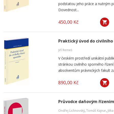
podstatou jeho práce a nutným 
Dovednost...
450,00 Kč
Praktický úvod do civilního
Jiří Remeš
V českém prostředí unikátní publi
stránkou civilního sporného řízen
absolventům právnických fakult začí
890,00 Kč
Průvodce daňovým řízením 
Ondřej Lichnovský
,
Tomáš Kajnar
,
Jitk