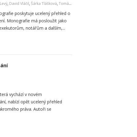
í Levý
,
David Vláčil
,
Šárka Tlášková
,
Tomáš Pirk
ografie poskytuje ucelený přehled o
zení. Monografie má posloužit jako
ekutorům, notářům a dalším,...
dání
která vychází v novém
ní, nabízí opět ucelený přehled
oukromého práva. Autoři se