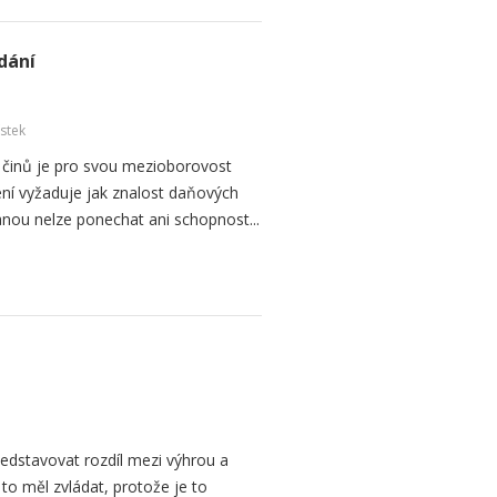
dání
ístek
 činů je pro svou mezioborovost
ní vyžaduje jak znalost daňových
anou nelze ponechat ani schopnost...
edstavovat rozdíl mezi výhrou a
 to měl zvládat, protože je to