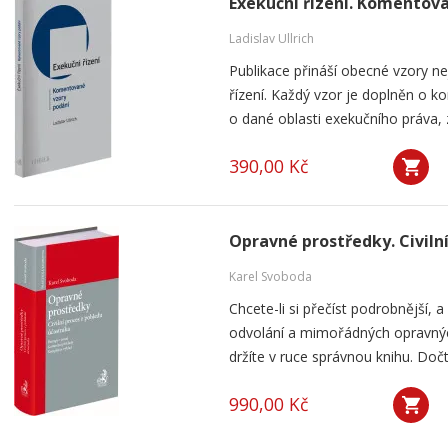
Exekuční řízení. Komentov
Ladislav Ullrich
Publikace přináší obecné vzory n
řízení. Každý vzor je doplněn o 
o dané oblasti exekučního práva, z
390,00 Kč
Opravné prostředky. Civiln
Karel Svoboda
Chcete-li si přečíst podrobnější, 
odvolání a mimořádných opravných 
držíte v ruce správnou knihu. Dočte
990,00 Kč