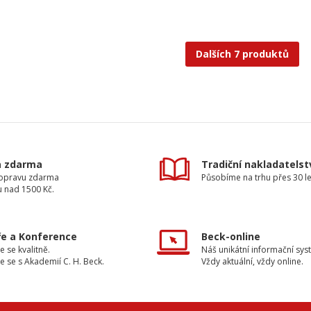
Dalších 7 produktů
a zdarma
Tradiční nakladatelst
dopravu zdarma
Působíme na trhu přes 30 le
u nad 1500 Kč.
e a Konference
Beck-online
e se kvalitně.
Náš unikátní informační sys
e se s Akademií C. H. Beck.
Vždy aktuální, vždy online.