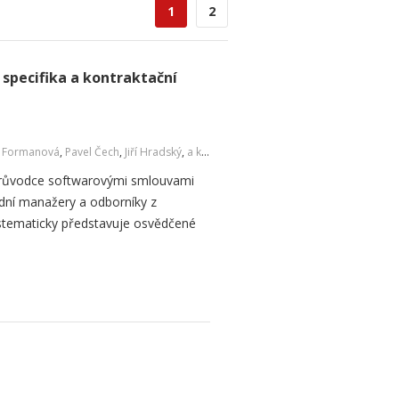
1
2
 specifika a kontraktační
a Formanová
,
Pavel Čech
,
Jiří Hradský
,
a kol.
 průvodce softwarovými smlouvami
dní manažery a odborníky z
ystematicky představuje osvědčené