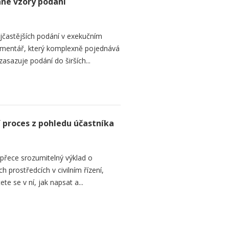
ané vzory podání
ejčastějších podání v exekučním
komentář, který komplexně pojednává
asazuje podání do širších...
í proces z pohledu účastníka
a přece srozumitelný výklad o
prostředcích v civilním řízení,
te se v ní, jak napsat a...