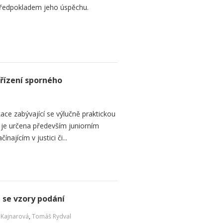
předpokladem jeho úspěchu.
 řízení sporného
kace zabývající se výlučně praktickou
í je určena především juniorním
najícím v justici či...
se vzory podání
a Kajnarová
,
Tomáš Rydval