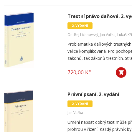
Trestní právo daňové. 2. vy
2. VYDÁNÍ
Ondřej Lichnovský
,
Jan Vučka
,
Lukáš Kř
Problematika daňových trestných
velice komplikovaná. Pro pochope
zákonů, tak zákonů trestních. Str
720,00 Kč
Právní psaní. 2. vydání
2. VYDÁNÍ
Jan Vučka
Umění napsat dobrý text může př
prohrou v řízení. Každý právník by