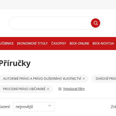
UČEBNICE
EKONOMICKÉ TITULY
ČASOPISY
BECK-ONLINE
BECK-NOXTUA
Příručky
AUTORSKÉ PRÁVO A PRÁVO DUŠEVNÍHO VLASTNICTVÍ
DAŇOVÉ PRÁ
Vynulovat filtry
PROCESNÍ PRÁVO OBČANSKÉ
Řazení:
nejnovější
Zo