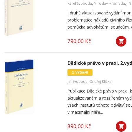
Karel Svoboda
,
Miroslav Hromada
,
Jiř
I druhé aktualizované vydání mon
problematice nákladů civilního ří
pomůcka advokátům, soudcům, ex
790,00 Kč
Dědické právo v praxi. 2.vy
2. VYDÁNÍ
Jiří Svoboda
,
Ondřej Klička
Publikace Dědické právo v praxi, 
aktualizovaném a rozšířeném vydá
všech institutů tohoto odvětví s
v maximální míře...
890,00 Kč