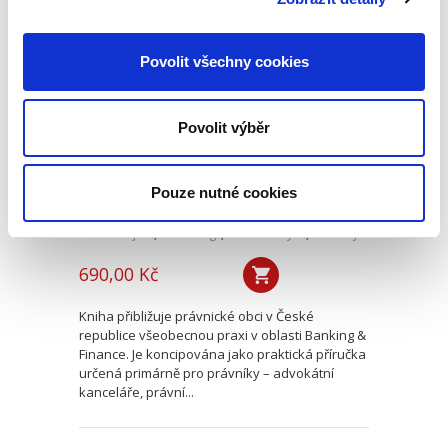
Banking & Finance.
Povolit všechny cookies
Všeobecná praxe
Povolit výběr
Pouze nutné cookies
Martin Vojtko
,
Miloš Felgr
,
Daniel Hurych
,
Tomáš Jíně
,
Petr Vybíral
690,00 Kč
Kniha přibližuje právnické obci v České
republice všeobecnou praxi v oblasti Banking &
Finance. Je koncipována jako praktická příručka
určená primárně pro právníky – advokátní
kanceláře, právní...