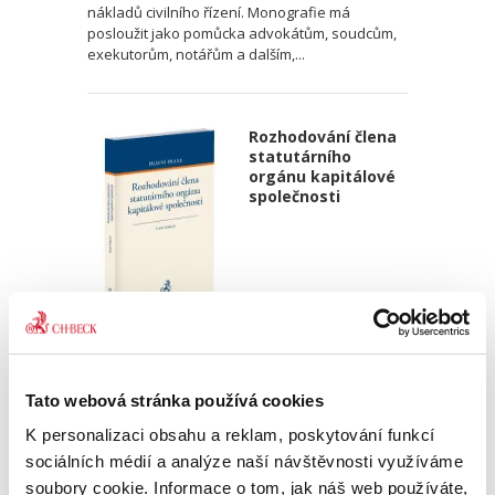
nákladů civilního řízení. Monografie má
posloužit jako pomůcka advokátům, soudcům,
exekutorům, notářům a dalším,...
Rozhodování člena
statutárního
orgánu kapitálové
společnosti
Lucie Josková,
650,00 Kč
Tato webová stránka používá cookies
Člen statutárního orgánu je odpovědný za
K personalizaci obsahu a reklam, poskytování funkcí
řádný výkon funkce, nikoliv za výsledek své
sociálních médií a analýze naší návštěvnosti využíváme
činnosti. Z pohledu rozhodování to znamená,
soubory cookie. Informace o tom, jak náš web používáte,
že člen statutárního orgánu je povinen přijmout