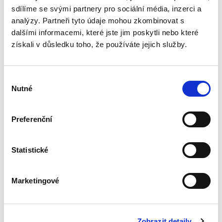
dobré (řádné)...
sdílíme se svými partnery pro sociální média, inzerci a
analýzy. Partneři tyto údaje mohou zkombinovat s
dalšími informacemi, které jste jim poskytli nebo které
Právo pro obce
získali v důsledku toho, že používáte jejich služby.
Výběr
Nutné
souhlasu
Preferenční
Jaroslav Svejkovský
,
Stanislav Polčák
,
Luboš Průša
,
a kol.
Statistické
1 390,00 Kč
V České republice existuje více než šest tisíc
Marketingové
obcí. Autorský kolektiv pod vedením JUDr.
Jaroslava Svejkovského sestavil kompletní
přehled nejdůležitějších právních předpisů a
praktický výklad...
Zobrazit detaily