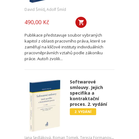
David Šmíd
,
Adolf Šmíd
490,00 Kč
Publikace představuje soubor vybraných
kapitol z oblasti pracovního práva, které se
zaměřují na klíčové instituty individuálních
pracovněprávních vztahů podle zákoníku
práce. Autoři zvolili...
Softwarové
smlouvy. Jejich
specifika a
kontraktační
proces. 2. vydání
2. VYDÁNÍ
Jana Sedláková
,
Roman Tomek
,
Tereza Formanová
,
Pavel Čech
,
J