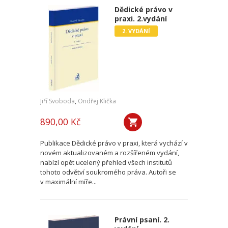
Dědické právo v
praxi. 2.vydání
2. VYDÁNÍ
Jiří Svoboda
,
Ondřej Klička
890,00 Kč
Publikace Dědické právo v praxi, která vychází v
novém aktualizovaném a rozšířeném vydání,
nabízí opět ucelený přehled všech institutů
tohoto odvětví soukromého práva. Autoři se
v maximální míře...
Právní psaní. 2.