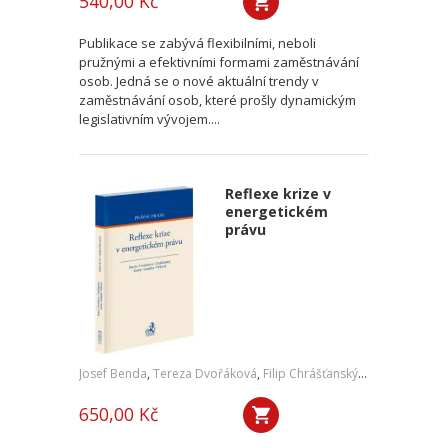
540,00 Kč
Publikace se zabývá flexibilními, neboli
pružnými a efektivními formami zaměstnávání
osob. Jedná se o nové aktuální trendy v
zaměstnávání osob, které prošly dynamickým
legislativním vývojem....
Reflexe krize v
energetickém
právu
Josef Benda
,
Tereza Dvořáková
,
Filip Chrášťanský
,
Jan Kořán
,
Jan
650,00 Kč