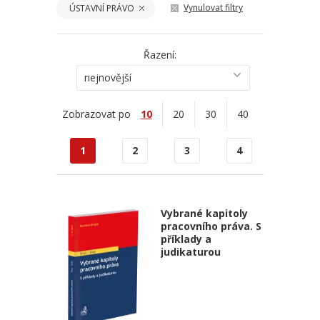
Vynulovat filtry
ÚSTAVNÍ PRÁVO
Řazení:
nejnovější
Zobrazovat po
10
20
30
40
1
2
3
4
Vybrané kapitoly
pracovního práva. S
příklady a
judikaturou