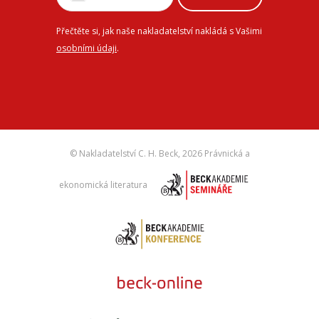
Přečtěte si, jak naše nakladatelství nakládá s Vašimi
osobními údaji
.
© Nakladatelství C. H. Beck,
2026 Právnická a
ekonomická literatura