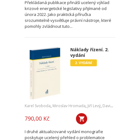
Překládaná publikace přináší ucelený výklad
krizové energetické legislativy přijímané od
února 2022. Jako praktická příručka
srozumitelně vysvětluje právní nástroje, které
pomohly zvládnout tuto...
Náklady řízení. 2.
vydání
2. VYDÁNÍ
Karel Svoboda
,
Miroslav Hromada
,
Jiří Levý
,
David Vláčil
,
Šárka Tl
790,00 Kč
I druhé aktualizované vydání monografie
poskytuje ucelený přehled o problematice