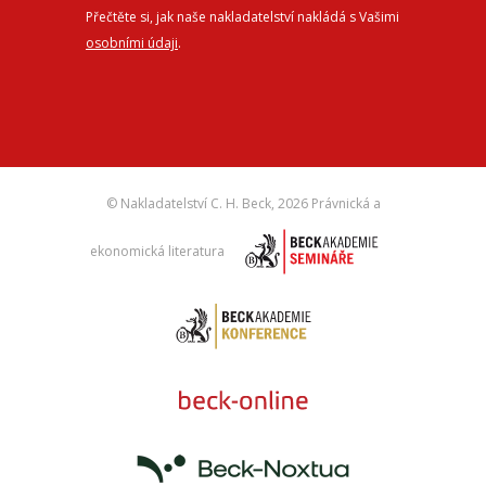
Přečtěte si, jak naše nakladatelství nakládá s Vašimi
osobními údaji
.
© Nakladatelství C. H. Beck,
2026 Právnická a
ekonomická literatura