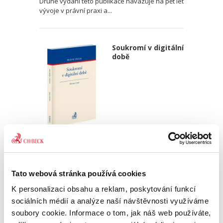
Druhé vydání této publikace navazuje na pět let
vývoje v právní praxi a...
Soukromí v digitální
době
Miroslav Uřičař,
750,00 Kč
Tato webová stránka používá cookies
S technickým rozvojem narůstají také možnosti
zásahů do soukromí osob a přibývají i jejich
K personalizaci obsahu a reklam, poskytování funkcí
nové formy. Zvláště závažnými jsou zásahy ve
sociálních médií a analýze naší návštěvnosti využíváme
formě shromažďování a dalšího zpracování
soubory cookie. Informace o tom, jak náš web používáte,
řady kategorií...