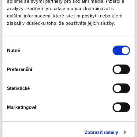
sdílíme se svými partnery pro sociální média, inzerci a
analýzy. Partneři tyto údaje mohou zkombinovat s
dalšími informacemi, které jste jim poskytli nebo které
Nároky
získali v důsledku toho, že používáte jejich služby.
poškozeného v
adhezním řízení
Výběr
Nutné
souhlasu
Preferenční
František Púry,
,
Petr Vojtek
690,00 Kč
Statistické
Monograficky zpracovaná publikace se zabývá
majetkovými nároky osob poškozených
Marketingové
trestným činem, které se uplatňují v trestním
(adhezním) řízení a o nichž se rozhoduje v
tomto řízení. V tomto směru...
Zobrazit detaily