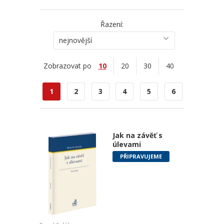
Řazení:
nejnovější
Zobrazovat po
10
20
30
40
1
2
3
4
5
6
Jak na závěť s
úlevami
PŘIPRAVUJEME