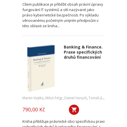
Cílem publikace je přiblížit obsah právní úpravy
fungování IT systémů a sítí nazývané jako
právo kybernetické bezpečnosti. Po výkladu
věnovanému početným unijním předpisům v
této oblasti se kniha...
Banking & Finance.
Praxe specifických
druhů financování
Martin Vojtko
,
Miloš Felgr
,
Daniel Hurych
,
Tomáš Jíně
,
Petr Vybíral
790,00 Kč
Kniha přibližuje právnické obci specifickou praxi
jednotlivých druhů bankovního financování, s