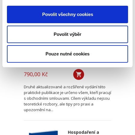
Obchodní smlouvy.
2. vydání
Povolit všechny cookies
2. VYDÁNÍ
Povolit výběr
Pouze nutné cookies
Jakub Dohnal
,
Miroslav Galvas
,
Jakub Oliva
,
Jaroslav Janoušek
,
Jiř
790,00 Kč
Druhé aktualizované a rozšířené vydání této
praktické publikace je určeno všem, kteří pracují
s obchodními smlouvami. Cílem výkladu nejsou
teoretické rozbory, ale tipy pro praxi a
upozornění na...
Hospodaření a