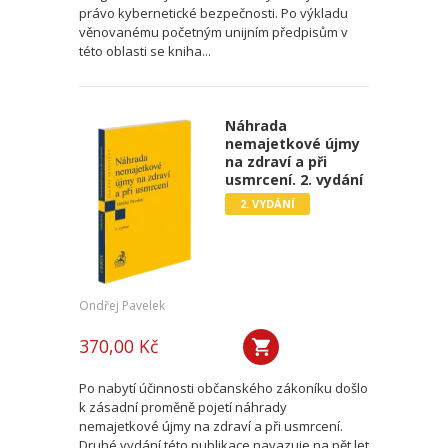
právo kybernetické bezpečnosti. Po výkladu
věnovanému početným unijním předpisům v
této oblasti se kniha...
Náhrada
nemajetkové újmy
na zdraví a při
usmrcení. 2. vydání
2. VYDÁNÍ
Ondřej Pavelek
370,00 Kč
Po nabytí účinnosti občanského zákoníku došlo
k zásadní proměně pojetí náhrady
nemajetkové újmy na zdraví a při usmrcení.
Druhé vydání této publikace navazuje na pět let