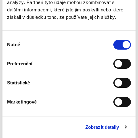
analýzy. Partneři tyto údaje mohou zkombinovat s
Obchodní smlouvy.
dalšími informacemi, které jste jim poskytli nebo které
2. vydání
získali v důsledku toho, že používáte jejich služby.
2. VYDÁNÍ
Výběr
Nutné
souhlasu
Jakub Dohnal
,
Miroslav Galvas
,
Jakub Oliva
,
Jaroslav Janoušek
,
Jiř
Preferenční
790,00 Kč
Statistické
Druhé aktualizované a rozšířené vydání této
praktické publikace je určeno všem, kteří pracují
s obchodními smlouvami. Cílem výkladu nejsou
Marketingové
teoretické rozbory, ale tipy pro praxi a
upozornění na...
Zobrazit detaily
Hospodaření a