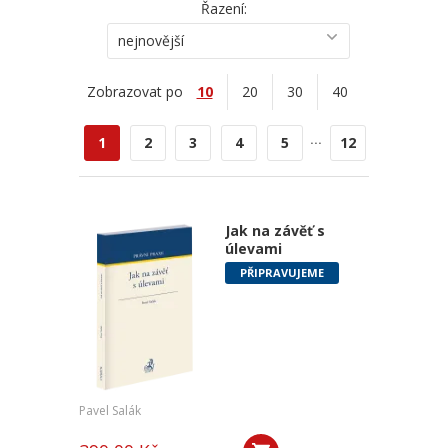
Řazení:
nejnovější
Zobrazovat po
10
20
30
40
...
1
2
3
4
5
12
Jak na závěť s
úlevami
PŘIPRAVUJEME
Pavel Salák