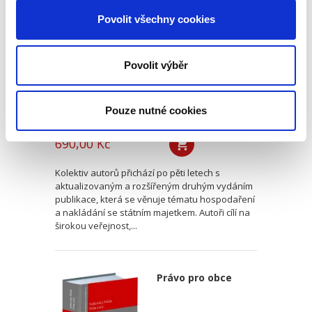
nakládání se
státním majetkem
Povolit všechny cookies
Povolit výběr
Pouze nutné cookies
Dagmar Tyšerová
,
Petr Vácha,
,
Miloslav Kilián
690,00 Kč
Kolektiv autorů přichází po pěti letech s
aktualizovaným a rozšířeným druhým vydáním
publikace, která se věnuje tématu hospodaření
a nakládání se státním majetkem. Autoři cílí na
širokou veřejnost,...
Právo pro obce