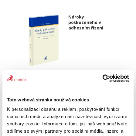
Nároky
poškozeného v
adhezním řízení
František Púry,
,
Petr Vojtek
690,00 Kč
Monograficky zpracovaná publikace se zabývá
Tato webová stránka používá cookies
majetkovými nároky osob poškozených
trestným činem, které se uplatňují v trestním
K personalizaci obsahu a reklam, poskytování funkcí
(adhezním) řízení a o nichž se rozhoduje v
sociálních médií a analýze naší návštěvnosti využíváme
tomto řízení. V tomto směru...
soubory cookie. Informace o tom, jak náš web používáte,
sdílíme se svými partnery pro sociální média, inzerci a