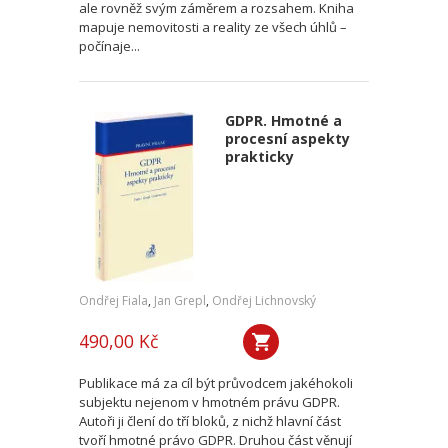
ale rovněž svým záměrem a rozsahem. Kniha
mapuje nemovitosti a reality ze všech úhlů –
počínaje...
GDPR. Hmotné a
procesní aspekty
prakticky
Ondřej Fiala
,
Jan Grepl
,
Ondřej Lichnovský
490,00 Kč
Publikace má za cíl být průvodcem jakéhokoli
subjektu nejenom v hmotném právu GDPR.
Autoři ji člení do tří bloků, z nichž hlavní část
tvoří hmotné právo GDPR. Druhou část věnují