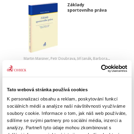
Základy
sportovního práva
Martin Maisner
,
Petr Doubrava
,
Jiří Janák
,
Barbora Vlachová,
,
Mic
390,00 Kč
Publikace přibližuje některé obecné právní
aspekty sportovní činnosti (například
Tato webová stránka používá cookies
problematiku dopingu, pojištění ve sportu,
K personalizaci obsahu a reklam, poskytování funkcí
řešení sporů či postavení dítěte-sportovce).
Zároveň se zaměřuje na...
sociálních médií a analýze naší návštěvnosti využíváme
soubory cookie. Informace o tom, jak náš web používáte,
sdílíme se svými partnery pro sociální média, inzerci a
analýzy. Partneři tyto údaje mohou zkombinovat s
Insolvenční řízení. 2.
vydání