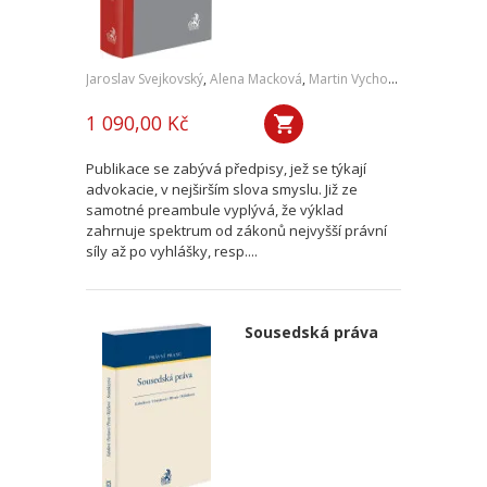
Jaroslav Svejkovský
,
Alena Macková
,
Martin Vychopeň
,
a kol.
1 090,00 Kč
Publikace se zabývá předpisy, jež se týkají
advokacie, v nejširším slova smyslu. Již ze
samotné preambule vyplývá, že výklad
zahrnuje spektrum od zákonů nejvyšší právní
síly až po vyhlášky, resp....
Sousedská práva