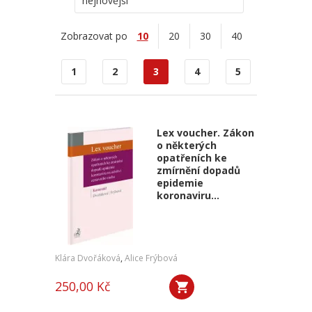
nejnovější
Zobrazovat po
10
20
30
40
1
2
3
4
5
Lex voucher. Zákon
o některých
opatřeních ke
zmírnění dopadů
epidemie
koronaviru...
Klára Dvořáková
,
Alice Frýbová
250,00 Kč