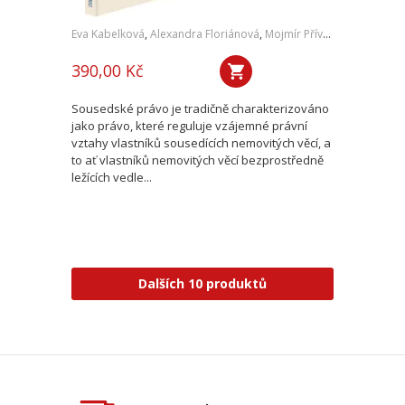
Eva Kabelková
,
Alexandra Floriánová
,
Mojmír Přívara
,
Dana Růžič
390,00 Kč
Sousedské právo je tradičně charakterizováno
jako právo, které reguluje vzájemné právní
vztahy vlastníků sousedících nemovitých věcí, a
to ať vlastníků nemovitých věcí bezprostředně
ležících vedle...
Dalších 10 produktů