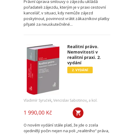
Právní úprava smlouvy o zájezdu ukládá
pořadateli zájezdu, kterým je v praxi cestovní
kancelář, v situaci, kdy nemůže zájezd
poskytnout, povinnost vrátit zákazníkovi platby
přijaté za neuskutečněné...
Realitní právo.
Nemovitosti v
realitní praxi. 2.
vydání
2. VYDÁNÍ
Vladimír Syruček
,
Vencislav Sabotinov
,
a kol.
1 990,00 Kč
O novém vydání stále platí, že jde o zcela
ojedinělý počin nejen na poli „realitního“ práva,