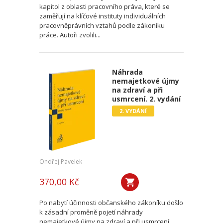
kapitol z oblasti pracovního práva, které se
zaměřují na klíčové instituty individuálních
pracovněprávních vztahů podle zákoníku
práce. Autoři zvolili...
Náhrada
nemajetkové újmy
na zdraví a při
usmrcení. 2. vydání
2. VYDÁNÍ
Ondřej Pavelek
370,00 Kč
Po nabytí účinnosti občanského zákoníku došlo
k zásadní proměně pojetí náhrady
nemajetkové újmy na zdraví a při usmrcení.