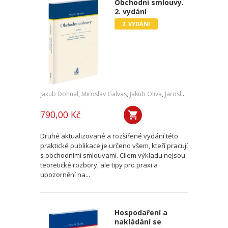
Obchodní smlouvy.
2. vydání
2. VYDÁNÍ
Jakub Dohnal
,
Miroslav Galvas
,
Jakub Oliva
,
Jaroslav Janoušek
,
Jiř
790,00 Kč
Druhé aktualizované a rozšířené vydání této
praktické publikace je určeno všem, kteří pracují
s obchodními smlouvami. Cílem výkladu nejsou
teoretické rozbory, ale tipy pro praxi a
upozornění na...
Hospodaření a
nakládání se