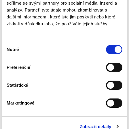
řady kategorií...
sdílíme se svými partnery pro sociální média, inzerci a
analýzy. Partneři tyto údaje mohou zkombinovat s
dalšími informacemi, které jste jim poskytli nebo které
Flexibilní formy
získali v důsledku toho, že používáte jejich služby.
zaměstnání v
České republice
Výběr
Nutné
souhlasu
Preferenční
Petr Hůrka
,
Jana Komendová
,
Michal Smejkal
,
Vojtěch Kadlubiec
540,00 Kč
Statistické
Publikace se zabývá flexibilními, neboli
pružnými a efektivními formami zaměstnávání
Marketingové
osob. Jedná se o nové aktuální trendy v
zaměstnávání osob, které prošly dynamickým
legislativním vývojem....
Zobrazit detaily