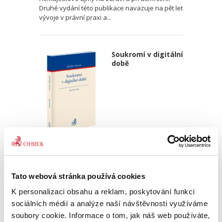
Druhé vydání této publikace navazuje na pět let
vývoje v právní praxi a...
Soukromí v digitální
době
Miroslav Uřičař,
750,00 Kč
Tato webová stránka používá cookies
S technickým rozvojem narůstají také možnosti
K personalizaci obsahu a reklam, poskytování funkcí
zásahů do soukromí osob a přibývají i jejich
nové formy. Zvláště závažnými jsou zásahy ve
sociálních médií a analýze naší návštěvnosti využíváme
formě shromažďování a dalšího zpracování
soubory cookie. Informace o tom, jak náš web používáte,