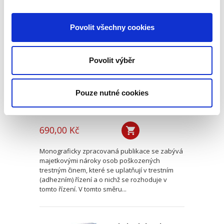
Nároky
Povolit všechny cookies
poškozeného v
adhezním řízení
Povolit výběr
Pouze nutné cookies
František Púry,
,
Petr Vojtek
690,00 Kč
Monograficky zpracovaná publikace se zabývá
majetkovými nároky osob poškozených
trestným činem, které se uplatňují v trestním
(adhezním) řízení a o nichž se rozhoduje v
tomto řízení. V tomto směru...