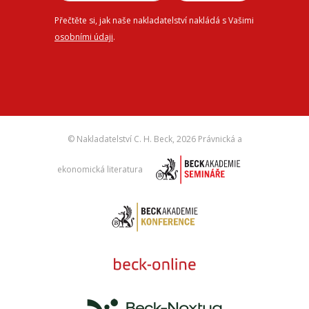
Přečtěte si, jak naše nakladatelství nakládá s Vašimi
osobními údaji
.
© Nakladatelství C. H. Beck,
2026 Právnická a
ekonomická literatura