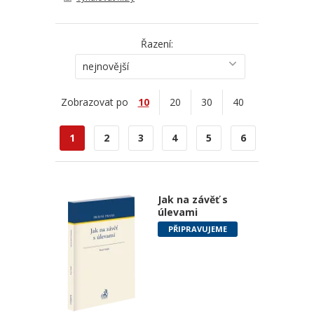
Řazení:
nejnovější
Zobrazovat po
10
20
30
40
1
2
3
4
5
6
Jak na závěť s
úlevami
PŘIPRAVUJEME