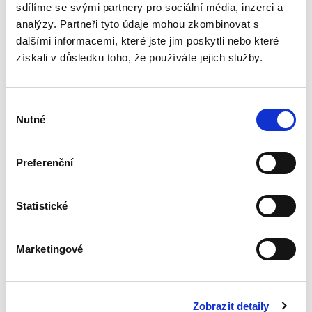
řady kategorií...
sdílíme se svými partnery pro sociální média, inzerci a
analýzy. Partneři tyto údaje mohou zkombinovat s
dalšími informacemi, které jste jim poskytli nebo které
Flexibilní formy
získali v důsledku toho, že používáte jejich služby.
zaměstnání v
České republice
Výběr
Nutné
souhlasu
Preferenční
Petr Hůrka
,
Jana Komendová
,
Michal Smejkal
,
Vojtěch Kadlubiec
540,00 Kč
Statistické
Publikace se zabývá flexibilními, neboli
pružnými a efektivními formami zaměstnávání
Marketingové
osob. Jedná se o nové aktuální trendy v
zaměstnávání osob, které prošly dynamickým
legislativním vývojem....
Zobrazit detaily