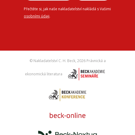
Přečtěte si, jak naše nakladatelství nakládá s Vašimi
osobními údaji
.
© Nakladatelství C. H. Beck,
2026 Právnická a
ekonomická literatura