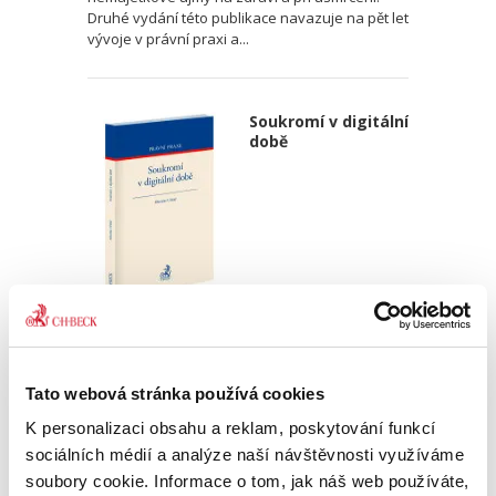
Druhé vydání této publikace navazuje na pět let
vývoje v právní praxi a...
Soukromí v digitální
době
Miroslav Uřičař,
750,00 Kč
Tato webová stránka používá cookies
S technickým rozvojem narůstají také možnosti
K personalizaci obsahu a reklam, poskytování funkcí
zásahů do soukromí osob a přibývají i jejich
nové formy. Zvláště závažnými jsou zásahy ve
sociálních médií a analýze naší návštěvnosti využíváme
formě shromažďování a dalšího zpracování
soubory cookie. Informace o tom, jak náš web používáte,