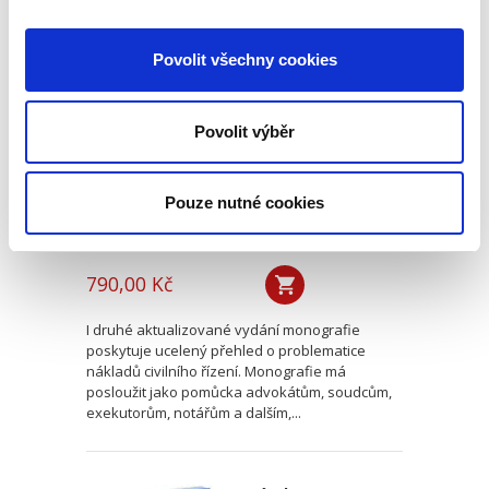
Náklady řízení. 2.
Povolit všechny cookies
vydání
2. VYDÁNÍ
Povolit výběr
Pouze nutné cookies
Karel Svoboda
,
Miroslav Hromada
,
Jiří Levý
,
David Vláčil
,
Šárka Tl
790,00 Kč
I druhé aktualizované vydání monografie
poskytuje ucelený přehled o problematice
nákladů civilního řízení. Monografie má
posloužit jako pomůcka advokátům, soudcům,
exekutorům, notářům a dalším,...