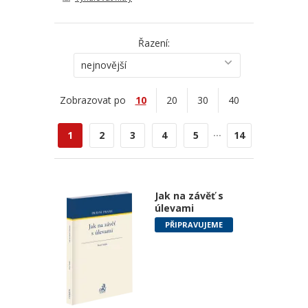
Řazení:
nejnovější
Zobrazovat po
10
20
30
40
...
1
2
3
4
5
14
Jak na závěť s
úlevami
PŘIPRAVUJEME