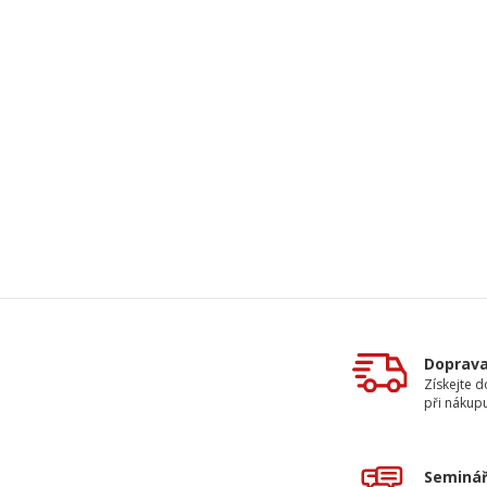
Doprav
Získejte 
při nákup
Seminář