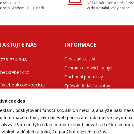
e se kvalitně.
Náš unikátní informační sys
e se s Akademií C. H. Beck.
Vždy aktuální, vždy online.
TAKTUJTE NÁS
INFORMACE
O nakladatelství
733 734 348
Ochrana osobních údajů
beck@beck.cz
Obchodní podmínky
facebook.com/beck.cz
Způsob dodání a platby
Kontakty
ívá cookies
reklam, poskytování funkcí sociálních médií a analýze naší návš
 Informace o tom, jak náš web používáte, sdílíme se svými par
analýzy. Partneři tyto údaje mohou zkombinovat s dalšími inform
é získali v důsledku toho, že používáte jejich služby.