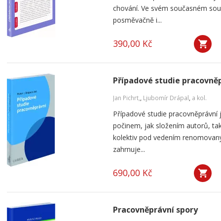
chování. Ve svém současném soub
posměvačně i...
390,00 Kč
Případové studie pracovně
Jan Pichrt,
,
Ljubomír Drápal
,
a kol.
Případové studie pracovněprávní 
počinem, jak složením autorů, ta
kolektiv pod vedením renomovan
zahrnuje...
690,00 Kč
Pracovněprávní spory