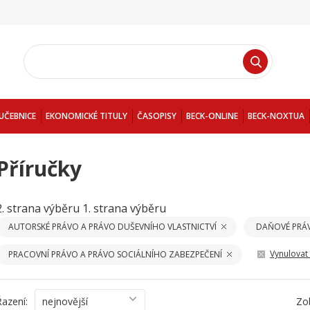
UČEBNICE
EKONOMICKÉ TITULY
ČASOPISY
BECK-ONLINE
BECK-NOXTUA
Příručky
2. strana výběru
1. strana výběru
AUTORSKÉ PRÁVO A PRÁVO DUŠEVNÍHO VLASTNICTVÍ
DAŇOVÉ PRÁ
Vynulovat f
PRACOVNÍ PRÁVO A PRÁVO SOCIÁLNÍHO ZABEZPEČENÍ
Řazení:
nejnovější
Zo