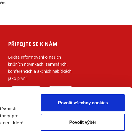
tém.
PŘIPOJTE SE K NÁM
Buďte informovaní o našich
knižních novinkách, seminářích,
konferencích a akčních nabídkách
jako první!
ODESLAT
Povolit všechny cookies
Přečtěte si, jak naše nakladatelství
těvnosti
nakládá s Vašimi
osobními údaji
.
tnery pro
Povolit výběr
acemi, které