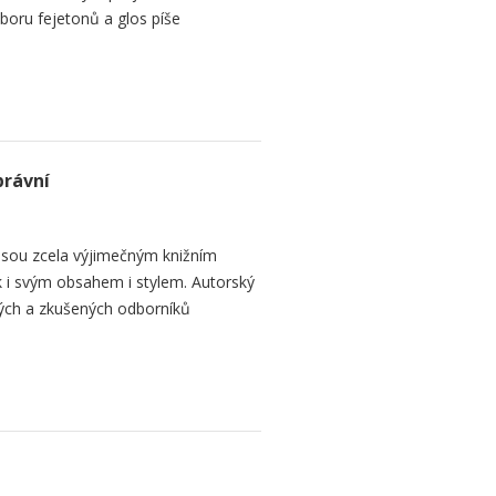
oru fejetonů a glos píše
právní
jsou zcela výjimečným knižním
k i svým obsahem i stylem. Autorský
ých a zkušených odborníků