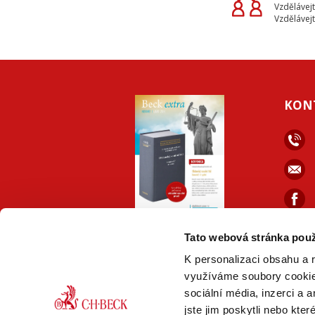
Vzdělávejt
Vzdělávejt
KON
ONLINE
PDF
Tato webová stránka použ
VERZE
VERZE
K personalizaci obsahu a 
využíváme soubory cookie.
sociální média, inzerci a 
jste jim poskytli nebo kter