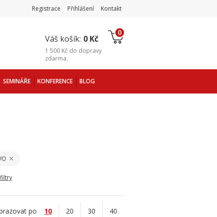
Registrace
Přihlášení
Kontakt
0
Váš košík:
0 Kč
1 500 Kč
do
dopravy
zdarma
.
SEMINÁŘE
KONFERENCE
BLOG
VO
iltry
brazovat po
10
20
30
40