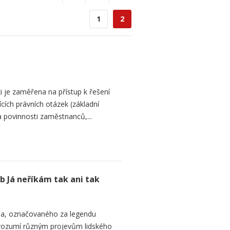
1
2
i je zaměřena na přístup k řešení
ících právních otázek (základní
 povinnosti zaměstnanců,...
b Já neříkám tak ani tak
na, označovaného za legendu
 rozumí různým projevům lidského