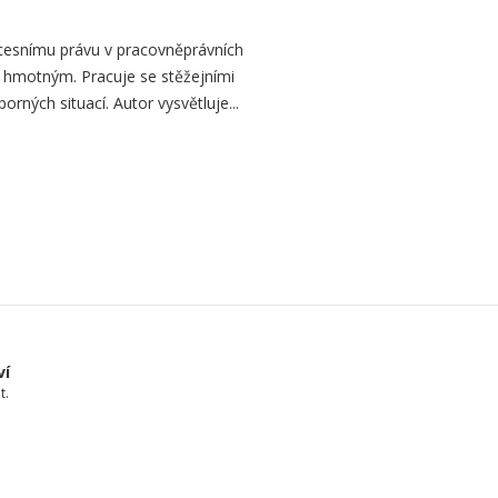
cesnímu právu v pracovněprávních
 hmotným. Pracuje se stěžejními
porných situací. Autor vysvětluje...
ví
t.