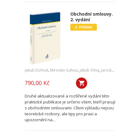
Obchodní smlouvy.
2. vydání
2. VYDÁNÍ
Jakub Dohnal
,
Miroslav Galvas
,
Jakub Oliva
,
Jaroslav Janoušek
,
Jiř
790,00 Kč
Druhé aktualizované a rozšířené vydání této
praktické publikace je určeno všem, kteří pracují
s obchodními smlouvami. Cílem výkladu nejsou
teoretické rozbory, ale tipy pro praxi a
upozornění na...