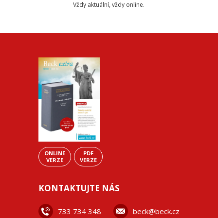
Vždy aktuální, vždy online.
ONLINE
PDF
VERZE
VERZE
KONTAKTUJTE NÁS
733 734 348
beck@beck.cz