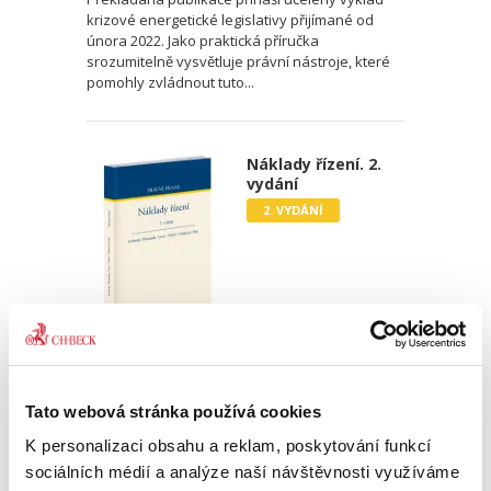
krizové energetické legislativy přijímané od
února 2022. Jako praktická příručka
srozumitelně vysvětluje právní nástroje, které
pomohly zvládnout tuto...
Náklady řízení. 2.
vydání
2. VYDÁNÍ
Karel Svoboda
,
Miroslav Hromada
,
Jiří Levý
,
David Vláčil
,
Šárka Tl
790,00 Kč
Tato webová stránka používá cookies
K personalizaci obsahu a reklam, poskytování funkcí
I druhé aktualizované vydání monografie
sociálních médií a analýze naší návštěvnosti využíváme
poskytuje ucelený přehled o problematice