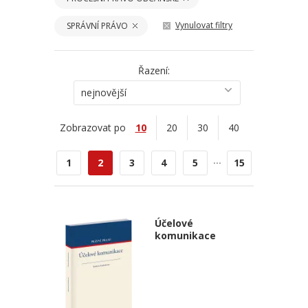
Vynulovat filtry
SPRÁVNÍ PRÁVO
Řazení:
nejnovější
Zobrazovat po
10
20
30
40
...
1
2
3
4
5
15
Účelové
komunikace