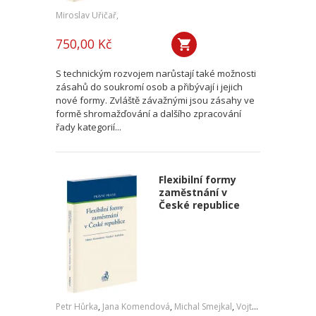
Miroslav Uřičař,
750,00 Kč
S technickým rozvojem narůstají také možnosti
zásahů do soukromí osob a přibývají i jejich
nové formy. Zvláště závažnými jsou zásahy ve
formě shromažďování a dalšího zpracování
řady kategorií...
Flexibilní formy
zaměstnání v
České republice
Petr Hůrka
,
Jana Komendová
,
Michal Smejkal
,
Vojtěch Kadlubiec