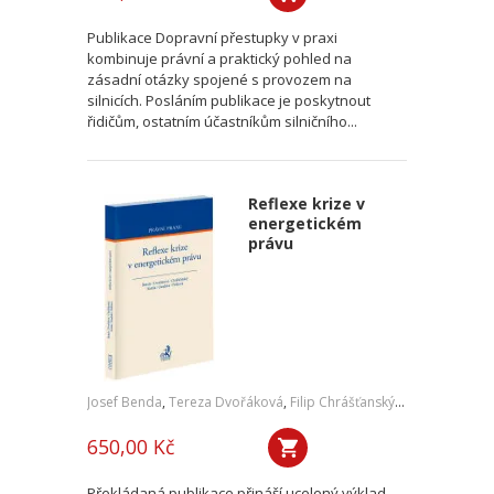
Publikace Dopravní přestupky v praxi
kombinuje právní a praktický pohled na
zásadní otázky spojené s provozem na
silnicích. Posláním publikace je poskytnout
řidičům, ostatním účastníkům silničního...
Reflexe krize v
energetickém
právu
Josef Benda
,
Tereza Dvořáková
,
Filip Chrášťanský
,
Jan Kořán
,
Jan
650,00 Kč
Překládaná publikace přináší ucelený výklad