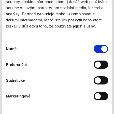
nákladů civilního řízení. Monografie má
soubory cookie. Informace o tom, jak náš web používáte,
posloužit jako pomůcka advokátům, soudcům,
sdílíme se svými partnery pro sociální média, inzerci a
exekutorům, notářům a dalším,...
analýzy. Partneři tyto údaje mohou zkombinovat s
dalšími informacemi, které jste jim poskytli nebo které
získali v důsledku toho, že používáte jejich služby.
Nároky
poškozeného v
adhezním řízení
Výběr
Nutné
souhlasu
Preferenční
František Púry,
,
Petr Vojtek
Statistické
690,00 Kč
Monograficky zpracovaná publikace se zabývá
Marketingové
majetkovými nároky osob poškozených
trestným činem, které se uplatňují v trestním
(adhezním) řízení a o nichž se rozhoduje v