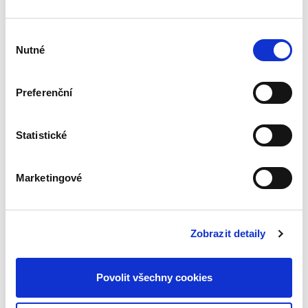
Výběr
Ústavní soud
Nutné
souhlasu
990,00 Kč
Preferenční
Sbírka obsahuje v chronologickém pořadí
všechny přijaté nálezy a vybraná usnesení
Ústavního soudu. Pro odbornou, ale i laickou
veřejnost je publikace nepostradatelnou
Statistické
pomůckou k interpretaci a...
Marketingové
Sbírka nálezů a
usnesení ÚS ČR, sv.
59
Zobrazit detaily
Povolit všechny cookies