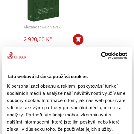
Alexander Bělohlávek
2 920,00 Kč
Publikace podrobně informuje o právní úpravě
a praxi rozhodčího řízení téměř ve všech
zemích Evropy, včetně standardů stálých
rozhodčích soudů a institucí. Těžiště spočívá
především v předpisech o...
Tato webová stránka používá cookies
K personalizaci obsahu a reklam, poskytování funkcí
sociálních médií a analýze naší návštěvnosti využíváme
Sbírka nálezů a
soubory cookie. Informace o tom, jak náš web používáte,
usnesení ÚS ČR,
svazek 60 (+ CD)
sdílíme se svými partnery pro sociální média, inzerci a
analýzy. Partneři tyto údaje mohou zkombinovat s
dalšími informacemi, které jste jim poskytli nebo které
získali v důsledku toho, že používáte jejich služby.