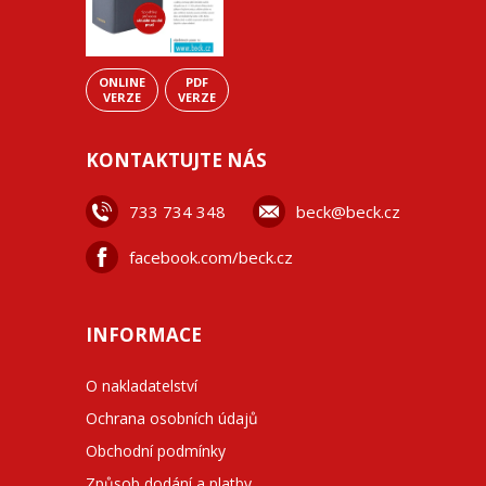
ONLINE
PDF
VERZE
VERZE
KONTAKTUJTE NÁS
733 734 348
beck@beck.cz
facebook.com/beck.cz
INFORMACE
O nakladatelství
Ochrana osobních údajů
Obchodní podmínky
Způsob dodání a platby