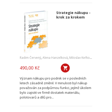
Strategie nákupu -
krok za krokem
Radim Červený
,
Alena Hanzelková
,
Miloslav Keřkovský
,
František
490,00 Kč
Význam nákupu pro podnik se v posledních
letech zásadně změnil. V minulosti byl nákup
považován za podpůrnou funkci, jejímž úkolem
bylo zajistit ve firmě dostatek materiálu,
polotovarů a dílů pro...