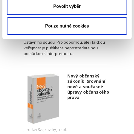
Ústavní soud
Povolit výběr
940,00 Kč
Pouze nutné cookies
Sbírka obsahuje v chronologickém pořadí
všechny přijaté nálezy a vybraná usnesení
Ústavního soudu. Pro odbornou, ale i laickou
veřejnost je publikace nepostradatelnou
pomůckou k interpretaci a...
Nový občanský
zákoník. Srovnání
nové a současné
úpravy občanského
práva
Jaroslav Svejkovský
,
a kol.