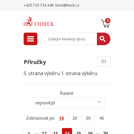
+420 733 734 348
beck@beck.cz
0
Příručky
5. strana výběru
1. strana výběru
Řazení:
nejnovější
Zobrazovat po
10
20
30
40
...
...
1
12
13
14
15
16
20