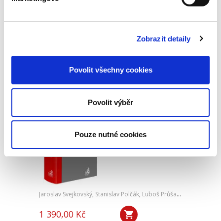
650,00 Kč
Člen statutárního orgánu je odpovědný za
Zobrazit detaily
řádný výkon funkce, nikoliv za výsledek své
činnosti. Z pohledu rozhodování to znamená,
že člen statutárního orgánu je povinen přijmout
dobré (řádné)...
Povolit všechny cookies
Povolit výběr
Právo pro obce
Pouze nutné cookies
Jaroslav Svejkovský
,
Stanislav Polčák
,
Luboš Průša
,
a kol.
1 390,00 Kč