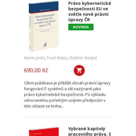
Právo kybernetické
bezpečnosti EU ve
světle nové právní
úpravy ČR
NOVINKA
Martin Janků
,
Pavel Mates
,
Vladimír Smejkal
690,00 Kč
Cílem publikace je přiblížit obsah právní úpravy
fungování IT systémů a sítí nazývané jako
právo kybernetické bezpečnosti. Po výkladu
věnovanému početným unijním předpisům v
této oblasti se kniha...
Vybrané kapitoly
pracovního práva. S