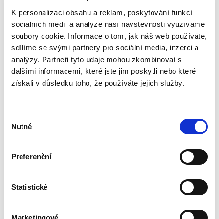
Josef Benda
,
Tereza Dvořáková
,
Filip Chrášťanský
,
Jan Kořán
,
Jan
K personalizaci obsahu a reklam, poskytování funkcí
sociálních médií a analýze naší návštěvnosti využíváme
650,00 Kč
soubory cookie. Informace o tom, jak náš web používáte,
sdílíme se svými partnery pro sociální média, inzerci a
Překládaná publikace přináší ucelený výklad
krizové energetické legislativy přijímané od
analýzy. Partneři tyto údaje mohou zkombinovat s
února 2022. Jako praktická příručka
dalšími informacemi, které jste jim poskytli nebo které
srozumitelně vysvětluje právní nástroje, které
získali v důsledku toho, že používáte jejich služby.
pomohly zvládnout tuto...
Výběr
Rozhodování člena
Nutné
souhlasu
statutárního
orgánu kapitálové
společnosti
Preferenční
Statistické
Lucie Josková,
Marketingové