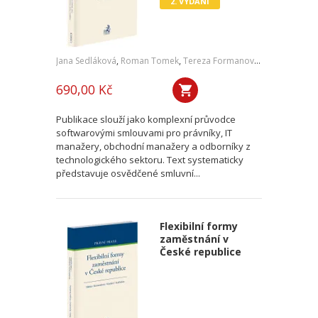
2. VYDÁNÍ
Jana Sedláková
,
Roman Tomek
,
Tereza Formanová
,
Pavel Čech
,
J
690,00 Kč
Publikace slouží jako komplexní průvodce
softwarovými smlouvami pro právníky, IT
manažery, obchodní manažery a odborníky z
technologického sektoru. Text systematicky
představuje osvědčené smluvní...
Flexibilní formy
zaměstnání v
České republice