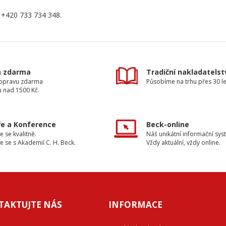
 +420 733 734 348.
a zdarma
Tradiční nakladatelst
dopravu zdarma
Působíme na trhu přes 30 le
u nad 1500 Kč.
e a Konference
Beck-online
e se kvalitně.
Náš unikátní informační sys
e se s Akademií C. H. Beck.
Vždy aktuální, vždy online.
TAKTUJTE NÁS
INFORMACE