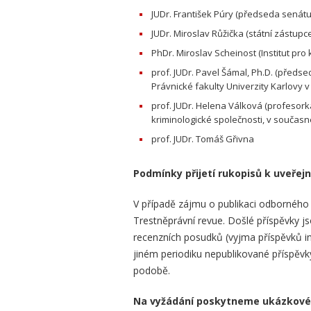
JUDr. František Púry (předseda senát
JUDr. Miroslav Růžička (státní zástupc
PhDr. Miroslav Scheinost (Institut pro 
prof. JUDr. Pavel Šámal, Ph.D. (předs
Právnické fakulty Univerzity Karlovy 
prof. JUDr. Helena Válková (profesor
kriminologické společnosti, v současn
prof. JUDr. Tomáš Gřivna
Podmínky přijetí rukopisů k uveřejn
V případě zájmu o publikaci odborného
Trestněprávní revue. D
ošlé příspěvky j
recenzních posudků (vyjma příspěvků i
jiném periodiku nepublikované příspěvky.
podobě.
Na vyžádání poskytneme ukázkové 