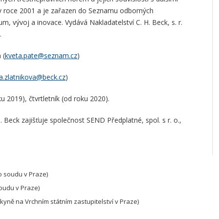
n v roce 2001 a je zařazen do Seznamu odborných
 vývoj a inovace. Vydává Nakladatelství C. H. Beck, s. r.
.
 (
kveta.pate@seznam.cz
)
a.zlatnikova@beck.cz
)
ku 2019), čtvrtletník (od roku 2020).
 Beck zajišťuje společnost SEND Předplatné, spol. s r. o.,
ho soudu v Praze)
soudu v Praze)
kyně na Vrchním státním zastupitelství v Praze)