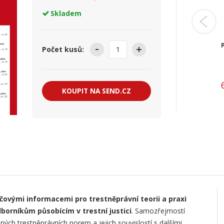
Skladem
Obchodněprávní revue
Počet kusů:
5 990,00 Kč
KOUPIT NA SEND.CZ
íčovými informacemi pro trestněprávní teorii a praxi
orníkům působícím v trestní justici
. Samozřejmostí
ých trestněprávních norem a jejich souvislostí s dalšími