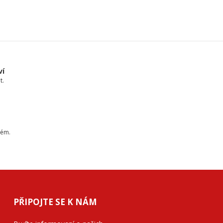
ví
t.
tém.
PŘIPOJTE SE K NÁM