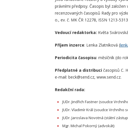
právními předpisy. Časopis byl založe
recenzovaných časopisů Rady pro výzkum,
o., ev. č. MK ČR 12278, ISSN 1213-5313
Vedoucí redaktorka:
Květa Svárovská
Příjem inzerce
: Lenka Zlatníková (
lenk
Periodicita časopisu
: měsíčník (do ro
Předplatné a distribuci
časopisů C. H.
e-mail: beck@send.cz, www.send.cz.
Redakční rada:
JUDr. Jindřich Fastner (soudce Vrchní
JUDr. Vladimír Král (soudce Vrchního 
JUDr. Jaroslava Novotná (státní zástup
Mgr. Michal Pokorný (advokát)