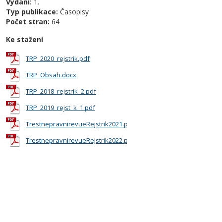
Vydání:
1.
Typ publikace:
Časopisy
Počet stran:
64
Ke stažení
TRP_2020_rejstrik.pdf
TRP_Obsah.docx
TRP_2018_rejstrik_2.pdf
TRP_2019_rejst_k_1.pdf
TrestnepravnirevueRejstrik2021.pdf
TrestnepravnirevueRejstrik2022.pdf