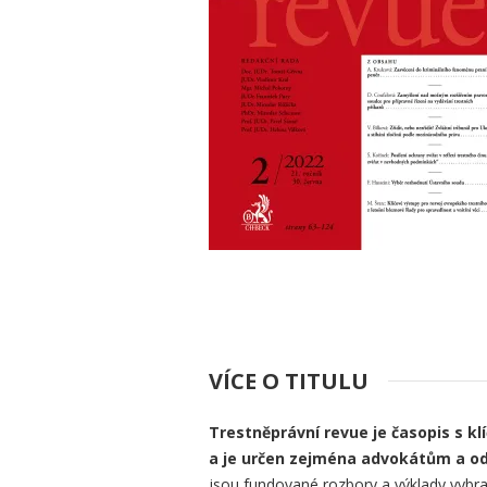
VÍCE O TITULU
Trestněprávní revue je časopis s kl
a je určen zejména advokátům a odb
jsou fundované rozbory a výklady vybran