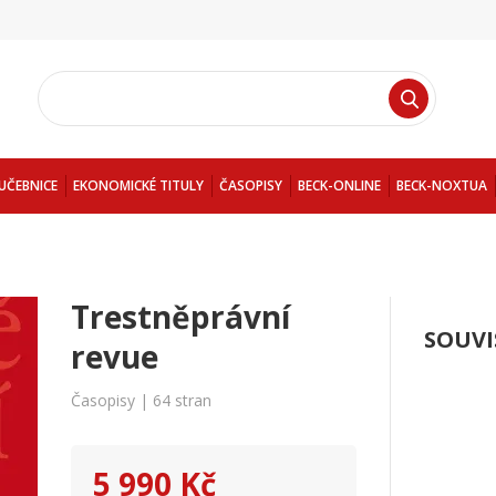
UČEBNICE
EKONOMICKÉ TITULY
ČASOPISY
BECK-ONLINE
BECK-NOXTUA
Trestněprávní
SOUVI
revue
Časopisy | 64 stran
5 990 Kč