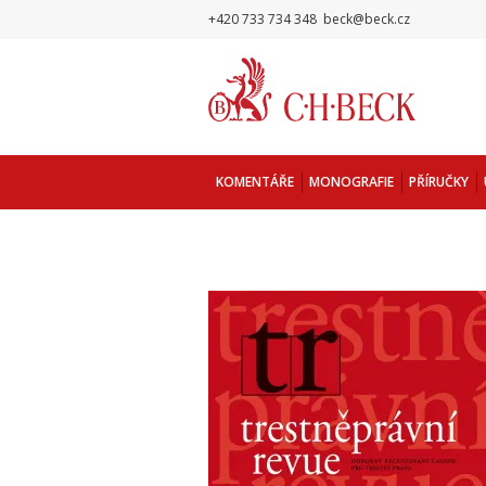
+420 733 734 348
beck@beck.cz
KOMENTÁŘE
MONOGRAFIE
PŘÍRUČKY