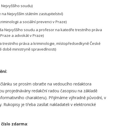
u Nejvyššího soudu)
e na Nejvyšším státním zastupitelství)
kriminologii a sociální prevenci v Praze)
eda Nejvyššího soudu a profesor na katedře trestního práva
v Praze a advokát v Praze)
ka trestního práva a kriminologie, místopředsedkyně České
é době ministryně spravedlnosti)
ění:
 článku se prosím obraťte na vedoucího redaktora
sou projednávány redakční radou časopisu na základě
nformativního charakteru). Přijímáme výhradně původní, v
 Rukopisy je třeba zasílat nakladateli v elektronické
číslo zdarma
: