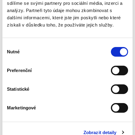
některé významné veřejnoprávní...
sdílíme se svými partnery pro sociální média, inzerci a
analýzy. Partneři tyto údaje mohou zkombinovat s
dalšími informacemi, které jste jim poskytli nebo které
Základy
získali v důsledku toho, že používáte jejich služby.
mezinárodního
práva veřejného. 2.
vydání
Výběr
2. VYDÁNÍ
Nutné
souhlasu
Preferenční
Jan Ondřej
,
Josef Mrázek
,
Oto Kunz
690,00 Kč
Statistické
Tato skripta jsou uceleným kurzem
mezinárodního práva veřejného, jak je
Marketingové
vyučováno na právnických fakultách v České
republice. Druhé vydání této učební pomůcky
reaguje na vývoj v oblasti...
Zobrazit detaily