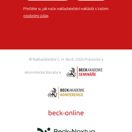
Přečtěte si, jak naše nakladatelství nakládá s Vašimi
osobními údaji
.
© Nakladatelství C. H. Beck,
2026 Právnická a
ekonomická literatura