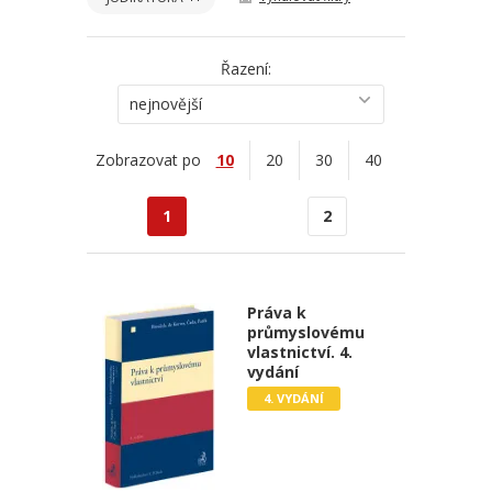
Řazení:
nejnovější
Zobrazovat po
10
20
30
40
1
2
Práva k
průmyslovému
vlastnictví. 4.
vydání
4. VYDÁNÍ