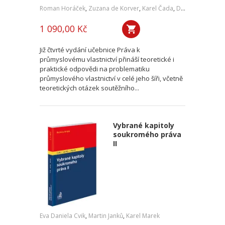
Roman Horáček
,
Zuzana de Korver
,
Karel Čada
,
Daniel Patěk
1 090,00 Kč
Již čtvrté vydání učebnice Práva k
průmyslovému vlastnictví přináší teoretické i
praktické odpovědi na problematiku
průmyslového vlastnictví v celé jeho šíři, včetně
teoretických otázek soutěžního...
Vybrané kapitoly
soukromého práva
II
Eva Daniela Cvik
,
Martin Janků
,
Karel Marek