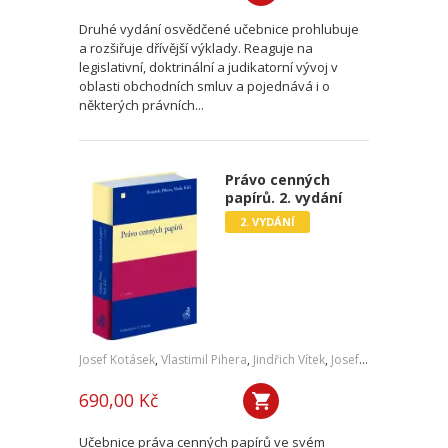
Druhé vydání osvědčené učebnice prohlubuje
a rozšiřuje dřívější výklady. Reaguje na
legislativní, doktrinální a judikatorní vývoj v
oblasti obchodních smluv a pojednává i o
některých právních...
Právo cenných
papírů. 2. vydání
2. VYDÁNÍ
Josef Kotásek
,
Vlastimil Pihera
,
Jindřich Vítek
,
Josef Kříž
690,00 Kč
Učebnice práva cenných papírů ve svém