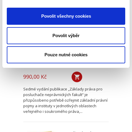
Základy práva pro
Povolit všechny cookies
posluchače
neprávnických
fakult. 7. vydání
7. VYDÁNÍ
Povolit výběr
Pouze nutné cookies
Martin Janků
,
a kol.
990,00 Kč
Sedmé vydání publikace „Základy práva pro
posluchače neprávnických fakult“ je
přizpůsobeno potřebě ozřejmit základní právní
pojmy a instituty v jednotlivých oblastech
veřejného i soukromého práva,...