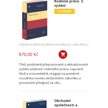
Rodinné právo. 3.
vydání
3. VYDÁNÍ
Zdeňka Králíčková
,
Milana Hrušáková
,
Lenka Westphalová
,
a kol.
870,00 Kč
Třetí, podstatně přepracované a aktualizované
vydání učebnice rodinného práva, napsané
čtivě a srozumitelně, reaguje na poměrně
rozsáhlou novelu občanského zákoníku a
procesních předpisů ve věci...
Obchodní
společnosti a