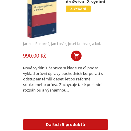
družstva. 2. vydání
2. VYDÁNÍ
Jarmila Pokorná
,
Jan Lasák
,
Josef Kotásek
,
a kol.
990,00 Kč
Nové vydání učebnice si klade za cíl podat
výklad právní úpravy obchodních korporací s
odstupem téměř deseti let po reformě
soukromého práva. Zachycuje také poslední
rozsáhlou a významnou...
Dalších 5 produktů