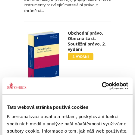
instrumenty rozvíjející materiální právo, tj.
chráněná...
Obchodní právo.
Obecná část.
Soutěžní právo. 2.
vydání
2. VYDÁNÍ
Josef Bejček
,
Josef Kotásek
,
Dana Ondrejová
,
a kol.
990,00 Kč
Tato webová stránka používá cookies
Druhé vydání učebnice „Obchodní právo.
K personalizaci obsahu a reklam, poskytování funkcí
Obecná část. Soutěžní právo“ pokračuje v
pragmatickém a nedogmatickém pojetí
sociálních médií a analýze naší návštěvnosti využíváme
obchodního práva. Do výkladu jsou zahrnuty i
soubory cookie. Informace o tom, jak náš web používáte,