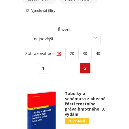
Vynulovat filtry
Řazení:
nejnovější
Zobrazovat po
10
20
30
40
1
2
Tabulky a
schémata z obecné
části trestního
práva hmotného. 3.
vydání
3. VYDÁNÍ