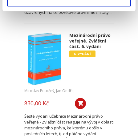
obsahuje výběr nejvýznamnějších
mnohostranných mezinárodních smluv
uzavřených na celosvětové úrovni mezi státy....
Mezinárodní právo
veřejné. Zvláštní
část. 6. vydání
6. VYDÁNÍ
Miroslav Potočný
,
Jan Ondřej
830,00 Kč
Šesté vydání učebnice Mezinárodní právo
veřejné - Zvláštní část reaguje na vývoj v oblasti
mezinárodního práva, ke kterému došlo v
posledních letech, tj. od pátého vydání