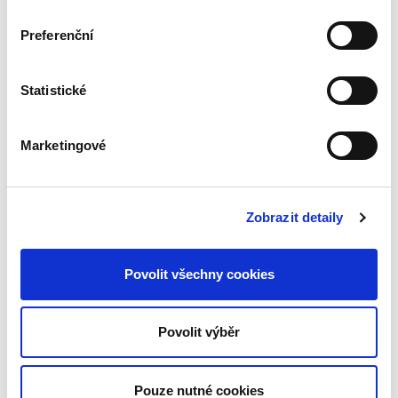
pedagogů přinášející přehledné podání a
vysvětlení základních otázek soukromého
Preferenční
práva je určená především studujícím
neprávnických fakult. Skripta jsou...
Statistické
Obecné
Marketingové
mezinárodní právo
v dokumentech. 4.,
doplněné vydání
4. VYDÁNÍ
Zobrazit detaily
Povolit všechny cookies
Jan Ondřej
,
Miroslav Potočný
690,00 Kč
Povolit výběr
Čtvrté, doplněné vydání obecných dokumentů
ke studiu mezinárodního práva veřejného
Pouze nutné cookies