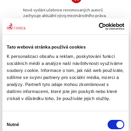
Nové vydání učebnice renomovaných autorů
zachycuje aktuální vývoj mezinárodního práva.
V tomto právním oboru došlo jak k dalšímu
pozitivnímu vývoji, včetně jeho kodifikace a
progresivního rozvoje v...
Tato webová stránka používá cookies
Vybrané kapitoly
K personalizaci obsahu a reklam, poskytování funkcí
soukromého práva
sociálních médií a analýze naší návštěvnosti využíváme
soubory cookie. Informace o tom, jak náš web používáte,
sdílíme se svými partnery pro sociální média, inzerci a
analýzy. Partneři tyto údaje mohou zkombinovat s
dalšími informacemi, které jste jim poskytli nebo které
získali v důsledku toho, že používáte jejich služby.
Martin Janků
,
Karel Marek
390,00 Kč
Výběr
Nutné
souhlasu
Předkládaná publikace dvou vysokoškolských