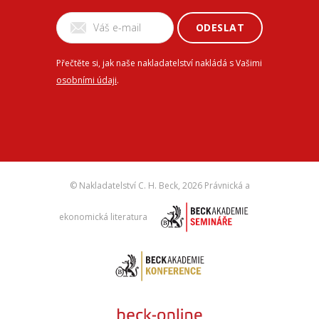
ODESLAT
Přečtěte si, jak naše nakladatelství nakládá s Vašimi
osobními údaji
.
© Nakladatelství C. H. Beck,
2026 Právnická a
ekonomická literatura