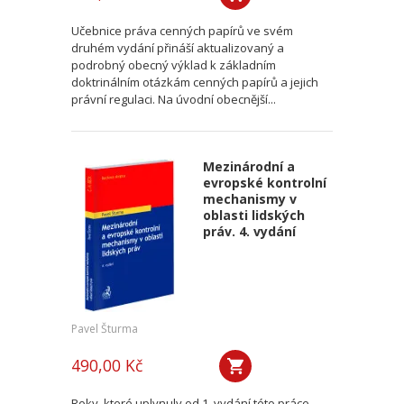
Učebnice práva cenných papírů ve svém
druhém vydání přináší aktualizovaný a
podrobný obecný výklad k základním
doktrinálním otázkám cenných papírů a jejich
právní regulaci. Na úvodní obecnější...
Mezinárodní a
evropské kontrolní
mechanismy v
oblasti lidských
práv. 4. vydání
Pavel Šturma
490,00 Kč
Roky, které uplynuly od 1. vydání této práce,