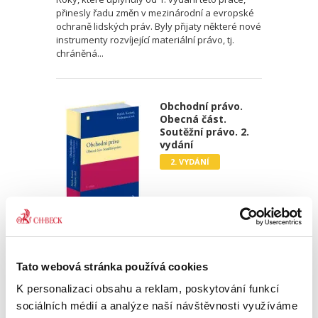
přinesly řadu změn v mezinárodní a evropské
ochraně lidských práv. Byly přijaty některé nové
instrumenty rozvíjející materiální právo, tj.
chráněná...
Obchodní právo.
Obecná část.
Soutěžní právo. 2.
vydání
2. VYDÁNÍ
Josef Bejček
,
Josef Kotásek
,
Dana Ondrejová
,
a kol.
990,00 Kč
Tato webová stránka používá cookies
K personalizaci obsahu a reklam, poskytování funkcí
Druhé vydání učebnice „Obchodní právo.
sociálních médií a analýze naší návštěvnosti využíváme
Obecná část. Soutěžní právo“ pokračuje v