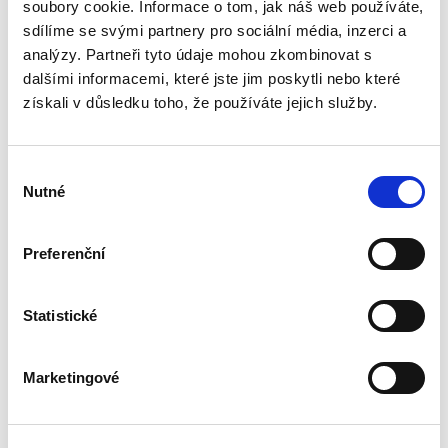
pragmatickém a nedogmatickém pojetí
soubory cookie. Informace o tom, jak náš web používáte,
obchodního práva. Do výkladu jsou zahrnuty i
sdílíme se svými partnery pro sociální média, inzerci a
některé významné veřejnoprávní...
analýzy. Partneři tyto údaje mohou zkombinovat s
dalšími informacemi, které jste jim poskytli nebo které
získali v důsledku toho, že používáte jejich služby.
Základy
mezinárodního
práva veřejného. 2.
vydání
Výběr
Nutné
2. VYDÁNÍ
souhlasu
Preferenční
Jan Ondřej
,
Josef Mrázek
,
Oto Kunz
Statistické
690,00 Kč
Tato skripta jsou uceleným kurzem
Marketingové
mezinárodního práva veřejného, jak je
vyučováno na právnických fakultách v České
republice. Druhé vydání této učební pomůcky