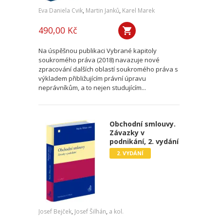
Eva Daniela Cvik
,
Martin Janků
,
Karel Marek
490,00 Kč
Na úspěšnou publikaci Vybrané kapitoly
soukromého práva (2018) navazuje nové
zpracování dalších oblastí soukromého práva s
výkladem přibližujícím právní úpravu
neprávníkům, a to nejen studujícím...
Obchodní smlouvy.
Závazky v
podnikání, 2. vydání
2. VYDÁNÍ
Josef Bejček
,
Josef Šilhán
,
a kol.