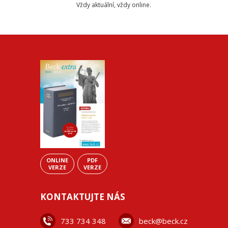
Vždy aktuální, vždy online.
ONLINE
PDF
VERZE
VERZE
KONTAKTUJTE NÁS
733 734 348
beck@beck.cz