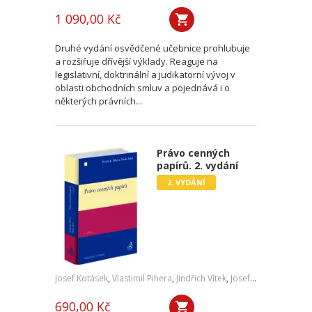
1 090,00 Kč
Druhé vydání osvědčené učebnice prohlubuje
a rozšiřuje dřívější výklady. Reaguje na
legislativní, doktrinální a judikatorní vývoj v
oblasti obchodních smluv a pojednává i o
některých právních...
Právo cenných
papírů. 2. vydání
2. VYDÁNÍ
Josef Kotásek
,
Vlastimil Pihera
,
Jindřich Vítek
,
Josef Kříž
690,00 Kč