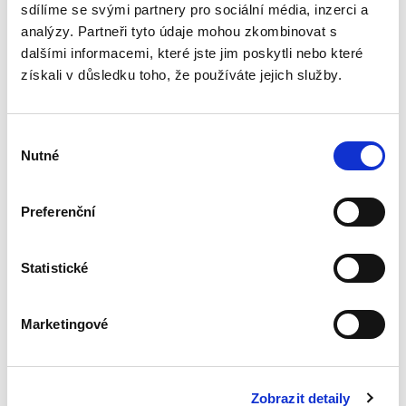
některé významné veřejnoprávní...
sdílíme se svými partnery pro sociální média, inzerci a
analýzy. Partneři tyto údaje mohou zkombinovat s
dalšími informacemi, které jste jim poskytli nebo které
Základy
získali v důsledku toho, že používáte jejich služby.
mezinárodního
práva veřejného. 2.
vydání
Výběr
2. VYDÁNÍ
Nutné
souhlasu
Preferenční
Jan Ondřej
,
Josef Mrázek
,
Oto Kunz
690,00 Kč
Statistické
Tato skripta jsou uceleným kurzem
mezinárodního práva veřejného, jak je
Marketingové
vyučováno na právnických fakultách v České
republice. Druhé vydání této učební pomůcky
reaguje na vývoj v oblasti...
Zobrazit detaily