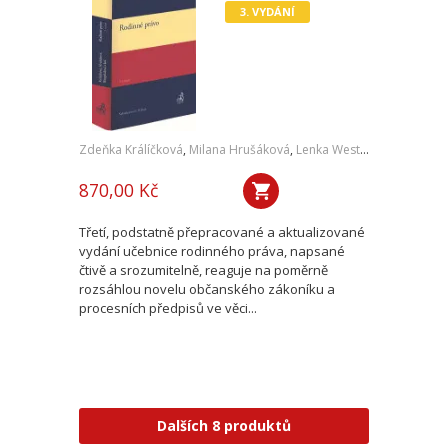
3. VYDÁNÍ
Zdeňka Králíčková
,
Milana Hrušáková
,
Lenka Westphalová
,
a kol.
870,00 Kč
Třetí, podstatně přepracované a aktualizované
vydání učebnice rodinného práva, napsané
čtivě a srozumitelně, reaguje na poměrně
rozsáhlou novelu občanského zákoníku a
procesních předpisů ve věci...
Dalších 8 produktů