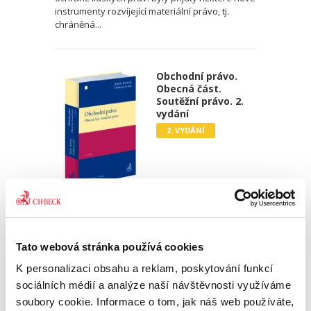
instrumenty rozvíjející materiální právo, tj.
chráněná...
Obchodní právo.
Obecná část.
Soutěžní právo. 2.
vydání
2. VYDÁNÍ
Josef Bejček
,
Josef Kotásek
,
Dana Ondrejová
,
a kol.
990,00 Kč
Tato webová stránka používá cookies
Druhé vydání učebnice „Obchodní právo.
K personalizaci obsahu a reklam, poskytování funkcí
Obecná část. Soutěžní právo“ pokračuje v
pragmatickém a nedogmatickém pojetí
sociálních médií a analýze naší návštěvnosti využíváme
obchodního práva. Do výkladu jsou zahrnuty i
soubory cookie. Informace o tom, jak náš web používáte,