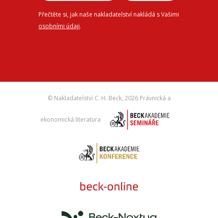
Přečtěte si, jak naše nakladatelství nakládá s Vašimi
osobními údaji
.
© Nakladatelství C. H. Beck,
2026 Právnická a
ekonomická literatura