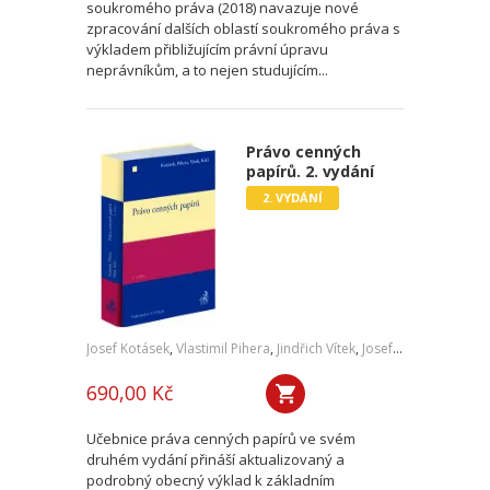
soukromého práva (2018) navazuje nové
zpracování dalších oblastí soukromého práva s
výkladem přibližujícím právní úpravu
neprávníkům, a to nejen studujícím...
Právo cenných
papírů. 2. vydání
2. VYDÁNÍ
Josef Kotásek
,
Vlastimil Pihera
,
Jindřich Vítek
,
Josef Kříž
690,00 Kč
Učebnice práva cenných papírů ve svém
druhém vydání přináší aktualizovaný a
podrobný obecný výklad k základním