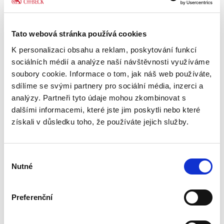
Základy práva pro
posluchače
Tato webová stránka používá cookies
neprávnických
fakult. 7. vydání
K personalizaci obsahu a reklam, poskytování funkcí
7. VYDÁNÍ
sociálních médií a analýze naší návštěvnosti využíváme
soubory cookie. Informace o tom, jak náš web používáte,
sdílíme se svými partnery pro sociální média, inzerci a
analýzy. Partneři tyto údaje mohou zkombinovat s
Martin Janků
,
a kol.
dalšími informacemi, které jste jim poskytli nebo které
získali v důsledku toho, že používáte jejich služby.
990,00 Kč
Sedmé vydání publikace „Základy práva pro
Výběr
posluchače neprávnických fakult“ je
Nutné
přizpůsobeno potřebě ozřejmit základní právní
souhlasu
pojmy a instituty v jednotlivých oblastech
veřejného i soukromého práva,...
Preferenční
Rodinné právo. 3.