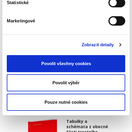
Statistické
vydání
3. VYDÁNÍ
Marketingové
Zobrazit detaily
Zdeňka Králíčková
,
Milana Hrušáková
,
Lenka Westphalová
,
a kol.
Povolit všechny cookies
870,00 Kč
Třetí, podstatně přepracované a aktualizované
vydání učebnice rodinného práva, napsané
Povolit výběr
čtivě a srozumitelně, reaguje na poměrně
rozsáhlou novelu občanského zákoníku a
procesních předpisů ve věci...
Pouze nutné cookies
Tabulky a
schémata z obecné
části trestního