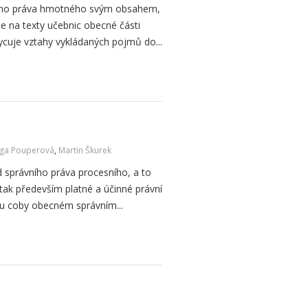
ního práva hmotného svým obsahem,
e na texty učebnic obecné části
cuje vztahy vykládaných pojmů do...
ga Pouperová
,
Martin Škurek
d správního práva procesního, a to
 tak především platné a účinné právní
u coby obecném správním...