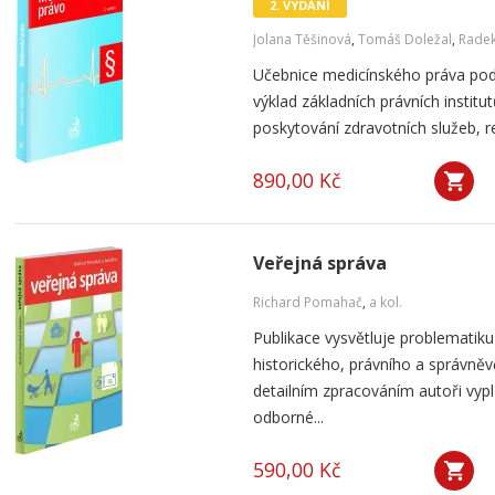
2. VYDÁNÍ
Jolana Těšinová
,
Tomáš Doležal
,
Radek
Učebnice medicínského práva podá
výklad základních právních institu
poskytování zdravotních služeb, re
890,00 Kč
Veřejná správa
Richard Pomahač
,
a kol.
Publikace vysvětluje problematiku
historického, právního a správně
detailním zpracováním autoři vyp
odborné...
590,00 Kč