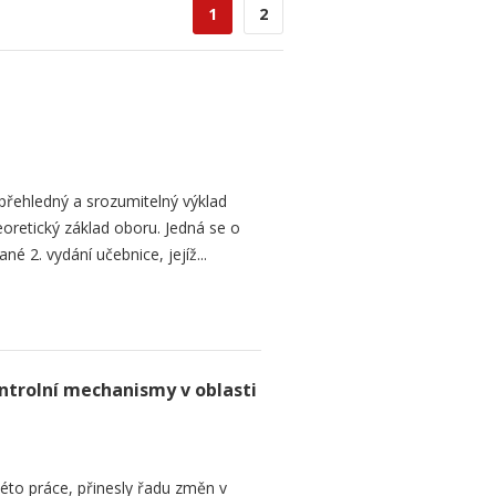
1
2
přehledný a srozumitelný výklad
oretický základ oboru. Jedná se o
né 2. vydání učebnice, jejíž...
ntrolní mechanismy v oblasti
této práce, přinesly řadu změn v