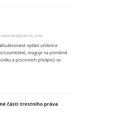
Lenka Westphalová
,
a kol.
aktualizované vydání učebnice
 srozumitelně, reaguje na poměrně
oníku a procesních předpisů ve
é části trestního práva