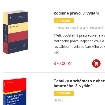
Rodinné právo. 3. vydání
3. VYDÁNÍ
Zdeňka Králíčková
,
Milana Hrušáková
,
Třetí, podstatně přepracované a 
rodinného práva, napsané čtivě a
rozsáhlou novelu občanského zák
věci...
870,00 Kč
Tabulky a schémata z obecn
hmotného. 3. vydání
3. VYDÁNÍ
Jiří Říha