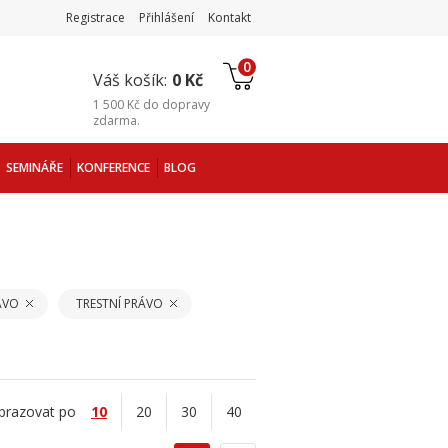
Registrace
Přihlášení
Kontakt
0
Váš košík:
0 Kč
1 500 Kč
do
dopravy
zdarma
.
SEMINÁŘE
KONFERENCE
BLOG
ÁVO
TRESTNÍ PRÁVO
brazovat po
10
20
30
40