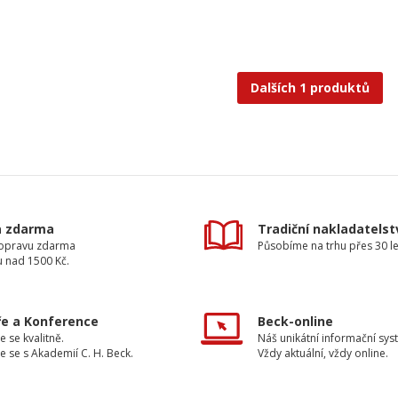
Dalších 1 produktů
a zdarma
Tradiční nakladatelst
dopravu zdarma
Působíme na trhu přes 30 le
u nad 1500 Kč.
e a Konference
Beck-online
e se kvalitně.
Náš unikátní informační sys
e se s Akademií C. H. Beck.
Vždy aktuální, vždy online.