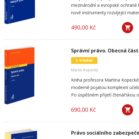
mezinárodní a evropské ochraně li
nové instrumenty rozvíjející materi
490,00 Kč
Správní právo. Obecná část.
3. VYDÁNÍ
Martin Kopecký
Kniha profesora Martina Kopeckéh
moderně pojatou komplexní učebni
Po úspěšném přijetí čtenářskou obc
690,00 Kč
Právo sociálního zabezpeč