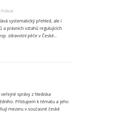
 Policar
vá systematický přehled, ale i
tů a právních vztahů regulujících
sp. zdravotní péče v České...
 veřejné správy z hlediska
vědního. Přístupem k tématu a jeho
lňují mezeru v současné české