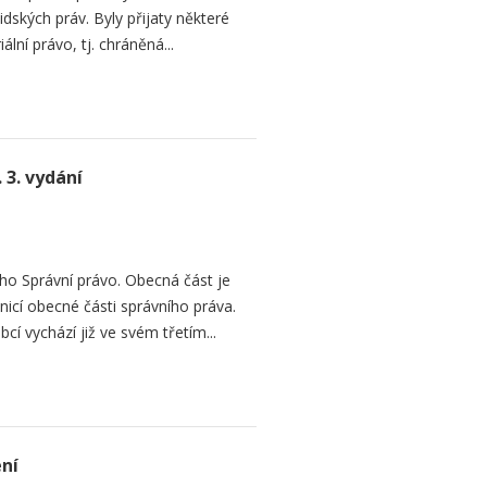
dských práv. Byly přijaty některé
ální právo, tj. chráněná...
 3. vydání
o Správní právo. Obecná část je
cí obecné části správního práva.
í vychází již ve svém třetím...
ení