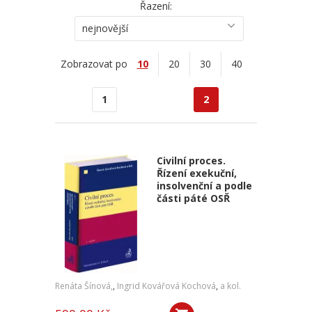
Řazení:
nejnovější
Zobrazovat po
10
20
30
40
1
2
Civilní proces.
Řízení exekuční,
insolvenční a podle
části páté OSŘ
Renáta Šínová,
,
Ingrid Kovářová Kochová
,
a kol.