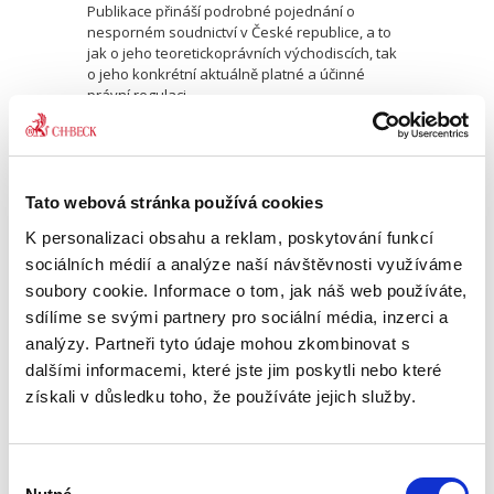
Publikace přináší podrobné pojednání o
nesporném soudnictví v České republice, a to
jak o jeho teoretickoprávních východiscích, tak
o jeho konkrétní aktuálně platné a účinné
právní regulaci....
Mezinárodní právo
veřejné. Zvláštní
Tato webová stránka používá cookies
část. 6. vydání
K personalizaci obsahu a reklam, poskytování funkcí
6. VYDÁNÍ
sociálních médií a analýze naší návštěvnosti využíváme
soubory cookie. Informace o tom, jak náš web používáte,
sdílíme se svými partnery pro sociální média, inzerci a
analýzy. Partneři tyto údaje mohou zkombinovat s
dalšími informacemi, které jste jim poskytli nebo které
Miroslav Potočný
,
Jan Ondřej
získali v důsledku toho, že používáte jejich služby.
830,00 Kč
Šesté vydání učebnice Mezinárodní právo
Výběr
veřejné - Zvláštní část reaguje na vývoj v oblasti