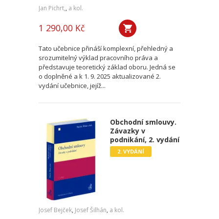
Jan Pichrt,
,
a kol.
1 290,00 Kč
Tato učebnice přináší komplexní, přehledný a
srozumitelný výklad pracovního práva a
představuje teoretický základ oboru. Jedná se
o doplněné a k 1. 9. 2025 aktualizované 2.
vydání učebnice, jejíž...
Obchodní smlouvy.
Závazky v
podnikání, 2. vydání
2. VYDÁNÍ
Josef Bejček
,
Josef Šilhán
,
a kol.