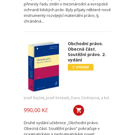
přinesly řadu změn v mezinárodní a evropské
ochraně lidských práv. Byly přijaty některé nové
instrumenty rozvíjející materiální právo, tj.
chráněná...
Obchodní právo.
Obecná část.
Soutěžní právo. 2.
vydání
2. VYDÁNÍ
Josef Bejček
,
Josef Kotásek
,
Dana Ondrejová
,
a kol.
990,00 Kč
Druhé vydání učebnice „Obchodní právo.
Obecná část. Soutěžní právo“ pokračuje v
pragmatickém a nedogmatickém pojetí