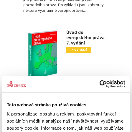
obchodního práva. Do výkladu jsou zahrnuty i
některé významné veřejnoprávní...
Úvod do
evropského práva.
7. vydání
7. VYDÁNÍ
Pavel Svoboda
850,00 Kč
Tato webová stránka používá cookies
Tato publikace má čtenáři posloužit jako první
K personalizaci obsahu a reklam, poskytování funkcí
elementární souhrnná informace o právu
Evropské unie. Jejím cílem je na relativně malém
sociálních médií a analýze naší návštěvnosti využíváme
prostoru nastínit základní prvky a principy
soubory cookie. Informace o tom, jak náš web používáte,