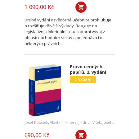
1 090,00 Kč
Druhé vydání osvědčené učebnice prohlubuje
a rozšiřuje dřívější výklady. Reaguje na
legislativní, doktrinální a judikatorní vývoj v
oblasti obchodních smluv a pojednává i o
některých právních...
Právo cenných
papírů. 2. vydání
2. VYDÁNÍ
Josef Kotásek
,
Vlastimil Pihera
,
Jindřich Vítek
,
Josef Kříž
690,00 Kč