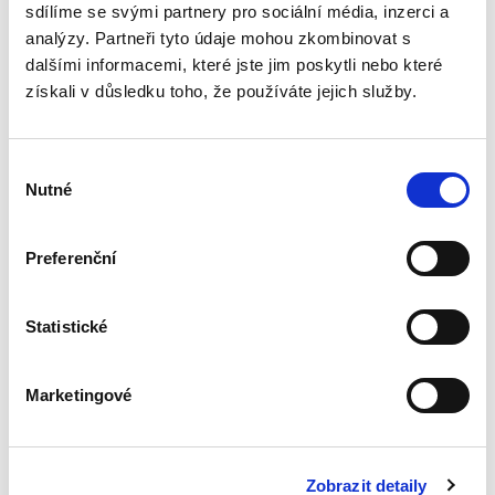
fungování tohoto...
sdílíme se svými partnery pro sociální média, inzerci a
analýzy. Partneři tyto údaje mohou zkombinovat s
dalšími informacemi, které jste jim poskytli nebo které
Základy
získali v důsledku toho, že používáte jejich služby.
mezinárodního
práva veřejného. 2.
vydání
Výběr
2. VYDÁNÍ
Nutné
souhlasu
Preferenční
Jan Ondřej
,
Josef Mrázek
,
Oto Kunz
690,00 Kč
Statistické
Tato skripta jsou uceleným kurzem
mezinárodního práva veřejného, jak je
Marketingové
vyučováno na právnických fakultách v České
republice. Druhé vydání této učební pomůcky
reaguje na vývoj v oblasti...
Zobrazit detaily