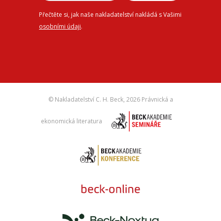
Přečtěte si, jak naše nakladatelství nakládá s Vašimi
osobními údaji
.
© Nakladatelství C. H. Beck,
2026 Právnická a
ekonomická literatura