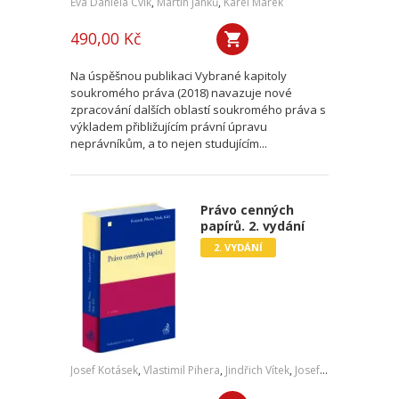
Eva Daniela Cvik
,
Martin Janků
,
Karel Marek
490,00 Kč
Na úspěšnou publikaci Vybrané kapitoly
soukromého práva (2018) navazuje nové
zpracování dalších oblastí soukromého práva s
výkladem přibližujícím právní úpravu
neprávníkům, a to nejen studujícím...
Právo cenných
papírů. 2. vydání
2. VYDÁNÍ
Josef Kotásek
,
Vlastimil Pihera
,
Jindřich Vítek
,
Josef Kříž