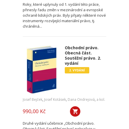
Roky, které uplynuly od 1. vydání této práce,
přinesly řadu změn v mezinárodní a evropské
ochraně lidských práv. Byly přijaty některé nové
instrumenty rozvíjející materiální právo, tj.
chráněná...
Obchodní právo.
Obecná část.
Soutěžní právo. 2.
vydání
2. VYDÁNÍ
Josef Bejček
,
Josef Kotásek
,
Dana Ondrejová
,
a kol.
990,00 Kč
Druhé vydání učebnice „Obchodní právo.
Obecná část. Soutěžní právo“ pokračuje v