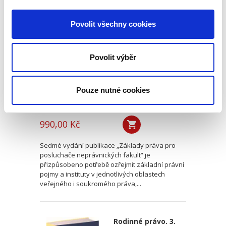
Základy práva pro
posluchače
Povolit všechny cookies
neprávnických
fakult. 7. vydání
7. VYDÁNÍ
Povolit výběr
Pouze nutné cookies
Martin Janků
,
a kol.
990,00 Kč
Sedmé vydání publikace „Základy práva pro
posluchače neprávnických fakult“ je
přizpůsobeno potřebě ozřejmit základní právní
pojmy a instituty v jednotlivých oblastech
veřejného i soukromého práva,...
Rodinné právo. 3.