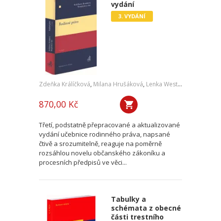
vydání
3. VYDÁNÍ
Zdeňka Králíčková
,
Milana Hrušáková
,
Lenka Westphalová
,
a kol.
870,00 Kč
Třetí, podstatně přepracované a aktualizované
vydání učebnice rodinného práva, napsané
čtivě a srozumitelně, reaguje na poměrně
rozsáhlou novelu občanského zákoníku a
procesních předpisů ve věci...
Tabulky a
schémata z obecné
části trestního