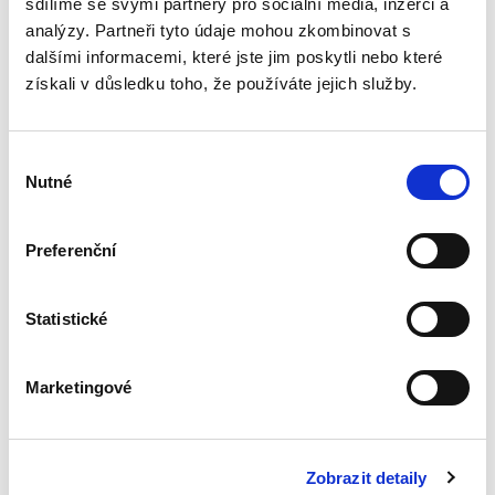
sdílíme se svými partnery pro sociální média, inzerci a
analýzy. Partneři tyto údaje mohou zkombinovat s
dalšími informacemi, které jste jim poskytli nebo které
Úvod do práva
získali v důsledku toho, že používáte jejich služby.
bezdůvodného
obohacení
Výběr
Nutné
souhlasu
Preferenční
Luboš Brim
350,00 Kč
Statistické
Publikace poskytuje ucelený přehled úpravy
institutu bezdůvodného obohacení v
Marketingové
občanském zákoníku. Výklad navazuje na
aktuální tuzemskou literaturu a judikaturu
Nejvyššího soudu a Ústavního soudu,...
Zobrazit detaily