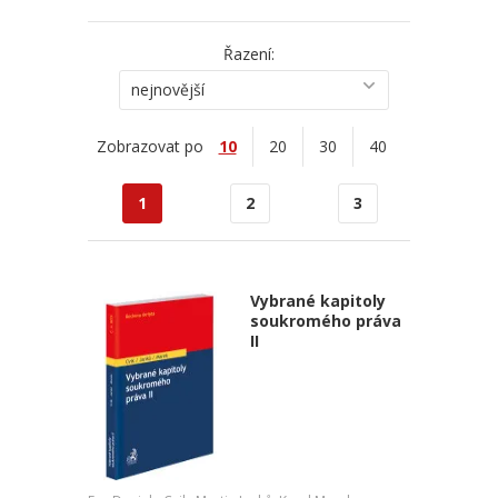
Řazení:
nejnovější
Zobrazovat po
10
20
30
40
1
2
3
Vybrané kapitoly
soukromého práva
II