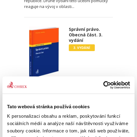
republice. Druhé vydání této učební pomůcky
reaguje na vývoj v oblasti...
Správní právo.
Obecná část. 3.
vydání
3. VYDÁNÍ
Martin Kopecký
690,00 Kč
Tato webová stránka používá cookies
Kniha profesora Martina Kopeckého Správní
právo. Obecná část je moderně pojatou
K personalizaci obsahu a reklam, poskytování funkcí
komplexní učebnicí obecné části správního
sociálních médií a analýze naší návštěvnosti využíváme
práva. Po úspěšném přijetí čtenářskou obcí
soubory cookie. Informace o tom, jak náš web používáte,
vychází již ve svém třetím...