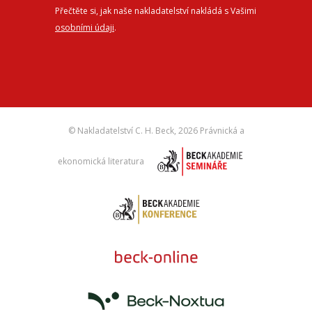
Přečtěte si, jak naše nakladatelství nakládá s Vašimi
osobními údaji
.
© Nakladatelství C. H. Beck,
2026 Právnická a
ekonomická literatura