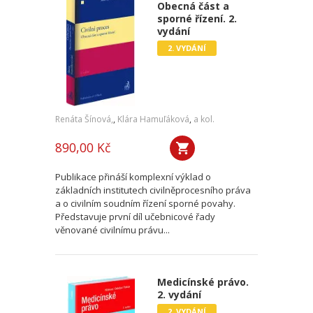
Obecná část a
sporné řízení. 2.
vydání
2. VYDÁNÍ
Renáta Šínová,
,
Klára Hamuľáková
,
a kol.
890,00 Kč
Publikace přináší komplexní výklad o
základních institutech civilněprocesního práva
a o civilním soudním řízení sporné povahy.
Představuje první díl učebnicové řady
věnované civilnímu právu...
Medicínské právo.
2. vydání
2. VYDÁNÍ