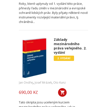
Roky, které uplynuly od 1. vydání této práce,
přinesly řadu změn v mezinárodní a evropské
ochraně lidských práv. Byly přijaty některé nové
instrumenty rozvíjející materiální právo, tj.
chráněná...
Základy
mezinárodního
práva veřejného. 2.
vydání
2. VYDÁNÍ
Jan Ondřej
,
Josef Mrázek
,
Oto Kunz
690,00 Kč
Tato skripta jsou uceleným kurzem
mezinárodního práva veřejného, jak je