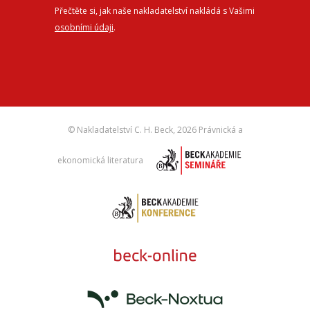
Přečtěte si, jak naše nakladatelství nakládá s Vašimi
osobními údaji
.
© Nakladatelství C. H. Beck,
2026 Právnická a
ekonomická literatura