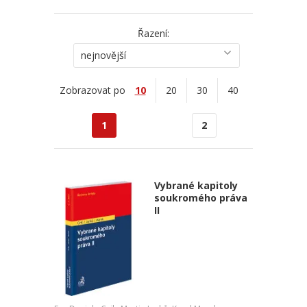
Řazení:
nejnovější
Zobrazovat po
10
20
30
40
1
2
Vybrané kapitoly
soukromého práva
II