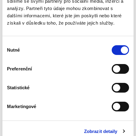
sdílíme se svými partnery pro sociální média, inzerci a
analýzy. Partneři tyto údaje mohou zkombinovat s
dalšími informacemi, které jste jim poskytli nebo které
Tabulky a
získali v důsledku toho, že používáte jejich služby.
schémata z obecné
části trestního
práva hmotného. 3.
vydání
Výběr
3. VYDÁNÍ
Nutné
souhlasu
Preferenční
Jiří Říha
450,00 Kč
Statistické
Učební pomůcka ke studiu trestního práva
hmotného svým obsahem, strukturou a
Marketingové
zpracováním navazuje na texty učebnic obecné
části trestního práva hmotného a zachycuje
vztahy vykládaných pojmů do...
Zobrazit detaily