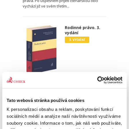
práva. Po úspěšném přijetí čtenářskou obcí
vychází již ve svém třetím...
Rodinné právo. 3.
vydání
3. VYDÁNÍ
Zdeňka Králíčková
,
Milana Hrušáková
,
Lenka Westphalová
,
a kol.
870,00 Kč
Tato webová stránka používá cookies
Třetí, podstatně přepracované a aktualizované
vydání učebnice rodinného práva, napsané
K personalizaci obsahu a reklam, poskytování funkcí
čtivě a srozumitelně, reaguje na poměrně
sociálních médií a analýze naší návštěvnosti využíváme
rozsáhlou novelu občanského zákoníku a
soubory cookie. Informace o tom, jak náš web používáte,
procesních předpisů ve věci...