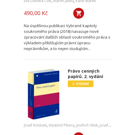
Eva Daniela Cvik
,
Martin Janků
,
Karel Marek
490,00 Kč
Na úspěšnou publikaci Vybrané kapitoly
soukromého práva (2018) navazuje nové
zpracování dalších oblastí soukromého práva s
výkladem přibližujícím právní úpravu
neprávníkům, a to nejen studujícím...
Právo cenných
papírů. 2. vydání
2. VYDÁNÍ
Josef Kotásek
,
Vlastimil Pihera
,
Jindřich Vítek
,
Josef Kříž