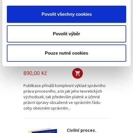
Správní právo
procesní
Povolit všechny cookies
Povolit výběr
Pouze nutné cookies
Kateřina Frumarová
,
Tomáš Grygar
,
Olga Pouperová
,
Martin Šku
890,00 Kč
Publikace přináší komplexní výklad správního
práva procesního, a to jak jeho teoretických
východisek, tak především platné a účinné
právní úpravy obsažené ve správním řádu
coby obecném správním...
Civilní proces.