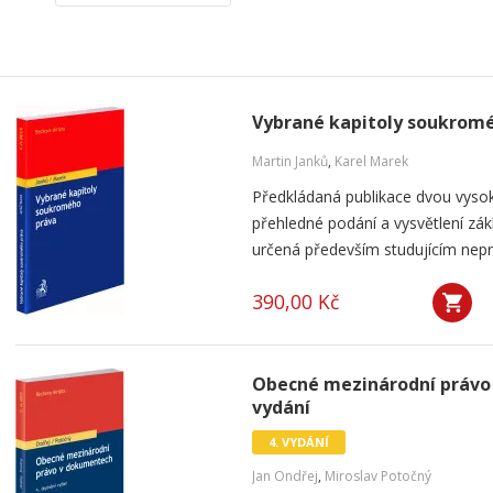
Vybrané kapitoly soukrom
Martin Janků
,
Karel Marek
Předkládaná publikace dvou vyso
přehledné podání a vysvětlení zá
určená především studujícím nepráv
390,00 Kč
Obecné mezinárodní právo 
vydání
4. VYDÁNÍ
Jan Ondřej
,
Miroslav Potočný