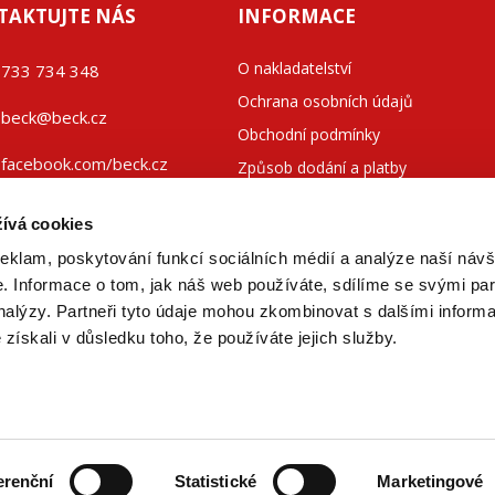
TAKTUJTE NÁS
INFORMACE
O nakladatelství
733 734 348
Ochrana osobních údajů
beck@beck.cz
Obchodní podmínky
facebook.com/beck.cz
Způsob dodání a platby
Kontakty
ívá cookies
reklam, poskytování funkcí sociálních médií a analýze naší návš
 Informace o tom, jak náš web používáte, sdílíme se svými par
analýzy. Partneři tyto údaje mohou zkombinovat s dalšími inform
é získali v důsledku toho, že používáte jejich služby.
ická a ekonomická literatura
erenční
Statistické
Marketingové