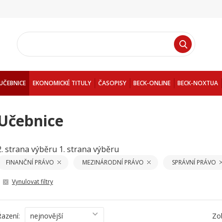
UČEBNICE
EKONOMICKÉ TITULY
ČASOPISY
BECK-ONLINE
BECK-NOXTUA
Učebnice
2. strana výběru
1. strana výběru
FINANČNÍ PRÁVO
MEZINÁRODNÍ PRÁVO
SPRÁVNÍ PRÁVO
Vynulovat filtry
Řazení:
nejnovější
Zo