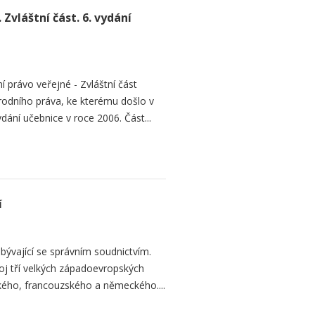
Zvláštní část. 6. vydání
 právo veřejné - Zvláštní část
rodního práva, ke kterému došlo v
ydání učebnice v roce 2006. Část...
í
bývající se správním soudnictvím.
voj tří velkých západoevropských
kého, francouzského a německého....