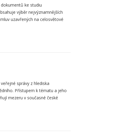
h dokumentů ke studiu
bsahuje výběr nejvýznamnějších
mluv uzavřených na celosvětové
 veřejné správy z hlediska
vědního. Přístupem k tématu a jeho
lňují mezeru v současné české