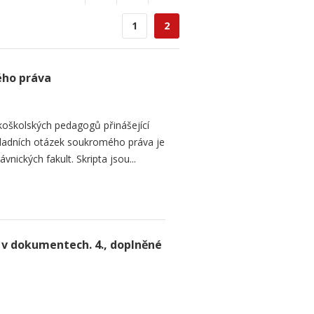
1
2
ého práva
koškolských pedagogů přinášející
kladních otázek soukromého práva je
nických fakult. Skripta jsou...
v dokumentech. 4., doplněné