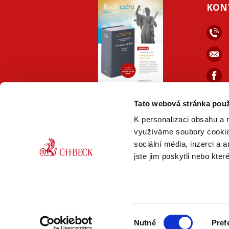
KON
ONLINE
PDF
Tato webová stránka použ
VERZE
VERZE
K personalizaci obsahu a 
využíváme soubory cookie.
sociální média, inzerci a 
jste jim poskytli nebo kter
© Nakladatelství C. H. Beck,
2026 Právn
Výběr
Nutné
Pref
souhlasu