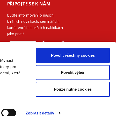
PŘIPOJTE SE K NÁM
Buďte informovaní o našich
knižních novinkách, seminářích,
konferencích a akčních nabídkách
jako první!
ODESLAT
Povolit všechny cookies
Přečtěte si, jak naše nakladatelství
těvnosti
nakládá s Vašimi
osobními údaji
.
tnery pro
Povolit výběr
acemi, které
Pouze nutné cookies
Zobrazit detaily