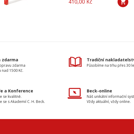
410,00 Kč
a zdarma
Tradiční nakladatelst
dopravu zdarma
Působíme na trhu přes 30 le
u nad 1500 Kč.
e a Konference
Beck-online
e se kvalitně.
Náš unikátní informační sys
e se s Akademií C. H. Beck.
Vždy aktuální, vždy online.