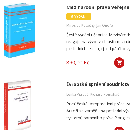
Mezinárodní právo veřejné. 
6. VYDÁNÍ
Miroslav Potočný
,
Jan Ondřej
Šesté vydání učebnice Mezinárodní
reaguje na vývoj v oblasti meziná
posledních letech, tj. od pátého v
830,00 Kč
Evropské správní soudnictv
Lenka Pítrová
,
Richard Pomahač
První česká komparativní práce za
Autoři se zaměřili na poslední vý
systémů správního práva ? anglic