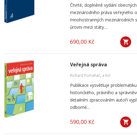
Čtvrté, doplněné vydání obecnýc
mezinárodního práva veřejného o
mnohostranných mezinárodních s
úrovni mezi státy....
690,00 Kč
Veřejná správa
Richard Pomahač
,
a kol.
Publikace vysvětluje problematiku
historického, právního a správně
detailním zpracováním autoři vyp
odborné...
590,00 Kč