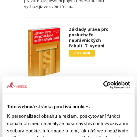
práva. Po úspěšném přijetí čtenářskou obcí
vychází již ve svém třetím...
Základy práva pro
posluchače
neprávnických
fakult. 7. vydání
7. VYDÁNÍ
Martin Janků
,
a kol.
990,00 Kč
Tato webová stránka používá cookies
Sedmé vydání publikace „Základy práva pro
posluchače neprávnických fakult“ je
K personalizaci obsahu a reklam, poskytování funkcí
přizpůsobeno potřebě ozřejmit základní právní
sociálních médií a analýze naší návštěvnosti využíváme
pojmy a instituty v jednotlivých oblastech
soubory cookie. Informace o tom, jak náš web používáte,
veřejného i soukromého práva,...