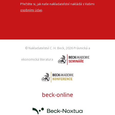
Přečtěte si, jak naše nakladatelství nakládá s Vašimi
osobními údaji
.
© Nakladatelství C. H. Beck,
2026 Právnická a
ekonomická literatura