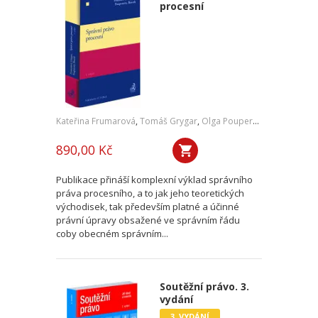
procesní
Kateřina Frumarová
,
Tomáš Grygar
,
Olga Pouperová
,
Martin Šku
890,00 Kč
Publikace přináší komplexní výklad správního
práva procesního, a to jak jeho teoretických
východisek, tak především platné a účinné
právní úpravy obsažené ve správním řádu
coby obecném správním...
Soutěžní právo. 3.
vydání
3. VYDÁNÍ