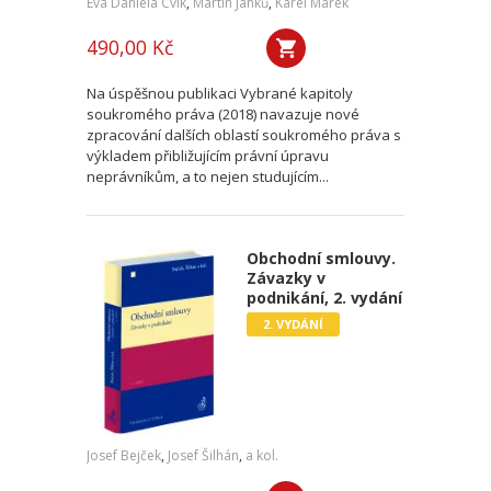
Eva Daniela Cvik
,
Martin Janků
,
Karel Marek
490,00 Kč
Na úspěšnou publikaci Vybrané kapitoly
soukromého práva (2018) navazuje nové
zpracování dalších oblastí soukromého práva s
výkladem přibližujícím právní úpravu
neprávníkům, a to nejen studujícím...
Obchodní smlouvy.
Závazky v
podnikání, 2. vydání
2. VYDÁNÍ
Josef Bejček
,
Josef Šilhán
,
a kol.