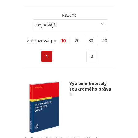
Řazení:
nejnovější
Zobrazovat po
10
20
30
40
1
2
Vybrané kapitoly
soukromého práva
II