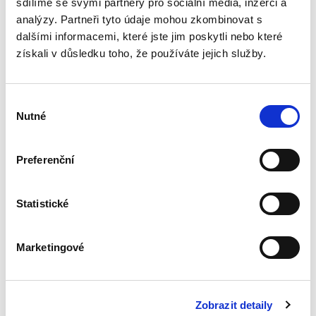
sdílíme se svými partnery pro sociální média, inzerci a
analýzy. Partneři tyto údaje mohou zkombinovat s
dalšími informacemi, které jste jim poskytli nebo které
Obchodní
získali v důsledku toho, že používáte jejich služby.
společnosti a
družstva. 2. vydání
2. VYDÁNÍ
Výběr
Nutné
souhlasu
Preferenční
Jarmila Pokorná
,
Jan Lasák
,
Josef Kotásek
,
a kol.
990,00 Kč
Statistické
Nové vydání učebnice si klade za cíl podat
výklad právní úpravy obchodních korporací s
Marketingové
odstupem téměř deseti let po reformě
soukromého práva. Zachycuje také poslední
rozsáhlou a významnou...
Zobrazit detaily