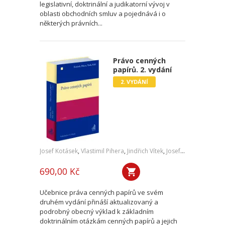
legislativní, doktrinální a judikatorní vývoj v
oblasti obchodních smluv a pojednává i o
některých právních...
Právo cenných
papírů. 2. vydání
2. VYDÁNÍ
Josef Kotásek
,
Vlastimil Pihera
,
Jindřich Vítek
,
Josef Kříž
690,00 Kč
Učebnice práva cenných papírů ve svém
druhém vydání přináší aktualizovaný a
podrobný obecný výklad k základním
doktrinálním otázkám cenných papírů a jejich