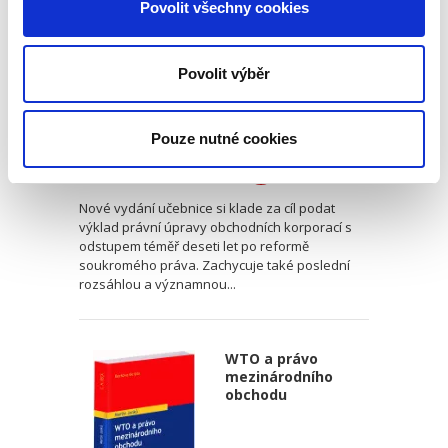
2. VYDÁNÍ
Povolit všechny cookies
Povolit výběr
Jarmila Pokorná
,
Jan Lasák
,
Josef Kotásek
,
a kol.
Pouze nutné cookies
990,00 Kč
Nové vydání učebnice si klade za cíl podat
výklad právní úpravy obchodních korporací s
odstupem téměř deseti let po reformě
soukromého práva. Zachycuje také poslední
rozsáhlou a významnou...
WTO a právo
mezinárodního
obchodu