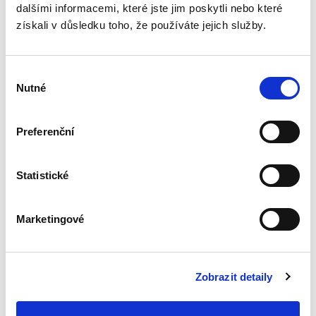
dalšími informacemi, které jste jim poskytli nebo které
3. VYDÁNÍ
získali v důsledku toho, že používáte jejich služby.
Výběr
Nutné
souhlasu
Zdeňka Králíčková
,
Milana Hrušáková
,
Lenka Westphalová
,
a kol.
Preferenční
870,00 Kč
Třetí, podstatně přepracované a aktualizované
Statistické
vydání učebnice rodinného práva, napsané
čtivě a srozumitelně, reaguje na poměrně
rozsáhlou novelu občanského zákoníku a
Marketingové
procesních předpisů ve věci...
Zobrazit detaily
Obchodní
společnosti a
družstva. 2. vydání