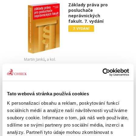
Základy práva pro
posluchače
neprávnických
fakult. 7. vydání
7. VYDÁNÍ
Martin Janků
,
a kol.
990,00 Kč
Sedmé vydání publikace „Základy práva pro
posluchače neprávnických fakult“ je
Tato webová stránka používá cookies
přizpůsobeno potřebě ozřejmit základní právní
pojmy a instituty v jednotlivých oblastech
K personalizaci obsahu a reklam, poskytování funkcí
veřejného i soukromého práva,...
sociálních médií a analýze naší návštěvnosti využíváme
soubory cookie. Informace o tom, jak náš web používáte,
sdílíme se svými partnery pro sociální média, inzerci a
Rodinné právo. 3.
analýzy. Partneři tyto údaje mohou zkombinovat s
vydání