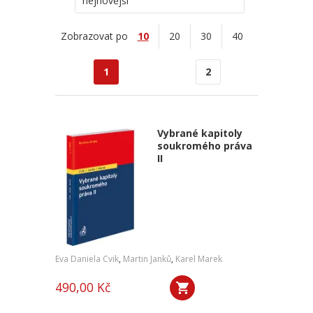
nejnovější
Zobrazovat po
10
20
30
40
1
2
Vybrané kapitoly
soukromého práva
II
Eva Daniela Cvik
,
Martin Janků
,
Karel Marek
490,00 Kč