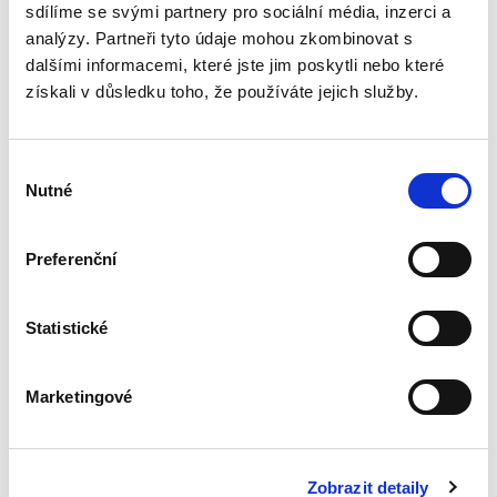
některé významné veřejnoprávní...
sdílíme se svými partnery pro sociální média, inzerci a
analýzy. Partneři tyto údaje mohou zkombinovat s
dalšími informacemi, které jste jim poskytli nebo které
Úvod do práva
získali v důsledku toho, že používáte jejich služby.
bezdůvodného
obohacení
Výběr
Nutné
souhlasu
Preferenční
Luboš Brim
350,00 Kč
Statistické
Publikace poskytuje ucelený přehled úpravy
institutu bezdůvodného obohacení v
Marketingové
občanském zákoníku. Výklad navazuje na
aktuální tuzemskou literaturu a judikaturu
Nejvyššího soudu a Ústavního soudu,...
Zobrazit detaily