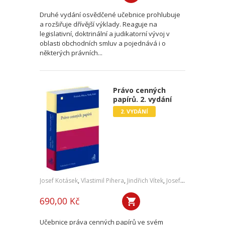
Druhé vydání osvědčené učebnice prohlubuje
a rozšiřuje dřívější výklady. Reaguje na
legislativní, doktrinální a judikatorní vývoj v
oblasti obchodních smluv a pojednává i o
některých právních...
Právo cenných
papírů. 2. vydání
2. VYDÁNÍ
Josef Kotásek
,
Vlastimil Pihera
,
Jindřich Vítek
,
Josef Kříž
690,00 Kč
Učebnice práva cenných papírů ve svém