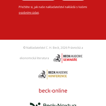
Přečtěte si, jak naše nakladatelství nakládá s Vašimi
osobními údaji
.
© Nakladatelství C. H. Beck,
2026 Právnická a
ekonomická literatura