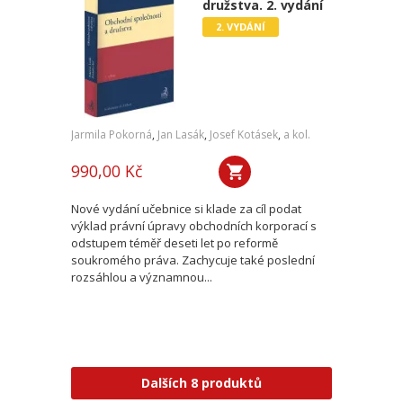
družstva. 2. vydání
2. VYDÁNÍ
Jarmila Pokorná
,
Jan Lasák
,
Josef Kotásek
,
a kol.
990,00 Kč
Nové vydání učebnice si klade za cíl podat
výklad právní úpravy obchodních korporací s
odstupem téměř deseti let po reformě
soukromého práva. Zachycuje také poslední
rozsáhlou a významnou...
Dalších 8 produktů