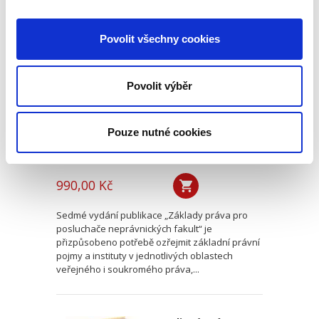
Základy práva pro
Povolit všechny cookies
posluchače
neprávnických
fakult. 7. vydání
7. VYDÁNÍ
Povolit výběr
Pouze nutné cookies
Martin Janků
,
a kol.
990,00 Kč
Sedmé vydání publikace „Základy práva pro
posluchače neprávnických fakult“ je
přizpůsobeno potřebě ozřejmit základní právní
pojmy a instituty v jednotlivých oblastech
veřejného i soukromého práva,...