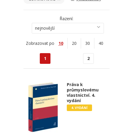
Řazení:
nejnovější
Zobrazovat po
10
20
30
40
1
2
Práva k
průmyslovému
vlastnictví. 4.
vydání
4. VYDÁNÍ