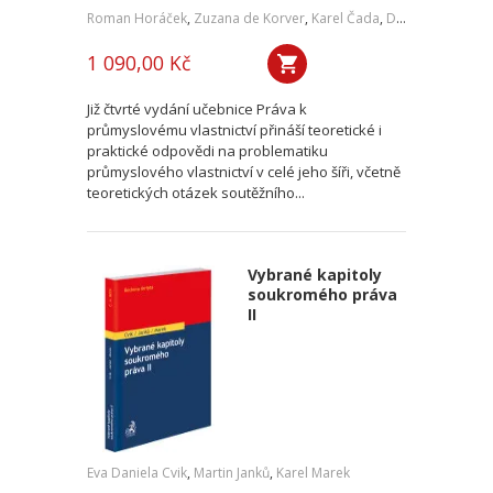
Roman Horáček
,
Zuzana de Korver
,
Karel Čada
,
Daniel Patěk
1 090,00 Kč
Již čtvrté vydání učebnice Práva k
průmyslovému vlastnictví přináší teoretické i
praktické odpovědi na problematiku
průmyslového vlastnictví v celé jeho šíři, včetně
teoretických otázek soutěžního...
Vybrané kapitoly
soukromého práva
II
Eva Daniela Cvik
,
Martin Janků
,
Karel Marek