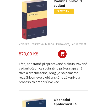
Rodinné právo. 3.
vydání
3. VYDÁNÍ
Zdeňka Králíčková
,
Milana Hrušáková
,
Lenka Westphalová
,
a kol.
870,00 Kč
Třetí, podstatně přepracované a aktualizované
vydání učebnice rodinného práva, napsané
čtivě a srozumitelně, reaguje na poměrně
rozsáhlou novelu občanského zákoníku a
procesních předpisů ve věci...
Obchodní
společnosti a