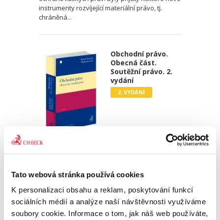
instrumenty rozvíjející materiální právo, tj.
chráněná...
Obchodní právo.
Obecná část.
Soutěžní právo. 2.
vydání
2. VYDÁNÍ
Josef Bejček
,
Josef Kotásek
,
Dana Ondrejová
,
a kol.
990,00 Kč
Tato webová stránka používá cookies
Druhé vydání učebnice „Obchodní právo.
K personalizaci obsahu a reklam, poskytování funkcí
Obecná část. Soutěžní právo“ pokračuje v
pragmatickém a nedogmatickém pojetí
sociálních médií a analýze naší návštěvnosti využíváme
obchodního práva. Do výkladu jsou zahrnuty i
soubory cookie. Informace o tom, jak náš web používáte,