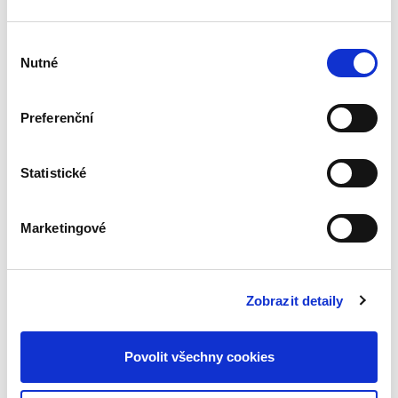
Výběr
Nutné
souhlasu
Preferenční
Kateřina Frumarová
,
Tomáš Grygar
,
Olga Pouperová
,
Martin Šku
890,00 Kč
Statistické
Publikace přináší komplexní výklad správního
práva procesního, a to jak jeho teoretických
Marketingové
východisek, tak především platné a účinné
právní úpravy obsažené ve správním řádu
coby obecném správním...
Zobrazit detaily
Medicínské právo.
2. vydání
Povolit všechny cookies
2. VYDÁNÍ