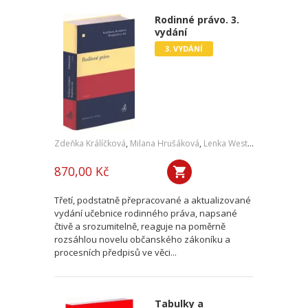
Rodinné právo. 3.
vydání
3. VYDÁNÍ
Zdeňka Králíčková
,
Milana Hrušáková
,
Lenka Westphalová
,
a kol.
870,00 Kč
Třetí, podstatně přepracované a aktualizované
vydání učebnice rodinného práva, napsané
čtivě a srozumitelně, reaguje na poměrně
rozsáhlou novelu občanského zákoníku a
procesních předpisů ve věci...
Tabulky a