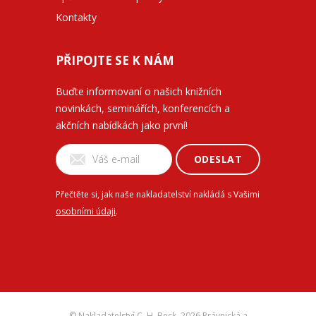
Kontakty
PŘIPOJTE SE K NÁM
Buďte informovaní o našich knižních
novinkách, seminářích, konferencích a
akčních nabídkách jako první!
ODESLAT
Přečtěte si, jak naše nakladatelství nakládá s Vašimi
osobními údaji
.
© Nakladatelství C. H. Beck,
2026 Právnická a