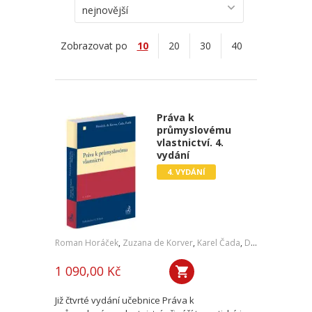
nejnovější
Zobrazovat po
10
20
30
40
Práva k
průmyslovému
vlastnictví. 4.
vydání
4. VYDÁNÍ
Roman Horáček
,
Zuzana de Korver
,
Karel Čada
,
Daniel Patěk
1 090,00 Kč
Již čtvrté vydání učebnice Práva k