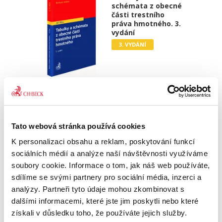
schémata z obecné
části trestního
práva hmotného. 3.
vydání
3. VYDÁNÍ
Jiří Říha
450,00 Kč
Tato webová stránka používá cookies
Učební pomůcka ke studiu trestního práva
hmotného svým obsahem, strukturou a
K personalizaci obsahu a reklam, poskytování funkcí
zpracováním navazuje na texty učebnic obecné
sociálních médií a analýze naší návštěvnosti využíváme
části trestního práva hmotného a zachycuje
vztahy vykládaných pojmů do...
soubory cookie. Informace o tom, jak náš web používáte,
sdílíme se svými partnery pro sociální média, inzerci a
analýzy. Partneři tyto údaje mohou zkombinovat s
dalšími informacemi, které jste jim poskytli nebo které
Správní právo
procesní
získali v důsledku toho, že používáte jejich služby.