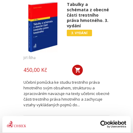
Tabulky a
schémata z obecné
části trestního
práva hmotného. 3.
vydání
3. VYDÁNÍ
Jiří Říha
450,00 Kč
Učební pomůcka ke studiu trestního práva
hmotného svým obsahem, strukturou a
zpracováním navazuje na texty učebnic obecné
části trestního práva hmotného a zachycuje
vztahy vykládaných pojmů do...
Správní právo
procesní