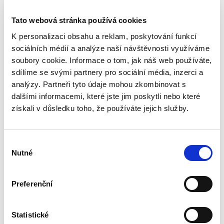
Tato webová stránka používá cookies
K personalizaci obsahu a reklam, poskytování funkcí
sociálních médií a analýze naší návštěvnosti využíváme
soubory cookie. Informace o tom, jak náš web používáte,
sdílíme se svými partnery pro sociální média, inzerci a
Kateřina Frumarová
,
Tomáš Grygar
,
Olga Pouperová
,
Martin Šku
analýzy. Partneři tyto údaje mohou zkombinovat s
dalšími informacemi, které jste jim poskytli nebo které
890,00 Kč
získali v důsledku toho, že používáte jejich služby.
Publikace přináší komplexní výklad správního
práva procesního, a to jak jeho teoretických
východisek, tak především platné a účinné
Výběr
právní úpravy obsažené ve správním řádu
Nutné
souhlasu
coby obecném správním...
Preferenční
Medicínské právo.
2. vydání
Statistické
2. VYDÁNÍ