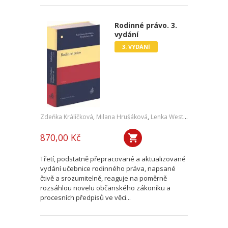
Rodinné právo. 3.
vydání
3. VYDÁNÍ
Zdeňka Králíčková
,
Milana Hrušáková
,
Lenka Westphalová
,
a kol.
870,00 Kč
Třetí, podstatně přepracované a aktualizované
vydání učebnice rodinného práva, napsané
čtivě a srozumitelně, reaguje na poměrně
rozsáhlou novelu občanského zákoníku a
procesních předpisů ve věci...