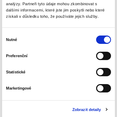
analýzy. Partneři tyto údaje mohou zkombinovat s
Tabulky a
dalšími informacemi, které jste jim poskytli nebo které
schémata z obecné
získali v důsledku toho, že používáte jejich služby.
části trestního
práva hmotného. 3.
vydání
Výběr
3. VYDÁNÍ
Nutné
souhlasu
Preferenční
Jiří Říha
450,00 Kč
Statistické
Učební pomůcka ke studiu trestního práva
hmotného svým obsahem, strukturou a
zpracováním navazuje na texty učebnic obecné
Marketingové
části trestního práva hmotného a zachycuje
vztahy vykládaných pojmů do...
Zobrazit detaily
Správní právo