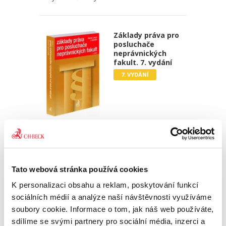
Základy práva pro
posluchače
neprávnických
fakult. 7. vydání
7. VYDÁNÍ
Martin Janků
,
a kol.
990,00 Kč
Sedmé vydání publikace „Základy práva pro
Tato webová stránka používá cookies
posluchače neprávnických fakult“ je
K personalizaci obsahu a reklam, poskytování funkcí
přizpůsobeno potřebě ozřejmit základní právní
pojmy a instituty v jednotlivých oblastech
sociálních médií a analýze naší návštěvnosti využíváme
veřejného i soukromého práva,...
soubory cookie. Informace o tom, jak náš web používáte,
sdílíme se svými partnery pro sociální média, inzerci a