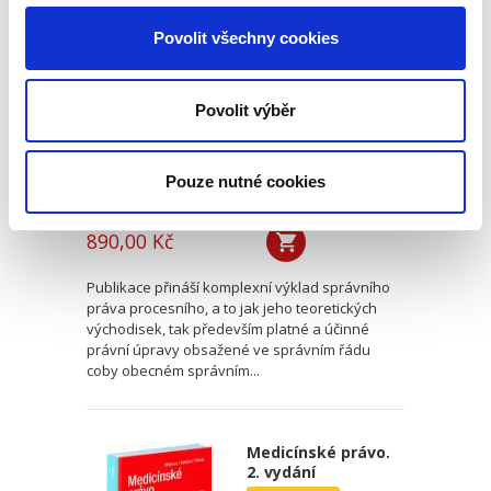
procesní
Povolit všechny cookies
Povolit výběr
Pouze nutné cookies
Kateřina Frumarová
,
Tomáš Grygar
,
Olga Pouperová
,
Martin Šku
890,00 Kč
Publikace přináší komplexní výklad správního
práva procesního, a to jak jeho teoretických
východisek, tak především platné a účinné
právní úpravy obsažené ve správním řádu
coby obecném správním...
Medicínské právo.
2. vydání