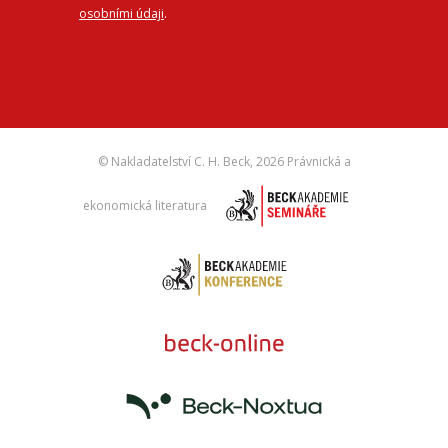
osobními údaji
.
© Nakladatelství C. H. Beck,
2026 Právnická a
ekonomická literatura