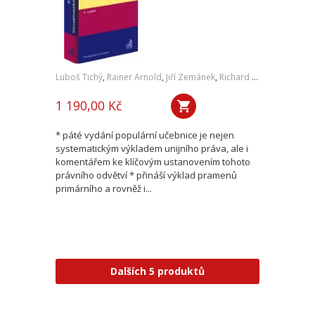
Luboš Tichý
,
Rainer Arnold
,
Jiří Zemánek
,
Richard Král
,
Tomáš Du
1 190,00 Kč
* páté vydání populární učebnice je nejen
systematickým výkladem unijního práva, ale i
komentářem ke klíčovým ustanovením tohoto
právního odvětví * přináší výklad pramenů
primárního a rovněž i...
Dalších 5 produktů