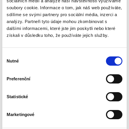
sociálních médií a analýze naší návštěvnosti využíváme
Učebnice medicínského práva podává
systematický přehled, ale i výklad základních
soubory cookie. Informace o tom, jak náš web používáte,
právních institutů a právních vztahů regulujících
sdílíme se svými partnery pro sociální média, inzerci a
poskytování zdravotních služeb, resp.
analýzy. Partneři tyto údaje mohou zkombinovat s
zdravotní péče v České...
dalšími informacemi, které jste jim poskytli nebo které
získali v důsledku toho, že používáte jejich služby.
Mezinárodní právo
veřejné
Výběr
2. VYDÁNÍ
Nutné
souhlasu
Preferenční
Pavel Šturma
,
Čestmír Čepelka
Statistické
890,00 Kč
Marketingové
Nové vydání učebnice renomovaných autorů
zachycuje aktuální vývoj mezinárodního práva.