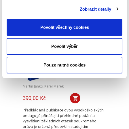
V tomto právním oboru došlo jak k dalšímu
pozitivnímu vývoji, včetně jeho kodifikace a
Zobrazit detaily
progresivního rozvoje v...
Povolit všechny cookies
Vybrané kapitoly
soukromého práva
Povolit výběr
Pouze nutné cookies
Martin Janků
,
Karel Marek
390,00 Kč
Předkládaná publikace dvou vysokoškolských
pedagogů přinášející přehledné podání a
vysvětlení základních otázek soukromého
práva je určená především studujícím