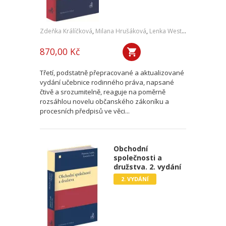
Zdeňka Králíčková
,
Milana Hrušáková
,
Lenka Westphalová
,
a kol.
870,00 Kč
Třetí, podstatně přepracované a aktualizované
vydání učebnice rodinného práva, napsané
čtivě a srozumitelně, reaguje na poměrně
rozsáhlou novelu občanského zákoníku a
procesních předpisů ve věci...
Obchodní
společnosti a
družstva. 2. vydání
2. VYDÁNÍ