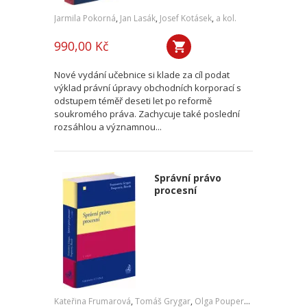
Jarmila Pokorná
,
Jan Lasák
,
Josef Kotásek
,
a kol.
990,00 Kč
Nové vydání učebnice si klade za cíl podat
výklad právní úpravy obchodních korporací s
odstupem téměř deseti let po reformě
soukromého práva. Zachycuje také poslední
rozsáhlou a významnou...
Správní právo
procesní
Kateřina Frumarová
,
Tomáš Grygar
,
Olga Pouperová
,
Martin Šku