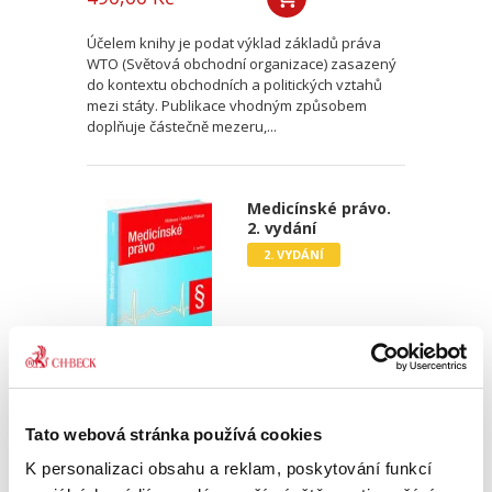
Účelem knihy je podat výklad základů práva
WTO (Světová obchodní organizace) zasazený
do kontextu obchodních a politických vztahů
mezi státy. Publikace vhodným způsobem
doplňuje částečně mezeru,...
Medicínské právo.
2. vydání
2. VYDÁNÍ
Jolana Těšinová
,
Tomáš Doležal
,
Radek Policar
Tato webová stránka používá cookies
890,00 Kč
K personalizaci obsahu a reklam, poskytování funkcí