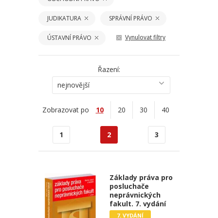
JUDIKATURA
SPRÁVNÍ PRÁVO
Vynulovat filtry
ÚSTAVNÍ PRÁVO
Řazení:
nejnovější
Zobrazovat po
10
20
30
40
1
2
3
Základy práva pro
posluchače
neprávnických
fakult. 7. vydání
7. VYDÁNÍ