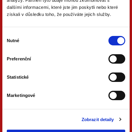
analýzy. Partneři tyto údaje mohou zkombinovat s
dalšími informacemi, které jste jim poskytli nebo které
získali v důsledku toho, že používáte jejich služby.
Výběr
Nutné
souhlasu
Preferenční
ONLINE
PDF
VERZE
VERZE
Statistické
KONTAKTUJTE NÁS
Marketingové
733 734 348
beck@beck.cz
facebook.com/beck.cz
Zobrazit detaily
INFORMACE