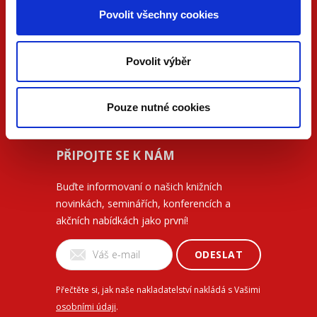
Povolit všechny cookies
O nakladatelství
Ochrana osobních údajů
Povolit výběr
Obchodní podmínky
Způsob dodání a platby
Pouze nutné cookies
Kontakty
PŘIPOJTE SE K NÁM
Buďte informovaní o našich knižních
novinkách, seminářích, konferencích a
akčních nabídkách jako první!
ODESLAT
Přečtěte si, jak naše nakladatelství nakládá s Vašimi
osobními údaji
.