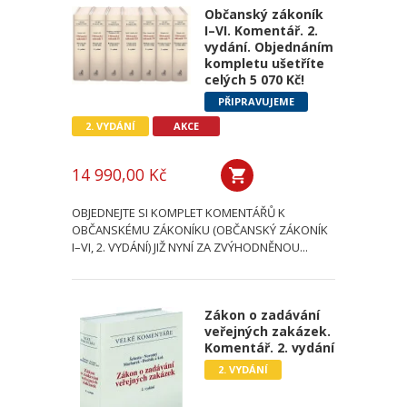
Občanský zákoník
I–VI. Komentář. 2.
vydání. Objednáním
kompletu ušetříte
celých 5 070 Kč!
PŘIPRAVUJEME
2. VYDÁNÍ
AKCE
14 990,00 Kč
OBJEDNEJTE SI KOMPLET KOMENTÁŘŮ K
OBČANSKÉMU ZÁKONÍKU (OBČANSKÝ ZÁKONÍK
I–VI, 2. VYDÁNÍ) JIŽ NYNÍ ZA ZVÝHODNĚNOU...
Zákon o zadávání
veřejných zakázek.
Komentář. 2. vydání
2. VYDÁNÍ