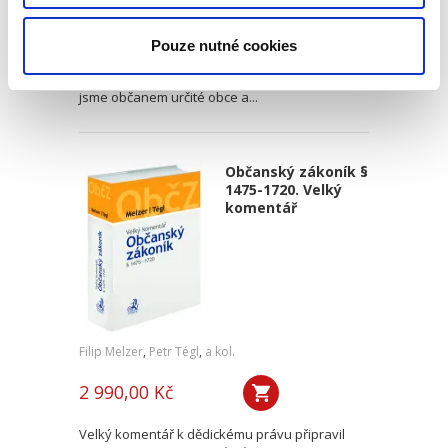
„Základem svobodného státu je svobodná
obec.“ Na tomto postulátu pocházejícím z
Pouze nutné cookies
prozatímního zákona o obcích z roku 1849 se
za uplynulou dobu nic nezměnilo. Každý z nás
jsme občanem určité obce a...
Občanský zákoník §
1475-1720. Velký
komentář
Filip Melzer
,
Petr Tégl
,
a kol.
2 990,00 Kč
Velký komentář k dědickému právu připravil