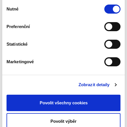
2 190,00 Kč
Výběr
Nutné
souhlasu
Nakladatelství C. H. Beck nabízí odborné
veřejnosti nové vydání komentáře Notářského
Preferenční
řádu obsahující komplexní právní úpravu
výkonu notářské profese. Zvolenou koncepcí, i
rozsahem poskytovaných...
Statistické
Zákon o obcích
Marketingové
Zobrazit detaily
Povolit všechny cookies
Lukáš Potěšil
,
Adam Furek
,
David Hejč
,
Václav Chmelík
,
Filip Rigel
1 390,00 Kč
Povolit výběr