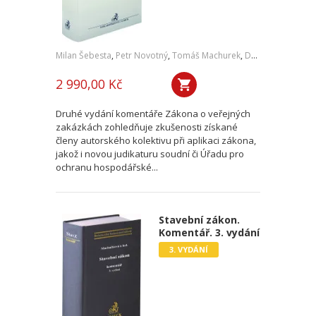
Milan Šebesta
,
Petr Novotný
,
Tomáš Machurek
,
David Dvořák
,
a k
2 990,00 Kč
Druhé vydání komentáře Zákona o veřejných
zakázkách zohledňuje zkušenosti získané
členy autorského kolektivu při aplikaci zákona,
jakož i novou judikaturu soudní či Úřadu pro
ochranu hospodářské...
Stavební zákon.
Komentář. 3. vydání
3. VYDÁNÍ