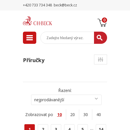
+420 733 734 348
beck@beck.cz
0
Příručky
Řazení:
nejprodávanější
Zobrazovat po
10
20
30
40
...
1
2
3
4
5
14