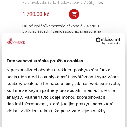
Karel Svoboda
,
Šárka Tlášková
,
David Vláčil
,
Jiří Levý
,
Miroslav H
1 790,00 Kč
Druhé vydání komentáře zákona č. 292/2013
Sb., o zvláštních řízeních soudních, reaguje na
osm novelizací tohoto kodexu, ke kterým od
jeho vyhlášení došlo. Komentář obohacuje
judikatura, která...
Tato webová stránka používá cookies
Notářský řád.
K personalizaci obsahu a reklam, poskytování funkcí
Komentář. 6. vydání
sociálních médií a analýze naší návštěvnosti využíváme
6. VYDÁNÍ
soubory cookie. Informace o tom, jak náš web používáte,
sdílíme se svými partnery pro sociální média, inzerci a
analýzy. Partneři tyto údaje mohou zkombinovat s
dalšími informacemi, které jste jim poskytli nebo které
získali v důsledku toho, že používáte jejich služby.
Petr Bílek
,
Miloslav Jindřich
,
Zdeněk Ryšánek
,
Pavel Bernard
,
a kol