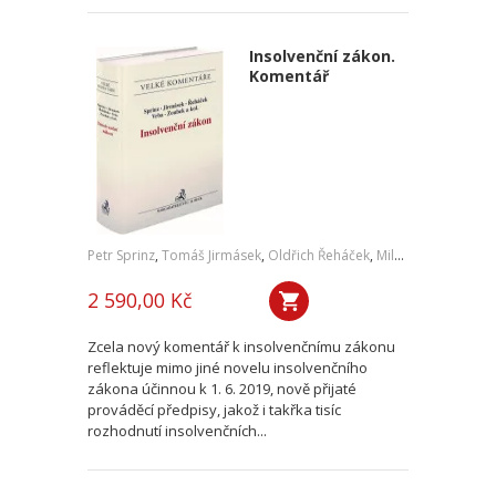
Insolvenční zákon.
Komentář
Petr Sprinz
,
Tomáš Jirmásek
,
Oldřich Řeháček
,
Milan Vrba
,
Hynek 
2 590,00 Kč
Zcela nový komentář k insolvenčnímu zákonu
reflektuje mimo jiné novelu insolvenčního
zákona účinnou k 1. 6. 2019, nově přijaté
prováděcí předpisy, jakož i takřka tisíc
rozhodnutí insolvenčních...