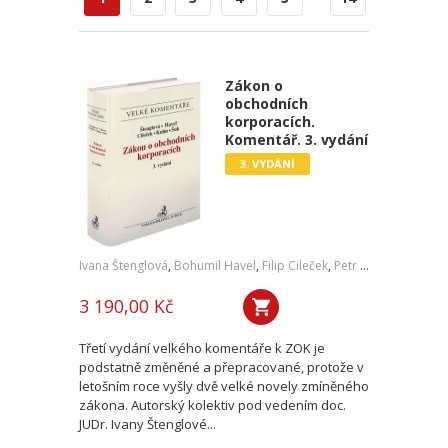
Zákon o
obchodních
korporacích.
Komentář. 3. vydání
3. VYDÁNÍ
Ivana Štenglová
,
Bohumil Havel
,
Filip Cileček
,
Petr Kuhn
,
Petr Šuk
3 190,00 Kč
Třetí vydání velkého komentáře k ZOK je
podstatně změněné a přepracované, protože v
letošním roce vyšly dvě velké novely zmíněného
zákona. Autorský kolektiv pod vedením doc.
JUDr. Ivany Štenglové...