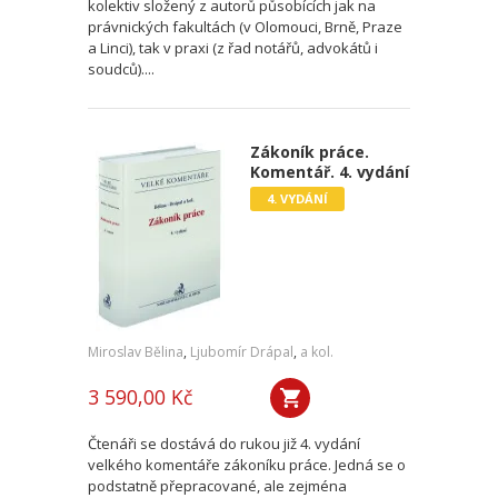
kolektiv složený z autorů působících jak na
právnických fakultách (v Olomouci, Brně, Praze
a Linci), tak v praxi (z řad notářů, advokátů i
soudců)....
Zákoník práce.
Komentář. 4. vydání
4. VYDÁNÍ
Miroslav Bělina
,
Ljubomír Drápal
,
a kol.
3 590,00 Kč
Čtenáři se dostává do rukou již 4. vydání
velkého komentáře zákoníku práce. Jedná se o
podstatně přepracované, ale zejména