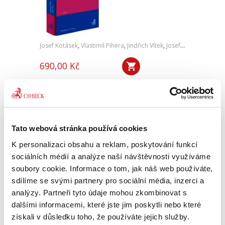
Josef Kotásek
,
Vlastimil Pihera
,
Jindřich Vítek
,
Josef Kříž
690,00 Kč
Učebnice práva cenných papírů ve svém
druhém vydání přináší aktualizovaný a
podrobný obecný výklad k základním
doktrinálním otázkám cenných papírů a jejich
právní regulaci. Na úvodní obecnější...
Tato webová stránka používá cookies
K personalizaci obsahu a reklam, poskytování funkcí
sociálních médií a analýze naší návštěvnosti využíváme
Mezinárodní a
soubory cookie. Informace o tom, jak náš web používáte,
evropské kontrolní
mechanismy v
sdílíme se svými partnery pro sociální média, inzerci a
oblasti lidských
analýzy. Partneři tyto údaje mohou zkombinovat s
práv. 4. vydání
dalšími informacemi, které jste jim poskytli nebo které
získali v důsledku toho, že používáte jejich služby.