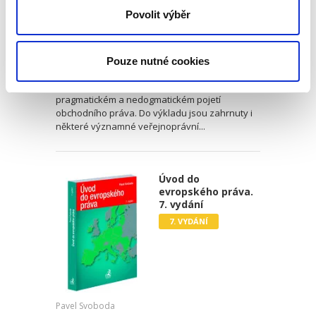
Josef Bejček
,
Josef Kotásek
Povolit výběr
,
Dana Ondrejová
,
a kol.
990,00 Kč
Pouze nutné cookies
Druhé vydání učebnice „Obchodní právo.
Obecná část. Soutěžní právo“ pokračuje v
pragmatickém a nedogmatickém pojetí
obchodního práva. Do výkladu jsou zahrnuty i
některé významné veřejnoprávní...
Úvod do
evropského práva.
7. vydání
7. VYDÁNÍ
Pavel Svoboda