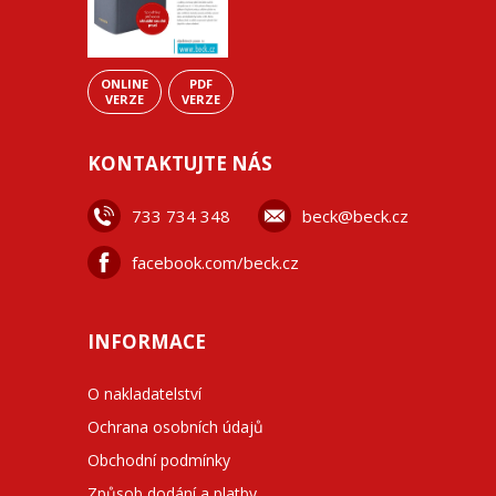
ONLINE
PDF
VERZE
VERZE
KONTAKTUJTE NÁS
733 734 348
beck@beck.cz
facebook.com/beck.cz
INFORMACE
O nakladatelství
Ochrana osobních údajů
Obchodní podmínky
Způsob dodání a platby