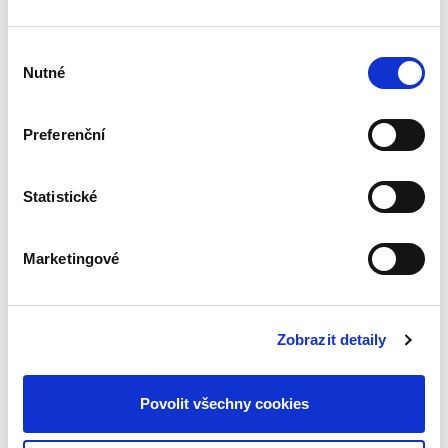
Výběr
Pavel Šturma
Nutné
souhlasu
490,00 Kč
Preferenční
Roky, které uplynuly od 1. vydání této práce,
přinesly řadu změn v mezinárodní a evropské
ochraně lidských práv. Byly přijaty některé nové
instrumenty rozvíjející materiální právo, tj.
Statistické
chráněná...
Marketingové
Obchodní právo.
Obecná část.
Soutěžní právo. 2.
Zobrazit detaily
vydání
2. VYDÁNÍ
Povolit všechny cookies