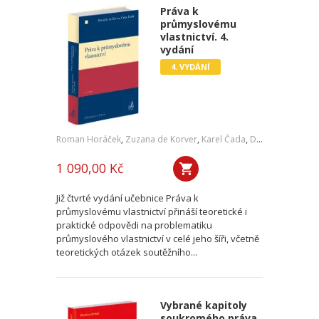
Práva k
průmyslovému
vlastnictví. 4.
vydání
4. VYDÁNÍ
Roman Horáček
,
Zuzana de Korver
,
Karel Čada
,
Daniel Patěk
1 090,00 Kč
Již čtvrté vydání učebnice Práva k
průmyslovému vlastnictví přináší teoretické i
praktické odpovědi na problematiku
průmyslového vlastnictví v celé jeho šíři, včetně
teoretických otázek soutěžního...
Vybrané kapitoly
soukromého práva