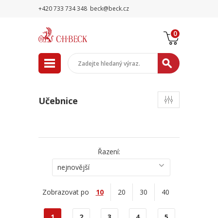
+420 733 734 348
beck@beck.cz
0
Učebnice
Řazení:
nejnovější
Zobrazovat po
10
20
30
40
1
2
3
4
5