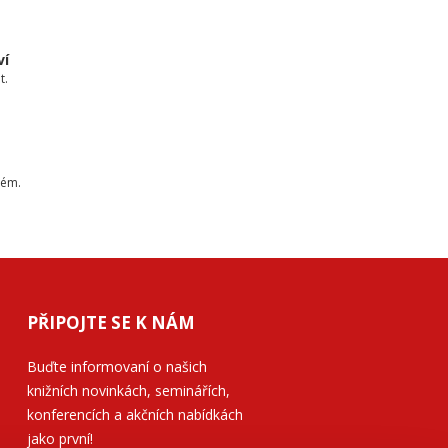
ví
t.
tém.
PŘIPOJTE SE K NÁM
Buďte informovaní o našich
knižních novinkách, seminářích,
konferencích a akčních nabídkách
jako první!