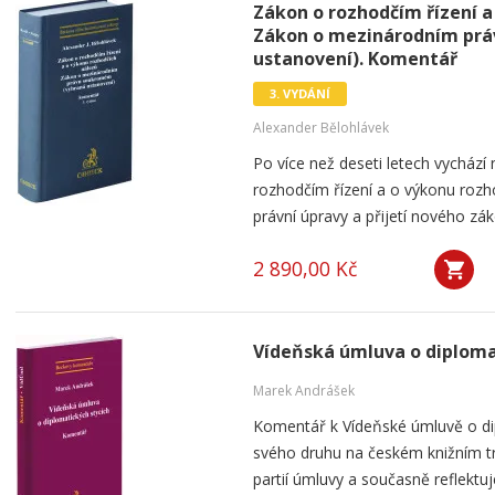
Zákon o rozhodčím řízení a
Zákon o mezinárodním pr
ustanovení). Komentář
3. VYDÁNÍ
Alexander Bělohlávek
Po více než deseti letech vycház
rozhodčím řízení a o výkonu roz
právní úpravy a přijetí nového zá
2 890,00 Kč
Vídeňská úmluva o diploma
Marek Andrášek
Komentář k Vídeňské úmluvě o dip
svého druhu na českém knižním tr
partií úmluvy a současně reflektuj