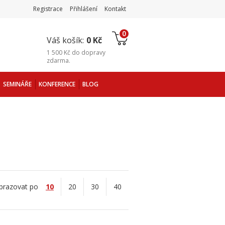
Registrace
Přihlášení
Kontakt
0
Váš košík:
0 Kč
1 500 Kč
do
dopravy
zdarma
.
SEMINÁŘE
KONFERENCE
BLOG
brazovat po
10
20
30
40