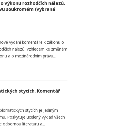
 o výkonu rozhodčích nálezů.
ávu soukromém (vybraná
í nové vydání komentáře k zákonu o
hodčích nálezů. Vzhledem ke změnám
konu a o mezinárodním právu...
tických stycích. Komentář
lomatických stycích je jediným
hu. Poskytuje ucelený výklad všech
e odbornou literaturu a...