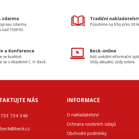
a zdarma
Tradiční nakladatelst
dopravu zdarma
Působíme na trhu přes 30 le
u nad 1500 Kč.
e a Konference
Beck-online
e se kvalitně.
Náš unikátní informační sys
e se s Akademií C. H. Beck.
Vždy aktuální, vždy online.
TAKTUJTE NÁS
INFORMACE
O nakladatelství
733 734 348
Ochrana osobních údajů
beck@beck.cz
Obchodní podmínky