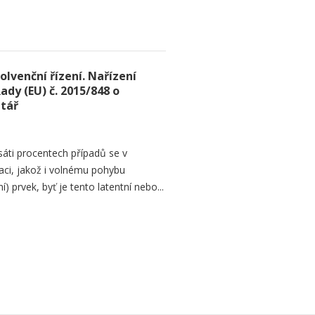
lvenční řízení. Nařízení
dy (EU) č. 2015/848 o
ntář
sáti procentech případů se v
zaci, jakož i volnému pohybu
) prvek, byť je tento latentní nebo...