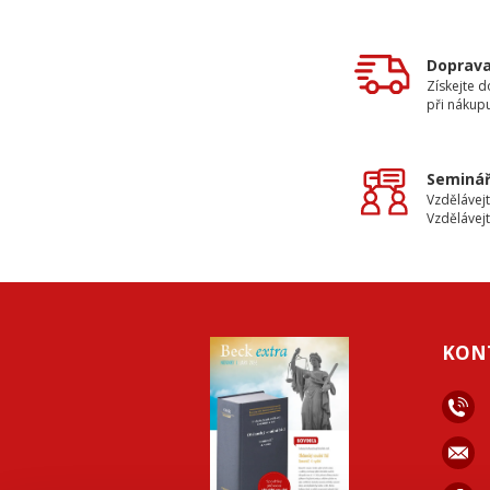
Doprav
Získejte 
při nákup
Seminář
Vzdělávejt
Vzdělávejt
KON