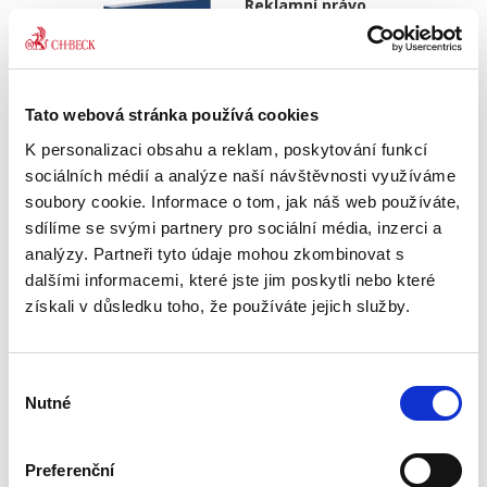
Reklamní právo
Tato webová stránka používá cookies
K personalizaci obsahu a reklam, poskytování funkcí
sociálních médií a analýze naší návštěvnosti využíváme
Filip Rigel
,
Ondřej Moravec
,
Dana Ondrejová
soubory cookie. Informace o tom, jak náš web používáte,
sdílíme se svými partnery pro sociální média, inzerci a
390,00 Kč
analýzy. Partneři tyto údaje mohou zkombinovat s
dalšími informacemi, které jste jim poskytli nebo které
Reklama na člověka působí denně z různých
získali v důsledku toho, že používáte jejich služby.
stran a uniknout jí znamená uniknout z
civilizace. Tak, jako je pestrá paleta forem
reklamy a nabízených produktů a služeb, je
pestré i reklamní právo. Jde...
Výběr
Nutné
souhlasu
Preferenční