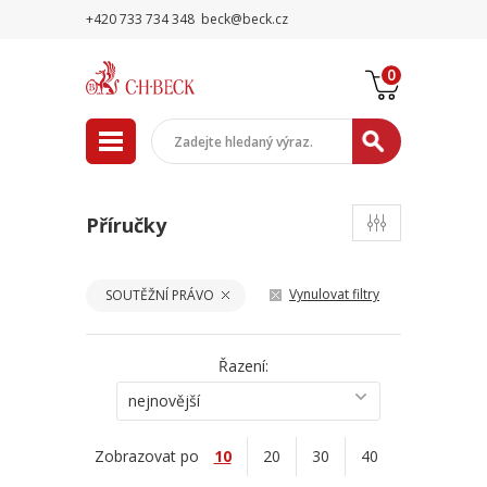
+420 733 734 348
beck@beck.cz
0
Příručky
Vynulovat filtry
SOUTĚŽNÍ PRÁVO
Řazení:
nejnovější
Zobrazovat po
10
20
30
40