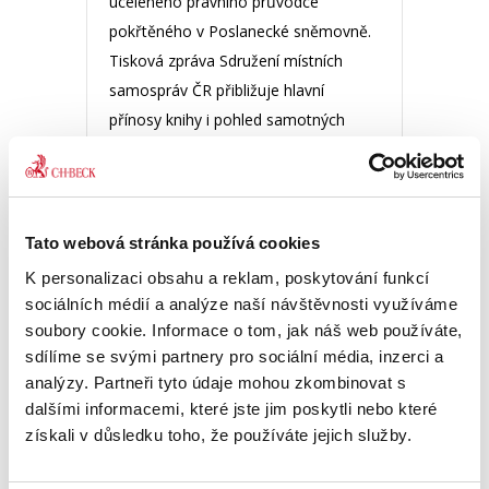
uceleného právního průvodce
pokřtěného v Poslanecké sněmovně.
Tisková zpráva Sdružení místních
samospráv ČR přibližuje hlavní
přínosy knihy i pohled samotných
autorů na...
PŘEČÍST CELÉ
Tato webová stránka používá cookies
K personalizaci obsahu a reklam, poskytování funkcí
Recenze: Zákon o
sociálních médií a analýze naší návštěvnosti využíváme
mediaci
soubory cookie. Informace o tom, jak náš web používáte,
sdílíme se svými partnery pro sociální média, inzerci a
analýzy. Partneři tyto údaje mohou zkombinovat s
RECENZE
dalšími informacemi, které jste jim poskytli nebo které
získali v důsledku toho, že používáte jejich služby.