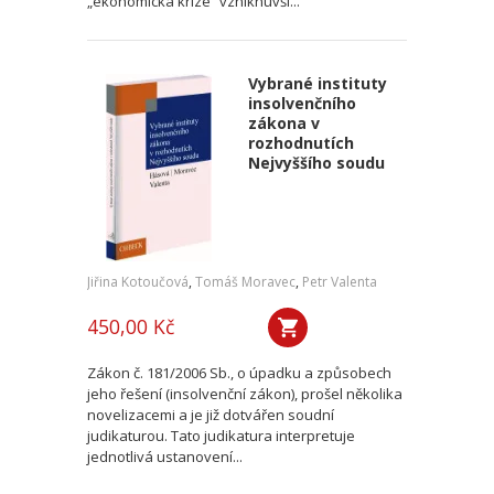
„ekonomická krize“ vzniknuvší...
Vybrané instituty
insolvenčního
zákona v
rozhodnutích
Nejvyššího soudu
Jiřina Kotoučová
,
Tomáš Moravec
,
Petr Valenta
450,00 Kč
Zákon č. 181/2006 Sb., o úpadku a způsobech
jeho řešení (insolvenční zákon), prošel několika
novelizacemi a je již dotvářen soudní
judikaturou. Tato judikatura interpretuje
jednotlivá ustanovení...