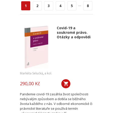
...
1
2
3
4
5
8
Covid-19 a
soukromé právo.
Otázky a odpovědi
Markéta Selucká
,
a kol.
290,00 Kč
Pandemie covid-19 zasáhla život společnosti
nebývalým způsobem a dotkla se běžného
života každého z nás. V odborné ekonomické či
právnické literatuře se používá termín