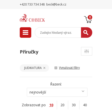
+420 733 734 348
beck@beck.cz
0
Příručky
Vynulovat filtry
JUDIKATURA
Řazení:
nejnovější
Zobrazovat po
10
20
30
40