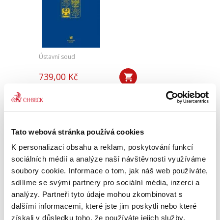
Ústavní soud
739,00 Kč
Sbírka obsahuje v chronologickém pořadí
všechny přijaté nálezy a vybraná usnesení
Ústavního soudu. Pro odbornou, ale i laickou
veřejnost je publikace nepostradatelnou
Tato webová stránka používá cookies
pomůckou k interpretaci a...
K personalizaci obsahu a reklam, poskytování funkcí
sociálních médií a analýze naší návštěvnosti využíváme
soubory cookie. Informace o tom, jak náš web používáte,
Sbírka nálezů a
usnesení ÚS ČR,
sdílíme se svými partnery pro sociální média, inzerci a
svazek 78 (vč. CD)
analýzy. Partneři tyto údaje mohou zkombinovat s
dalšími informacemi, které jste jim poskytli nebo které
získali v důsledku toho, že používáte jejich služby.