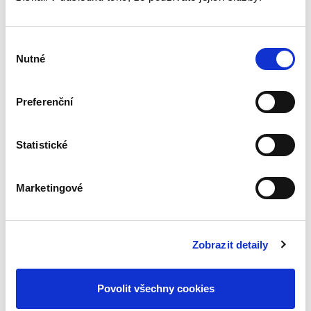
Výběr
Ústavní soud
Nutné
souhlasu
765,00 Kč
Preferenční
Sbírka obsahuje v chronologickém pořadí
všechny přijaté nálezy a vybraná usnesení
Ústavního soudu. Pro odbornou, ale i laickou
Statistické
veřejnost je publikace nepostradatelnou
pomůckou k interpretaci a...
Marketingové
Sbírka nálezů a
usnesení ÚS ČR,
svazek 77 (vč. CD)
Zobrazit detaily
Povolit všechny cookies