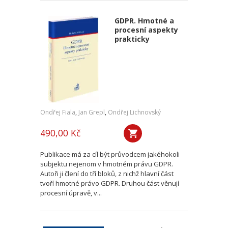
GDPR. Hmotné a
procesní aspekty
prakticky
Ondřej Fiala
,
Jan Grepl
,
Ondřej Lichnovský
490,00 Kč
Publikace má za cíl být průvodcem jakéhokoli
subjektu nejenom v hmotném právu GDPR.
Autoři ji člení do tří bloků, z nichž hlavní část
tvoří hmotné právo GDPR. Druhou část věnují
procesní úpravě, v...