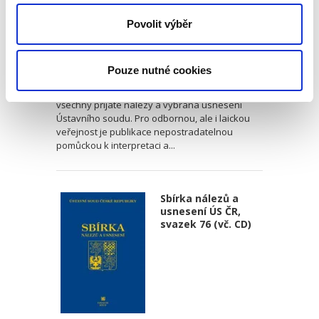
Povolit výběr
Ústavní soud
1 350,00 Kč
Pouze nutné cookies
Sbírka obsahuje v chronologickém pořadí
všechny přijaté nálezy a vybraná usnesení
Ústavního soudu. Pro odbornou, ale i laickou
veřejnost je publikace nepostradatelnou
pomůckou k interpretaci a...
Sbírka nálezů a
usnesení ÚS ČR,
svazek 76 (vč. CD)