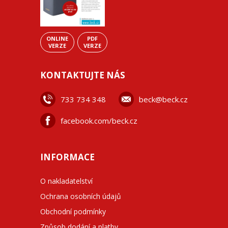
ONLINE
PDF
VERZE
VERZE
KONTAKTUJTE NÁS
733 734 348
beck@beck.cz
facebook.com/beck.cz
INFORMACE
O nakladatelství
Ochrana osobních údajů
Obchodní podmínky
Způsob dodání a platby