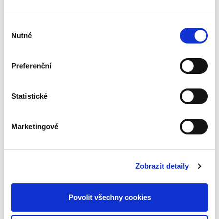
Výběr
Ústavní soud
Nutné
souhlasu
1 091,00 Kč
Preferenční
Sbírka obsahuje v chronologickém pořadí
všechny přijaté nálezy a vybraná usnesení
Ústavního soudu. Pro odbornou, ale i laickou
veřejnost je publikace nepostradatelnou
Statistické
pomůckou k interpretaci a...
Marketingové
Sbírka nálezů a
usnesení ÚS ČR,
svazek 84 (vč. CD)
Zobrazit detaily
Povolit všechny cookies