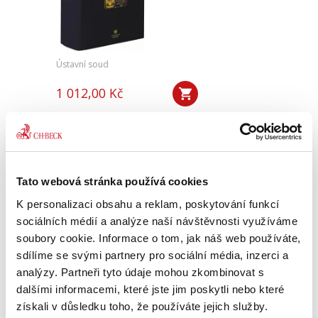
Ústavní soud
1 012,00 Kč
Sbírka obsahuje v chronologickém pořadí
všechny přijaté nálezy a vybraná usnesení
Ústavního soudu. Pro odbornou, ale i laickou
veřejnost je publikace nepostradatelnou
pomůckou k interpretaci a...
Tato webová stránka používá cookies
K personalizaci obsahu a reklam, poskytování funkcí
sociálních médií a analýze naší návštěvnosti využíváme
Sbírka nálezů a
soubory cookie. Informace o tom, jak náš web používáte,
usnesení ÚS ČR,
svazek 85 (vč. CD)
sdílíme se svými partnery pro sociální média, inzerci a
analýzy. Partneři tyto údaje mohou zkombinovat s
dalšími informacemi, které jste jim poskytli nebo které
získali v důsledku toho, že používáte jejich služby.