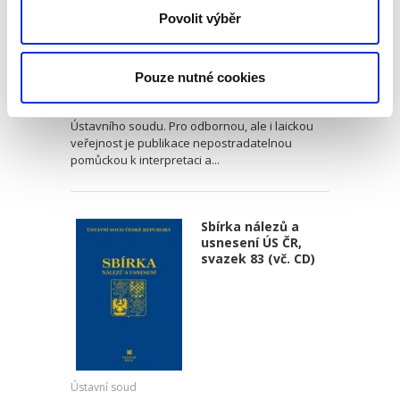
Ústavní soud
Povolit výběr
783,00 Kč
Pouze nutné cookies
Sbírka obsahuje v chronologickém pořadí
všechny přijaté nálezy a vybraná usnesení
Ústavního soudu. Pro odbornou, ale i laickou
veřejnost je publikace nepostradatelnou
pomůckou k interpretaci a...
Sbírka nálezů a
usnesení ÚS ČR,
svazek 83 (vč. CD)
Ústavní soud