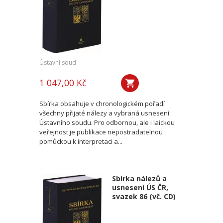
Ústavní soud
1 047,00 Kč
Sbírka obsahuje v chronologickém pořadí
všechny přijaté nálezy a vybraná usnesení
Ústavního soudu. Pro odbornou, ale i laickou
veřejnost je publikace nepostradatelnou
pomůckou k interpretaci a...
Sbírka nálezů a
usnesení ÚS ČR,
svazek 86 (vč. CD)