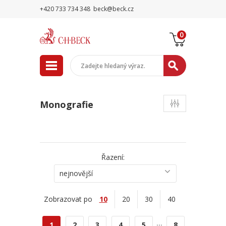
+420 733 734 348
beck@beck.cz
0
Monografie
Řazení:
nejnovější
Zobrazovat po
10
20
30
40
...
1
2
3
4
5
8