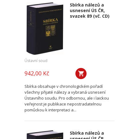
Sbírka nálezů a
usnesení ÚS ČR,
svazek 89 (vč. CD)
Ústavní soud
942,00 Kč
Sbírka obsahuje v chronologickém pořadí
všechny přijaté nálezy a vybraná usnesení
Ústavního soudu. Pro odbornou, ale i laickou
veřejnost je publikace nepostradatelnou
pomůckou k interpretaci a...
Sbírka nálezů a
usnesení ÚS ČR,