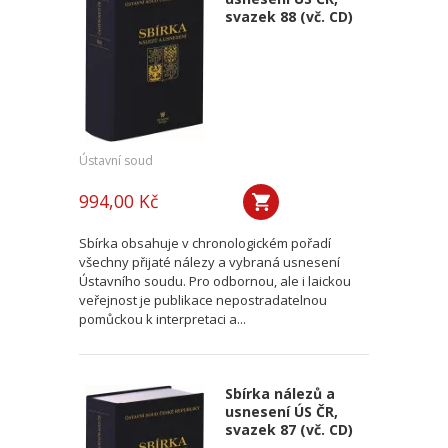
svazek 88 (vč. CD)
Ústavní soud
994,00 Kč
Sbírka obsahuje v chronologickém pořadí
všechny přijaté nálezy a vybraná usnesení
Ústavního soudu. Pro odbornou, ale i laickou
veřejnost je publikace nepostradatelnou
pomůckou k interpretaci a...
Sbírka nálezů a
usnesení ÚS ČR,
svazek 87 (vč. CD)