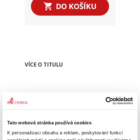
DO KOŠÍKU
VÍCE O TITULU
Sbírka obsahuje v chronologickém pořadí
všechny přijaté nálezy a vybraná usnesení
Ústavního soudu. Pro odbornou, ale i
laickou veřejnost je publikace
nepostradatelnou pomůckou k interpretaci
Tato webová stránka používá cookies
a aplikaci právních norem. Zdrojem poučení
K personalizaci obsahu a reklam, poskytování funkcí
jsou nejen odůvodnění výroků nálezů a