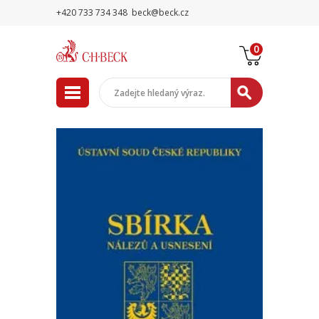
+420 733 734 348
beck@beck.cz
0