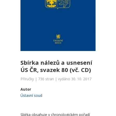
Sbírka nálezů a usnesení
ÚS ČR, svazek 80 (vč. CD)
Příručky | 736 stran | vydáno 30. 10. 2017
Autor
Ústavní soud
Sbírka obsahuje v chronologickém pořadí