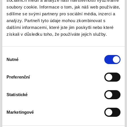
sociálních médií a analýze naší návštěvnosti využíváme
usnesení, ale i tzv. dissenty odlišná
soubory cookie. Informace o tom, jak náš web používáte,
stanoviska soudců, kteří nesouhlasí s
většinovým názorem Ústavního soudu.
sdílíme se svými partnery pro sociální média, inzerci a
Publikace je přehledně a systematicky
analýzy. Partneři tyto údaje mohou zkombinovat s
zpracována, přičemž každý nález je
dalšími informacemi, které jste jim poskytli nebo které
opatřen výstižným názvem a právní větou,
získali v důsledku toho, že používáte jejich služby.
která umožňuje rychlou a věcnou orientaci.
V každém díle také naleznete seznam
právních předpisů použitých v textu. Díky
Výběr
Sbírce nálezů a usnesení získáte aktuální
Nutné
souhlasu
přehled rozhodovací praxe Ústavního
soudu.
Preferenční
Detaily
Statistické
Objednací číslo:
EJ121
ISBN:
978-80-7400-657-9
Vydání:
1.
Marketingové
Datum vydání:
30. 10. 2017
Typ publikace:
Příručky