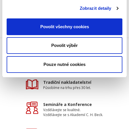
Počet stran:
736
Zobrazit detaily
Povolit všechny cookies
Povolit výběr
Doprava zdarma
Získejte dopravu zdarma
Pouze nutné cookies
při nákupu nad 1500 Kč.
Tradiční nakladatelství
Působíme na trhu přes 30 let.
Semináře a Konference
Vzdělávejte se kvalitně.
Vzdělávejte se s Akademií C. H. Beck.