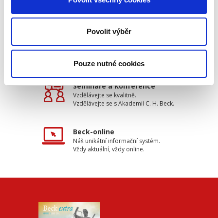
Doprava zdarma
Získejte dopravu zdarma
při nákupu nad 1500 Kč.
Povolit výběr
Tradiční nakladatelství
Působíme na trhu přes 30 let.
Pouze nutné cookies
Semináře a Konference
Vzdělávejte se kvalitně.
Vzdělávejte se s Akademií C. H. Beck.
Beck-online
Náš unikátní informační systém.
Vždy aktuální, vždy online.