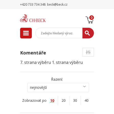
+420 733 734 348
beck@beck.cz
0
Komentáře
7. strana výběru
1. strana výběru
Řazení:
nejnovější
Zobrazovat po
10
20
30
40