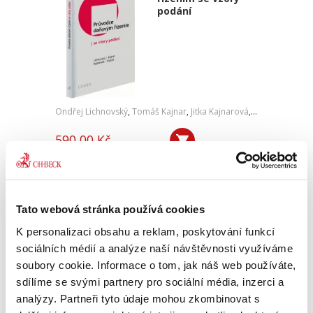
podání
Ondřej Lichnovský
,
Tomáš Kajnar
,
Jitka Kajnarová
,
Tomáš Rydval
590,00 Kč
Publikace je praktickým průvodcem čtenáře,
který se dostává do styku se správcem daně.
Kniha nabízí maximální přehlednost a
srozumitelnost. Úvodní kapitoly se věnují
Tato webová stránka používá cookies
základům daňového řádu a...
K personalizaci obsahu a reklam, poskytování funkcí
sociálních médií a analýze naší návštěvnosti využíváme
soubory cookie. Informace o tom, jak náš web používáte,
GDPR. Hmotné a
sdílíme se svými partnery pro sociální média, inzerci a
procesní aspekty
analýzy. Partneři tyto údaje mohou zkombinovat s
prakticky