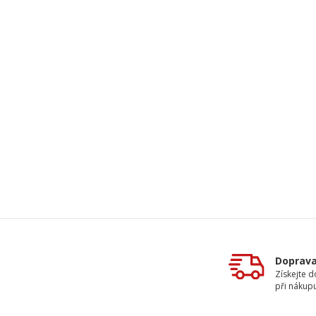
Doprav
Získejte 
při nákup