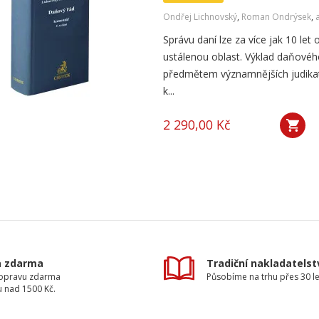
Ondřej Lichnovský
,
Roman Ondrýsek
,
a
Správu daní lze za více jak 10 let 
ustálenou oblast. Výklad daňovéh
předmětem významnějších judikat
k...
2 290,00 Kč
a zdarma
Tradiční nakladatelst
dopravu zdarma
Působíme na trhu přes 30 le
u nad 1500 Kč.