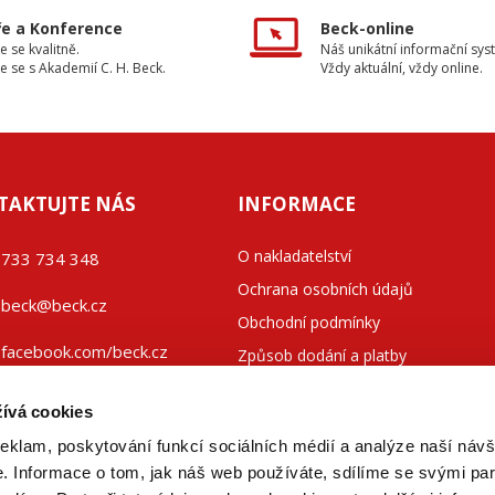
e a Konference
Beck-online
e se kvalitně.
Náš unikátní informační sys
e se s Akademií C. H. Beck.
Vždy aktuální, vždy online.
TAKTUJTE NÁS
INFORMACE
O nakladatelství
733 734 348
Ochrana osobních údajů
beck@beck.cz
Obchodní podmínky
facebook.com/beck.cz
Způsob dodání a platby
Kontakty
ívá cookies
reklam, poskytování funkcí sociálních médií a analýze naší návš
 Informace o tom, jak náš web používáte, sdílíme se svými par