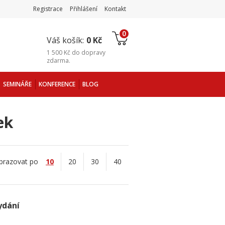
Registrace
Přihlášení
Kontakt
0
Váš košík:
0 Kč
1 500 Kč
do
dopravy
zdarma
.
SEMINÁŘE
KONFERENCE
BLOG
ek
brazovat po
10
20
30
40
ydání