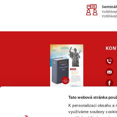
Seminář
Vzdělávejt
Vzdělávejt
KON
ONLINE
PDF
Tato webová stránka použ
VERZE
VERZE
K personalizaci obsahu a 
využíváme soubory cookie.