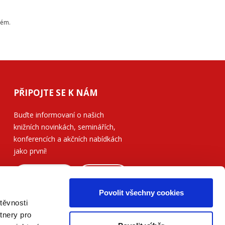
tém.
PŘIPOJTE SE K NÁM
Buďte informovaní o našich
knižních novinkách, seminářích,
konferencích a akčních nabídkách
jako první!
ODESLAT
Povolit všechny cookies
Přečtěte si, jak naše nakladatelství
těvnosti
nakládá s Vašimi
osobními údaji
.
tnery pro