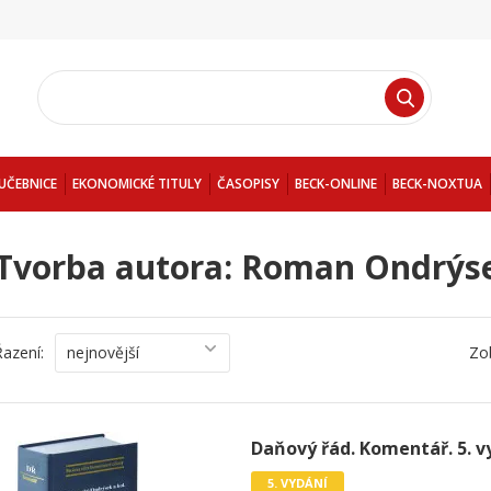
UČEBNICE
EKONOMICKÉ TITULY
ČASOPISY
BECK-ONLINE
BECK-NOXTUA
Tvorba autora: Roman Ondrýs
Řazení:
nejnovější
Zo
Daňový řád. Komentář. 5. v
5. VYDÁNÍ