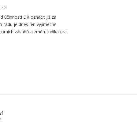
 kol.
od účinnosti DŘ označit již za
o řádu je dnes jen výjimečně
orních zásahů a změn. Judikatura
ví
t.