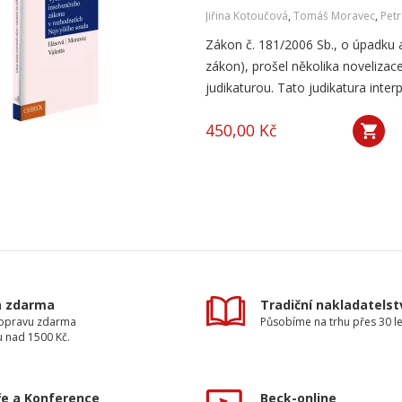
Jiřina Kotoučová
,
Tomáš Moravec
,
Petr
Zákon č. 181/2006 Sb., o úpadku 
zákon), prošel několika novelizac
judikaturou. Tato judikatura interp
450,00 Kč
a zdarma
Tradiční nakladatelst
dopravu zdarma
Působíme na trhu přes 30 le
u nad 1500 Kč.
e a Konference
Beck-online