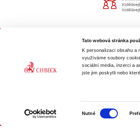
Vzdělávejt
Vzdělávejt
Tato webová stránka použ
KON
K personalizaci obsahu a 
využíváme soubory cookie.
sociální média, inzerci a 
jste jim poskytli nebo kter
ONLINE
PDF
Výběr
VERZE
VERZE
Nutné
Pref
souhlasu