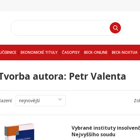
UČEBNICE
EKONOMICKÉ TITULY
ČASOPISY
BECK-ONLINE
BECK-NOXTUA
Tvorba autora: Petr Valenta
Řazení:
nejnovější
Zo
Vybrané instituty insolven
Nejvyššího soudu