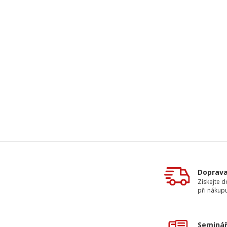
Doprav
Získejte 
při nákup
Seminář