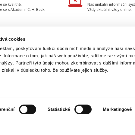
e se kvalitně.
Náš unikátní informační sys
e se s Akademií C. H. Beck.
Vždy aktuální, vždy online.
ívá cookies
TAKTUJTE NÁS
INFORMACE
reklam, poskytování funkcí sociálních médií a analýze naší návš
 Informace o tom, jak náš web používáte, sdílíme se svými par
O nakladatelství
733 734 348
analýzy. Partneři tyto údaje mohou zkombinovat s dalšími inform
Ochrana osobních údajů
é získali v důsledku toho, že používáte jejich služby.
beck@beck.cz
Obchodní podmínky
facebook.com/beck.cz
Způsob dodání a platby
Kontakty
erenční
Statistické
Marketingové