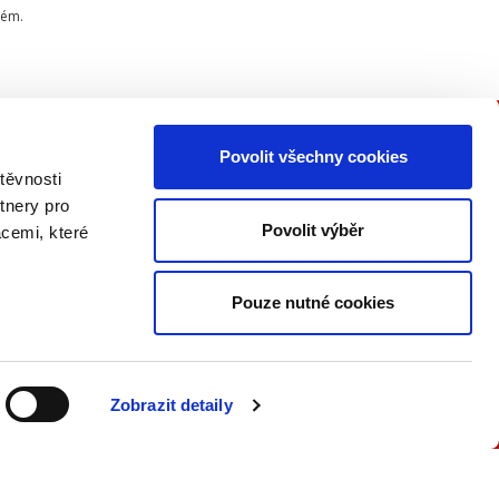
tém.
Povolit všechny cookies
PŘIPOJTE SE K NÁM
těvnosti
tnery pro
Buďte informovaní o našich
Povolit výběr
acemi, které
knižních novinkách, seminářích,
konferencích a akčních nabídkách
jako první!
Pouze nutné cookies
ODESLAT
Zobrazit detaily
Přečtěte si, jak naše nakladatelství
nakládá s Vašimi
osobními údaji
.