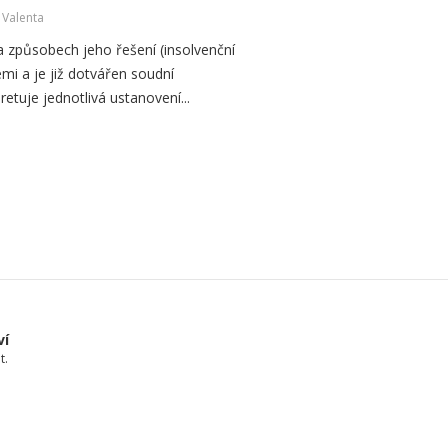
 Valenta
a způsobech jeho řešení (insolvenční
emi a je již dotvářen soudní
retuje jednotlivá ustanovení...
ví
t.