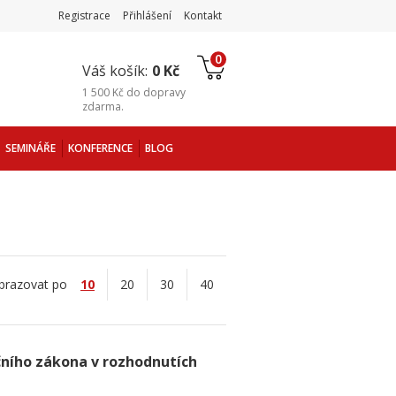
Registrace
Přihlášení
Kontakt
0
Váš košík:
0 Kč
1 500 Kč
do
dopravy
zdarma
.
SEMINÁŘE
KONFERENCE
BLOG
brazovat po
10
20
30
40
čního zákona v rozhodnutích