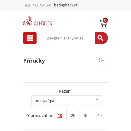
+420 733 734 348
beck@beck.cz
0
Příručky
Řazení:
nejnovější
Zobrazovat po
10
20
30
40