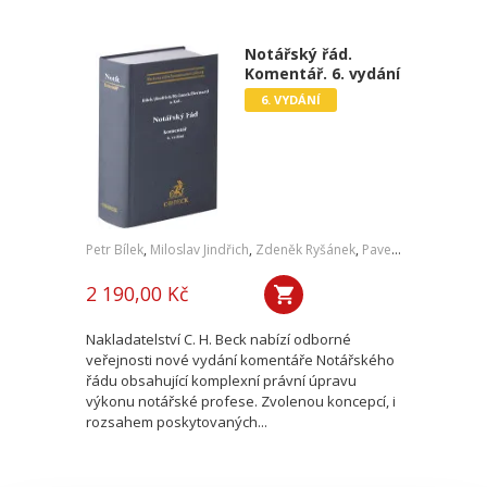
Notářský řád.
Komentář. 6. vydání
6. VYDÁNÍ
Petr Bílek
,
Miloslav Jindřich
,
Zdeněk Ryšánek
,
Pavel Bernard
,
a kol
2 190,00 Kč
Nakladatelství C. H. Beck nabízí odborné
veřejnosti nové vydání komentáře Notářského
řádu obsahující komplexní právní úpravu
výkonu notářské profese. Zvolenou koncepcí, i
rozsahem poskytovaných...