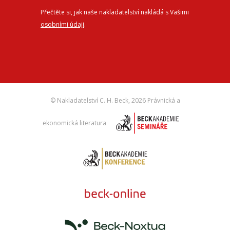
Přečtěte si, jak naše nakladatelství nakládá s Vašimi
osobními údaji
.
© Nakladatelství C. H. Beck,
2026 Právnická a
ekonomická literatura