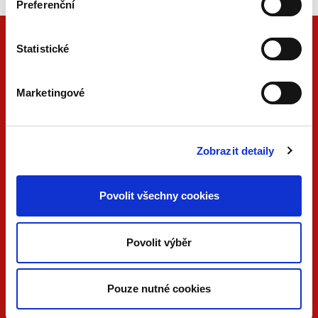
Preferenční
Statistické
Marketingové
Zobrazit detaily
ONLINE
PDF
Povolit všechny cookies
VERZE
VERZE
KONTAKTUJTE NÁS
Povolit výběr
733 734 348
beck@beck.cz
Pouze nutné cookies
facebook.com/beck.cz