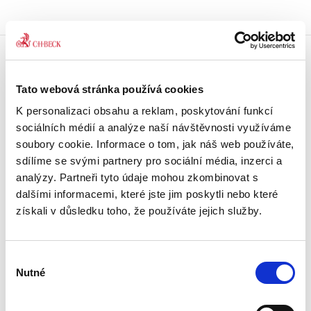
Doprava zdarma
Tato webová stránka používá cookies
Získejte dopravu zdarma
při nákupu nad 1500 Kč.
K personalizaci obsahu a reklam, poskytování funkcí
sociálních médií a analýze naší návštěvnosti využíváme
Tradiční nakladatelství
soubory cookie. Informace o tom, jak náš web používáte,
Působíme na trhu přes 30 let.
sdílíme se svými partnery pro sociální média, inzerci a
analýzy. Partneři tyto údaje mohou zkombinovat s
dalšími informacemi, které jste jim poskytli nebo které
Semináře a Konference
Vzdělávejte se kvalitně.
získali v důsledku toho, že používáte jejich služby.
Vzdělávejte se s Akademií C. H. Beck.
Výběr
Beck-online
Nutné
Náš unikátní informační systém.
souhlasu
Vždy aktuální, vždy online.