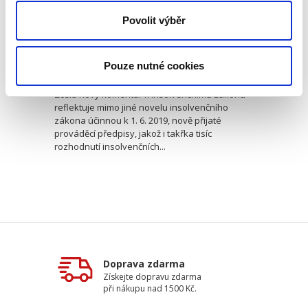
Povolit výběr
Petr Sprinz
,
Tomáš Jirmásek
,
Oldřich Řeháček
,
Milan Vrba
,
Hynek 
2 590,00 Kč
Pouze nutné cookies
Zcela nový komentář k insolvenčnímu zákonu
reflektuje mimo jiné novelu insolvenčního
zákona účinnou k 1. 6. 2019, nově přijaté
prováděcí předpisy, jakož i takřka tisíc
rozhodnutí insolvenčních...
Doprava zdarma
Získejte dopravu zdarma
při nákupu nad 1500 Kč.