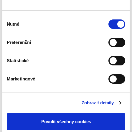
Výběr
Nutné
souhlasu
Jaroslav Schönfeld
,
Michal Kuděj
,
Bohumil Havel
,
Petr Sprinz
,
a kol
390,00 Kč
Preferenční
Kniha obsahuje patnáct vzájemně provázaných
studií zabývajících se různými aspekty
Statistické
insolvenčního práva, na kterých se podílelo
celkem devatenáct autorů vedených Ing.
Jaroslavem Schönfeldem, Ph.D....
Marketingové
Insolvenční zákon.
Komentář
Zobrazit detaily
Povolit všechny cookies