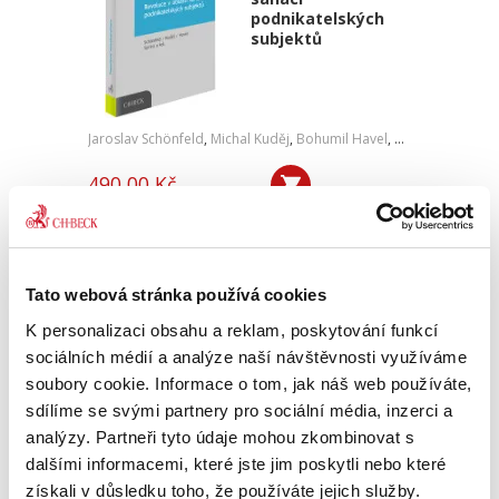
podnikatelských
subjektů
Jaroslav Schönfeld
,
Michal Kuděj
,
Bohumil Havel
,
Petr Sprinz
,
a kol
490,00 Kč
Preventivní restrukturalizace jako
předúpadkový způsob řešení finančních obtíží
je nový trend v kontinentálním zákonodárství
vyvolaný evropskou směrnicí o restrukturalizaci
Tato webová stránka používá cookies
a insolvenci z roku...
K personalizaci obsahu a reklam, poskytování funkcí
sociálních médií a analýze naší návštěvnosti využíváme
soubory cookie. Informace o tom, jak náš web používáte,
Insolvenční praxe.
sdílíme se svými partnery pro sociální média, inzerci a
Problémy a výzvy
analýzy. Partneři tyto údaje mohou zkombinovat s
pro léta dvacátá
dalšími informacemi, které jste jim poskytli nebo které
získali v důsledku toho, že používáte jejich služby.