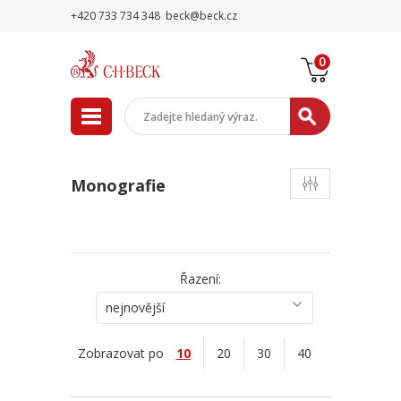
+420 733 734 348
beck@beck.cz
0
Monografie
Řazení:
nejnovější
Zobrazovat po
10
20
30
40