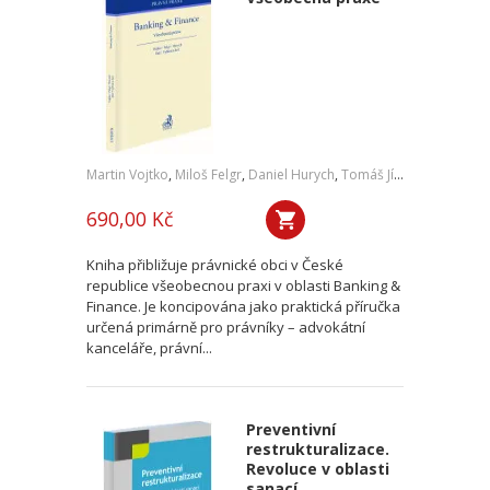
Martin Vojtko
,
Miloš Felgr
,
Daniel Hurych
,
Tomáš Jíně
,
Petr Vybíral
690,00 Kč
Kniha přibližuje právnické obci v České
republice všeobecnou praxi v oblasti Banking &
Finance. Je koncipována jako praktická příručka
určená primárně pro právníky – advokátní
kanceláře, právní...
Preventivní
restrukturalizace.
Revoluce v oblasti
sanací