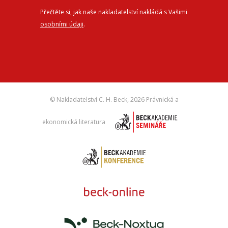
Přečtěte si, jak naše nakladatelství nakládá s Vašimi
osobními údaji
.
© Nakladatelství C. H. Beck,
2026 Právnická a
ekonomická literatura