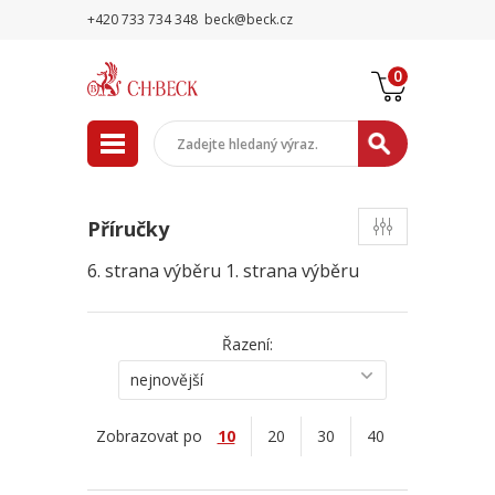
+420 733 734 348
beck@beck.cz
0
Příručky
6. strana výběru
1. strana výběru
Řazení:
nejnovější
Zobrazovat po
10
20
30
40