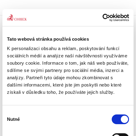
Doprava zdarma
Tato webová stránka používá cookies
Získejte dopravu zdarma
při nákupu nad 1500 Kč.
K personalizaci obsahu a reklam, poskytování funkcí
sociálních médií a analýze naší návštěvnosti využíváme
Tradiční nakladatelství
soubory cookie. Informace o tom, jak náš web používáte,
Působíme na trhu přes 30 let.
sdílíme se svými partnery pro sociální média, inzerci a
analýzy. Partneři tyto údaje mohou zkombinovat s
dalšími informacemi, které jste jim poskytli nebo které
Semináře a Konference
Vzdělávejte se kvalitně.
získali v důsledku toho, že používáte jejich služby.
Vzdělávejte se s Akademií C. H. Beck.
Výběr
Beck-online
Nutné
Náš unikátní informační systém.
souhlasu
Vždy aktuální, vždy online.