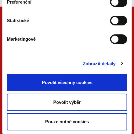
Preferenční
Statistické
Marketingové
Zobrazit detaily
ONLINE
PDF
Povolit všechny cookies
VERZE
VERZE
KONTAKTUJTE NÁS
Povolit výběr
733 734 348
beck@beck.cz
Pouze nutné cookies
facebook.com/beck.cz