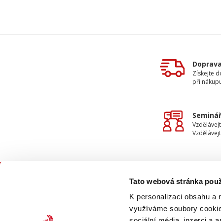
Doprav
Získejte 
při nákup
Seminář
Vzdělávejt
Vzdělávejt
Tato webová stránka použ
KON
K personalizaci obsahu a 
využíváme soubory cookie.
sociální média, inzerci a 