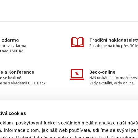
a zdarma
Tradiční nakladatelst
dopravu zdarma
Působíme na trhu přes 30 le
u nad 1500 Kč.
e a Konference
Beck-online
e se kvalitně.
Náš unikátní informační sys
e se s Akademií C. H. Beck.
Vždy aktuální, vždy online.
ívá cookies
TAKTUJTE NÁS
INFORMACE
reklam, poskytování funkcí sociálních médií a analýze naší návš
 Informace o tom, jak náš web používáte, sdílíme se svými par
O nakladatelství
733 734 348
analýzy. Partneři tyto údaje mohou zkombinovat s dalšími inform