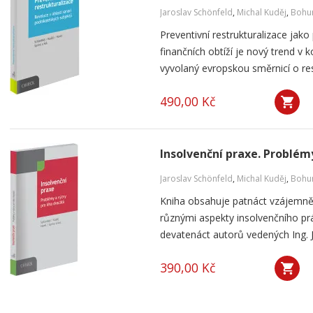
Jaroslav Schönfeld
,
Michal Kuděj
,
Bohum
Preventivní restrukturalizace ja
finančních obtíží je nový trend v 
vyvolaný evropskou směrnicí o restr
490,00 Kč
Insolvenční praxe. Problém
Jaroslav Schönfeld
,
Michal Kuděj
,
Bohum
Kniha obsahuje patnáct vzájemně 
různými aspekty insolvenčního prá
devatenáct autorů vedených Ing. 
390,00 Kč