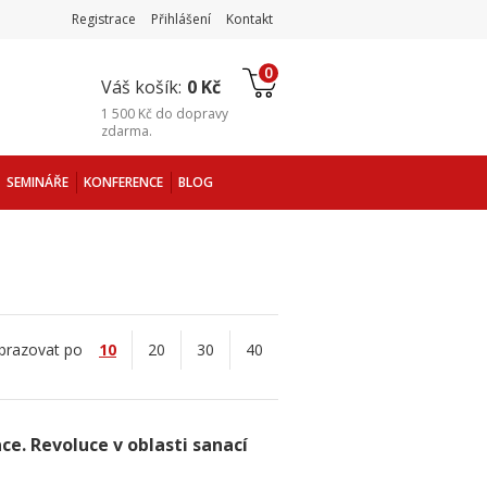
Registrace
Přihlášení
Kontakt
0
Váš košík:
0 Kč
1 500 Kč
do
dopravy
zdarma
.
SEMINÁŘE
KONFERENCE
BLOG
brazovat po
10
20
30
40
ce. Revoluce v oblasti sanací