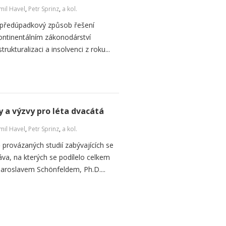
il Havel
,
Petr Sprinz
,
a kol.
ko předúpadkový způsob řešení
kontinentálním zákonodárství
ukturalizaci a insolvenci z roku...
y a výzvy pro léta dvacátá
il Havel
,
Petr Sprinz
,
a kol.
provázaných studií zabývajících se
va, na kterých se podílelo celkem
Jaroslavem Schönfeldem, Ph.D....