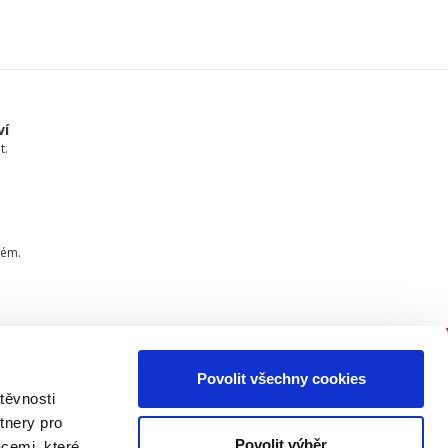
ví
t.
tém.
Povolit všechny cookies
PŘIPOJTE SE K NÁM
těvnosti
tnery pro
Buďte informovaní o našich
Povolit výběr
acemi, které