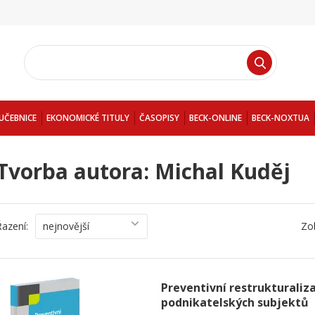
UČEBNICE
EKONOMICKÉ TITULY
ČASOPISY
BECK-ONLINE
BECK-NOXTUA
Tvorba autora: Michal Kuděj
Řazení:
nejnovější
Zo
Preventivní restrukturaliza
podnikatelských subjektů